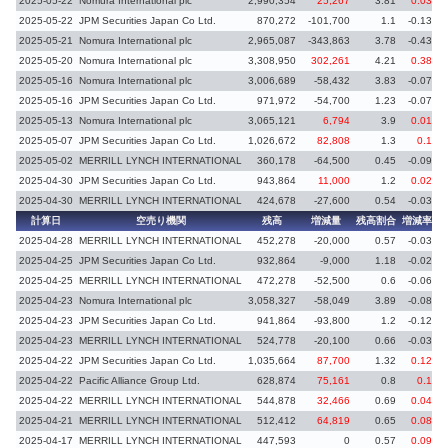
2025-05-22
Nomura International plc
2,990,354
25,267
3.81
0.03
2025-05-22
JPM Securities Japan Co Ltd.
870,272
-101,700
1.1
-0.13
2025-05-21
Nomura International plc
2,965,087
-343,863
3.78
-0.43
2025-05-20
Nomura International plc
3,308,950
302,261
4.21
0.38
2025-05-16
Nomura International plc
3,006,689
-58,432
3.83
-0.07
2025-05-16
JPM Securities Japan Co Ltd.
971,972
-54,700
1.23
-0.07
2025-05-13
Nomura International plc
3,065,121
6,794
3.9
0.01
2025-05-07
JPM Securities Japan Co Ltd.
1,026,672
82,808
1.3
0.1
2025-05-02
MERRILL LYNCH INTERNATIONAL
360,178
-64,500
0.45
-0.09
2025-04-30
JPM Securities Japan Co Ltd.
943,864
11,000
1.2
0.02
2025-04-30
MERRILL LYNCH INTERNATIONAL
424,678
-27,600
0.54
-0.03
計算日
空売り機関
残高
増減量
残高割合
増減率
2025-04-28
MERRILL LYNCH INTERNATIONAL
452,278
-20,000
0.57
-0.03
2025-04-25
JPM Securities Japan Co Ltd.
932,864
-9,000
1.18
-0.02
2025-04-25
MERRILL LYNCH INTERNATIONAL
472,278
-52,500
0.6
-0.06
2025-04-23
Nomura International plc
3,058,327
-58,049
3.89
-0.08
2025-04-23
JPM Securities Japan Co Ltd.
941,864
-93,800
1.2
-0.12
2025-04-23
MERRILL LYNCH INTERNATIONAL
524,778
-20,100
0.66
-0.03
2025-04-22
JPM Securities Japan Co Ltd.
1,035,664
87,700
1.32
0.12
2025-04-22
Pacific Alliance Group Ltd.
628,874
75,161
0.8
0.1
2025-04-22
MERRILL LYNCH INTERNATIONAL
544,878
32,466
0.69
0.04
2025-04-21
MERRILL LYNCH INTERNATIONAL
512,412
64,819
0.65
0.08
2025-04-17
MERRILL LYNCH INTERNATIONAL
447,593
0
0.57
0.09
義