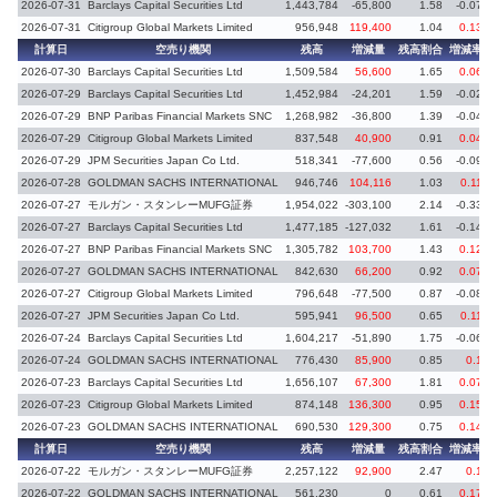
2026-07-31
Barclays Capital Securities Ltd
1,443,784
-65,800
1.58
-0.07
2026-07-31
Citigroup Global Markets Limited
956,948
119,400
1.04
0.13
計算日
空売り機関
残高
増減量
残高割合
増減率
2026-07-30
Barclays Capital Securities Ltd
1,509,584
56,600
1.65
0.06
2026-07-29
Barclays Capital Securities Ltd
1,452,984
-24,201
1.59
-0.02
2026-07-29
BNP Paribas Financial Markets SNC
1,268,982
-36,800
1.39
-0.04
2026-07-29
Citigroup Global Markets Limited
837,548
40,900
0.91
0.04
2026-07-29
JPM Securities Japan Co Ltd.
518,341
-77,600
0.56
-0.09
2026-07-28
GOLDMAN SACHS INTERNATIONAL
946,746
104,116
1.03
0.11
2026-07-27
モルガン・スタンレーMUFG証券
1,954,022
-303,100
2.14
-0.33
2026-07-27
Barclays Capital Securities Ltd
1,477,185
-127,032
1.61
-0.14
2026-07-27
BNP Paribas Financial Markets SNC
1,305,782
103,700
1.43
0.12
2026-07-27
GOLDMAN SACHS INTERNATIONAL
842,630
66,200
0.92
0.07
2026-07-27
Citigroup Global Markets Limited
796,648
-77,500
0.87
-0.08
2026-07-27
JPM Securities Japan Co Ltd.
595,941
96,500
0.65
0.11
2026-07-24
Barclays Capital Securities Ltd
1,604,217
-51,890
1.75
-0.06
2026-07-24
GOLDMAN SACHS INTERNATIONAL
776,430
85,900
0.85
0.1
2026-07-23
Barclays Capital Securities Ltd
1,656,107
67,300
1.81
0.07
2026-07-23
Citigroup Global Markets Limited
874,148
136,300
0.95
0.15
2026-07-23
GOLDMAN SACHS INTERNATIONAL
690,530
129,300
0.75
0.14
計算日
空売り機関
残高
増減量
残高割合
増減率
2026-07-22
モルガン・スタンレーMUFG証券
2,257,122
92,900
2.47
0.1
2026-07-22
GOLDMAN SACHS INTERNATIONAL
561,230
0
0.61
0.17