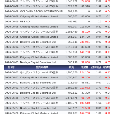
2026-06-10
モルガン・スタンレーMUFG証券
1,848,722
24,600
2.02
0.03
2026-06-09
モルガン・スタンレーMUFG証券
1,824,122
-31,328
1.99
-0.04
2026-06-09
GOLDMAN SACHS INTERNATIONAL
891,630
0
0.97
0.64
2026-06-09
Citigroup Global Markets Limited
665,707
-86,600
0.72
-0.1
2026-06-09
UBS AG
461,611
0
0.5
0.04
2026-06-08
Citigroup Global Markets Limited
752,307
-113,800
0.82
-0.12
2026-06-05
モルガン・スタンレーMUFG証券
1,855,450
36,100
2.03
0.04
2026-06-05
Citigroup Global Markets Limited
866,107
-134,700
0.94
-0.15
2026-06-05
Barclays Capital Securities Ltd
852,941
238,951
0.93
0.26
2026-06-04
モルガン・スタンレーMUFG証券
1,819,350
-33,600
1.99
-0.04
2026-06-03
モルガン・スタンレーMUFG証券
1,852,950
146,700
2.03
0.17
2026-06-03
Citigroup Global Markets Limited
1,000,807
-55,000
1.09
-0.06
2026-06-03
Barclays Capital Securities Ltd
665,990
52,000
0.72
0.05
計算日
空売り機関
残高
増減量
残高割合
増減率
2026-06-02
モルガン・スタンレーMUFG証券
1,706,250
124,100
1.86
0.13
2026-06-02
Citigroup Global Markets Limited
1,055,807
58,200
1.15
0.06
2026-06-02
Barclays Capital Securities Ltd
613,990
-88,831
0.67
-0.1
2026-06-01
モルガン・スタンレーMUFG証券
1,582,150
110,672
1.73
0.12
2026-06-01
Barclays Capital Securities Ltd
702,821
-37,300
0.77
-0.04
2026-05-28
モルガン・スタンレーMUFG証券
1,471,478
61,700
1.61
0.07
2026-05-27
モルガン・スタンレーMUFG証券
1,409,778
103,540
1.54
0.11
2026-05-27
Barclays Capital Securities Ltd
740,121
78,500
0.81
0.09
2026-05-26
Citigroup Global Markets Limited
997,607
164,700
1.09
0.18