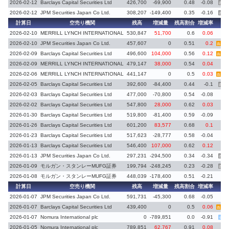
2026-02-12
Barclays Capital Securities Ltd
426,700
-69,900
0.48
-0.08
義務
2026-02-12
JPM Securities Japan Co Ltd.
308,207
-149,400
0.35
-0.16
義務
計算日
空売り機関
残高
増減量
残高割合
増減率
備
2026-02-10
MERRILL LYNCH INTERNATIONAL
530,847
51,700
0.6
0.06
2026-02-10
JPM Securities Japan Co Ltd.
457,607
0
0.51
0.2
義務再
2026-02-09
Barclays Capital Securities Ltd
496,600
104,000
0.56
0.12
義務再
2026-02-09
MERRILL LYNCH INTERNATIONAL
479,147
38,000
0.54
0.04
2026-02-06
MERRILL LYNCH INTERNATIONAL
441,147
0
0.5
0.03
義務再
2026-02-05
Barclays Capital Securities Ltd
392,600
-84,400
0.44
-0.1
義務
2026-02-03
Barclays Capital Securities Ltd
477,000
-70,800
0.54
-0.08
2026-02-02
Barclays Capital Securities Ltd
547,800
28,000
0.62
0.03
2026-01-30
Barclays Capital Securities Ltd
519,800
-81,400
0.59
-0.09
2026-01-26
Barclays Capital Securities Ltd
601,200
83,577
0.68
0.1
2026-01-23
Barclays Capital Securities Ltd
517,623
-28,777
0.58
-0.04
2026-01-13
Barclays Capital Securities Ltd
546,400
107,000
0.62
0.12
2026-01-13
JPM Securities Japan Co Ltd.
297,231
-294,500
0.34
-0.34
義務
2026-01-09
モルガン・スタンレーMUFG証券
199,794
-248,245
0.23
-0.28
義務
2026-01-08
モルガン・スタンレーMUFG証券
448,039
-178,400
0.51
-0.21
計算日
空売り機関
残高
増減量
残高割合
増減率
備
2026-01-07
JPM Securities Japan Co Ltd.
591,731
-45,300
0.68
-0.05
2026-01-07
Barclays Capital Securities Ltd
439,400
0
0.5
0.06
義務再
2026-01-07
Nomura International plc
0
-789,851
0.0
-0.91
全株
2026-01-05
Nomura International plc
789,851
62,767
0.91
0.08