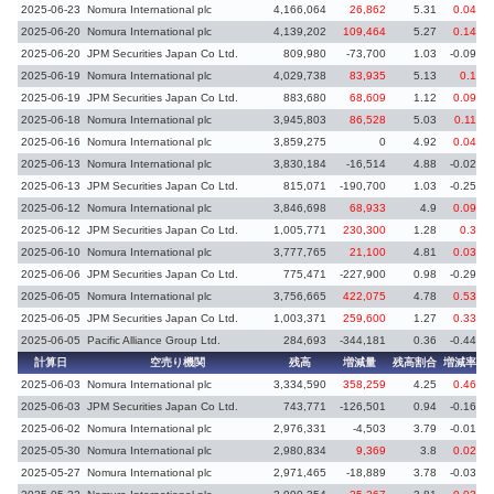
2025-06-23
Nomura International plc
4,166,064
26,862
5.31
0.04
2025-06-20
Nomura International plc
4,139,202
109,464
5.27
0.14
2025-06-20
JPM Securities Japan Co Ltd.
809,980
-73,700
1.03
-0.09
2025-06-19
Nomura International plc
4,029,738
83,935
5.13
0.1
2025-06-19
JPM Securities Japan Co Ltd.
883,680
68,609
1.12
0.09
2025-06-18
Nomura International plc
3,945,803
86,528
5.03
0.11
2025-06-16
Nomura International plc
3,859,275
0
4.92
0.04
2025-06-13
Nomura International plc
3,830,184
-16,514
4.88
-0.02
2025-06-13
JPM Securities Japan Co Ltd.
815,071
-190,700
1.03
-0.25
2025-06-12
Nomura International plc
3,846,698
68,933
4.9
0.09
2025-06-12
JPM Securities Japan Co Ltd.
1,005,771
230,300
1.28
0.3
2025-06-10
Nomura International plc
3,777,765
21,100
4.81
0.03
2025-06-06
JPM Securities Japan Co Ltd.
775,471
-227,900
0.98
-0.29
2025-06-05
Nomura International plc
3,756,665
422,075
4.78
0.53
2025-06-05
JPM Securities Japan Co Ltd.
1,003,371
259,600
1.27
0.33
2025-06-05
Pacific Alliance Group Ltd.
284,693
-344,181
0.36
-0.44
計算日
空売り機関
残高
増減量
残高割合
増減率
2025-06-03
Nomura International plc
3,334,590
358,259
4.25
0.46
2025-06-03
JPM Securities Japan Co Ltd.
743,771
-126,501
0.94
-0.16
2025-06-02
Nomura International plc
2,976,331
-4,503
3.79
-0.01
2025-05-30
Nomura International plc
2,980,834
9,369
3.8
0.02
2025-05-27
Nomura International plc
2,971,465
-18,889
3.78
-0.03