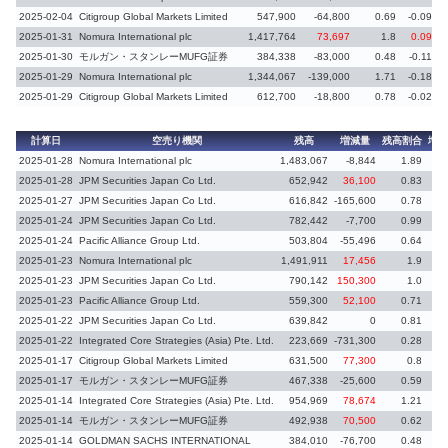
2025-02-04
Citigroup Global Markets Limited
547,900
-64,800
0.69
-0.09
2025-01-31
Nomura International plc
1,417,764
73,697
1.8
0.09
2025-01-30
モルガン・スタンレーMUFG証券
384,338
-83,000
0.48
-0.11
2025-01-29
Nomura International plc
1,344,067
-139,000
1.71
-0.18
2025-01-29
Citigroup Global Markets Limited
612,700
-18,800
0.78
-0.02
計算日
空売り機関
残高
増減量
残高割合
増減
2025-01-28
Nomura International plc
1,483,067
-8,844
1.89
-0
2025-01-28
JPM Securities Japan Co Ltd.
652,942
36,100
0.83
0.
2025-01-27
JPM Securities Japan Co Ltd.
616,842
-165,600
0.78
-0
2025-01-24
JPM Securities Japan Co Ltd.
782,442
-7,700
0.99
-0
2025-01-24
Pacific Alliance Group Ltd.
503,804
-55,496
0.64
-0
2025-01-23
Nomura International plc
1,491,911
17,456
1.9
0.
2025-01-23
JPM Securities Japan Co Ltd.
790,142
150,300
1.0
0.
2025-01-23
Pacific Alliance Group Ltd.
559,300
52,100
0.71
0.
2025-01-22
JPM Securities Japan Co Ltd.
639,842
0
0.81
0.
2025-01-22
Integrated Core Strategies (Asia) Pte. Ltd.
223,669
-731,300
0.28
-0
2025-01-17
Citigroup Global Markets Limited
631,500
77,300
0.8
0
2025-01-17
モルガン・スタンレーMUFG証券
467,338
-25,600
0.59
-0
2025-01-14
Integrated Core Strategies (Asia) Pte. Ltd.
954,969
78,674
1.21
0
2025-01-14
モルガン・スタンレーMUFG証券
492,938
70,500
0.62
0.
2025-01-14
GOLDMAN SACHS INTERNATIONAL
384,010
-76,700
0.48
-