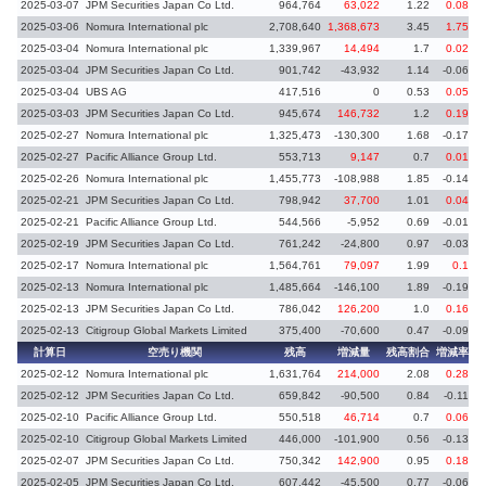
2025-03-07
JPM Securities Japan Co Ltd.
964,764
63,022
1.22
0.08
2025-03-06
Nomura International plc
2,708,640
1,368,673
3.45
1.75
2025-03-04
Nomura International plc
1,339,967
14,494
1.7
0.02
2025-03-04
JPM Securities Japan Co Ltd.
901,742
-43,932
1.14
-0.06
2025-03-04
UBS AG
417,516
0
0.53
0.05
義
2025-03-03
JPM Securities Japan Co Ltd.
945,674
146,732
1.2
0.19
2025-02-27
Nomura International plc
1,325,473
-130,300
1.68
-0.17
2025-02-27
Pacific Alliance Group Ltd.
553,713
9,147
0.7
0.01
2025-02-26
Nomura International plc
1,455,773
-108,988
1.85
-0.14
2025-02-21
JPM Securities Japan Co Ltd.
798,942
37,700
1.01
0.04
2025-02-21
Pacific Alliance Group Ltd.
544,566
-5,952
0.69
-0.01
2025-02-19
JPM Securities Japan Co Ltd.
761,242
-24,800
0.97
-0.03
2025-02-17
Nomura International plc
1,564,761
79,097
1.99
0.1
2025-02-13
Nomura International plc
1,485,664
-146,100
1.89
-0.19
2025-02-13
JPM Securities Japan Co Ltd.
786,042
126,200
1.0
0.16
2025-02-13
Citigroup Global Markets Limited
375,400
-70,600
0.47
-0.09
計算日
空売り機関
残高
増減量
残高割合
増減率
2025-02-12
Nomura International plc
1,631,764
214,000
2.08
0.28
2025-02-12
JPM Securities Japan Co Ltd.
659,842
-90,500
0.84
-0.11
2025-02-10
Pacific Alliance Group Ltd.
550,518
46,714
0.7
0.06
2025-02-10
Citigroup Global Markets Limited
446,000
-101,900
0.56
-0.13
2025-02-07
JPM Securities Japan Co Ltd.
750,342
142,900
0.95
0.18
2025-02-05
JPM Securities Japan Co Ltd.
607,442
-45,500
0.77
-0.06