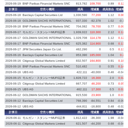
2026-06-19
BNP Paribas Financial Markets SNC
813,782
109,700
0.89
0.12
計算日
空売り機関
残高
増減量
残高割合
増減率
2026-06-18
Barclays Capital Securities Ltd
1,030,590
77,200
1.12
0.08
2026-06-18
GOLDMAN SACHS INTERNATIONAL
937,330
-92,378
1.02
-0.1
2026-06-18
BNP Paribas Financial Markets SNC
704,082
78,700
0.77
0.09
2026-06-17
モルガン・スタンレーMUFG証券
1,939,022
110,300
2.12
0.12
2026-06-17
GOLDMAN SACHS INTERNATIONAL
1,029,708
114,178
1.12
0.12
2026-06-17
BNP Paribas Financial Markets SNC
625,382
114,900
0.68
0.13
2026-06-17
JPM Securities Japan Co Ltd.
462,290
0
0.5
0.13
2026-06-16
Barclays Capital Securities Ltd
953,390
185,000
1.04
0.2
2026-06-16
Citigroup Global Markets Limited
832,507
164,800
0.91
0.18
2026-06-16
BNP Paribas Financial Markets SNC
510,482
0
0.55
0.14
2026-06-16
UBS AG
422,111
-40,000
0.46
-0.04
2026-06-15
モルガン・スタンレーMUFG証券
1,828,722
16,300
2.0
0.02
2026-06-15
Citigroup Global Markets Limited
667,707
46,200
0.73
0.05
2026-06-15
UBS AG
462,111
17,300
0.5
0.02
2026-06-12
GOLDMAN SACHS INTERNATIONAL
915,530
23,900
1.0
0.03
2026-06-12
Barclays Capital Securities Ltd
768,390
-84,551
0.84
-0.09
2026-06-12
UBS AG
444,811
-16,800
0.48
-0.02
計算日
空売り機関
残高
増減量
残高割合
増減率
2026-06-11
モルガン・スタンレーMUFG証券
1,812,422
-36,300
1.98
-0.04
2026-06-11
Citigroup Global Markets Limited
621,507
-44,200
0.68
-0.04