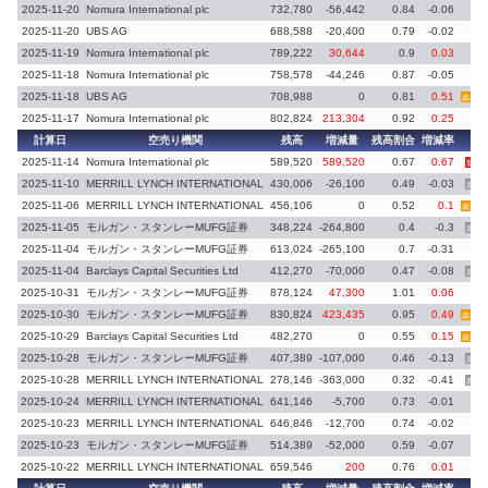
2025-11-20
Nomura International plc
732,780
-56,442
0.84
-0.06
2025-11-20
UBS AG
688,588
-20,400
0.79
-0.02
2025-11-19
Nomura International plc
789,222
30,644
0.9
0.03
2025-11-18
Nomura International plc
758,578
-44,246
0.87
-0.05
2025-11-18
UBS AG
708,988
0
0.81
0.51
義務再
2025-11-17
Nomura International plc
802,824
213,304
0.92
0.25
計算日
空売り機関
残高
増減量
残高割合
増減率
備
2025-11-14
Nomura International plc
589,520
589,520
0.67
0.67
新規
2025-11-10
MERRILL LYNCH INTERNATIONAL
430,006
-26,100
0.49
-0.03
義務
2025-11-06
MERRILL LYNCH INTERNATIONAL
456,106
0
0.52
0.1
義務再
2025-11-05
モルガン・スタンレーMUFG証券
348,224
-264,800
0.4
-0.3
義務
2025-11-04
モルガン・スタンレーMUFG証券
613,024
-265,100
0.7
-0.31
2025-11-04
Barclays Capital Securities Ltd
412,270
-70,000
0.47
-0.08
義務
2025-10-31
モルガン・スタンレーMUFG証券
878,124
47,300
1.01
0.06
2025-10-30
モルガン・スタンレーMUFG証券
830,824
423,435
0.95
0.49
義務再
2025-10-29
Barclays Capital Securities Ltd
482,270
0
0.55
0.15
義務再
2025-10-28
モルガン・スタンレーMUFG証券
407,389
-107,000
0.46
-0.13
義務
2025-10-28
MERRILL LYNCH INTERNATIONAL
278,146
-363,000
0.32
-0.41
義務
2025-10-24
MERRILL LYNCH INTERNATIONAL
641,146
-5,700
0.73
-0.01
2025-10-23
MERRILL LYNCH INTERNATIONAL
646,846
-12,700
0.74
-0.02
2025-10-23
モルガン・スタンレーMUFG証券
514,389
-52,000
0.59
-0.07
2025-10-22
MERRILL LYNCH INTERNATIONAL
659,546
200
0.76
0.01