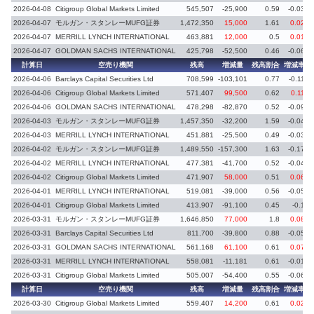
2026-04-08
Citigroup Global Markets Limited
545,507
-25,900
0.59
-0.03
2026-04-07
モルガン・スタンレーMUFG証券
1,472,350
15,000
1.61
0.02
2026-04-07
MERRILL LYNCH INTERNATIONAL
463,881
12,000
0.5
0.01
2026-04-07
GOLDMAN SACHS INTERNATIONAL
425,798
-52,500
0.46
-0.06
計算日
空売り機関
残高
増減量
残高割合
増減率
2026-04-06
Barclays Capital Securities Ltd
708,599
-103,101
0.77
-0.11
2026-04-06
Citigroup Global Markets Limited
571,407
99,500
0.62
0.11
2026-04-06
GOLDMAN SACHS INTERNATIONAL
478,298
-82,870
0.52
-0.09
2026-04-03
モルガン・スタンレーMUFG証券
1,457,350
-32,200
1.59
-0.04
2026-04-03
MERRILL LYNCH INTERNATIONAL
451,881
-25,500
0.49
-0.03
2026-04-02
モルガン・スタンレーMUFG証券
1,489,550
-157,300
1.63
-0.17
2026-04-02
MERRILL LYNCH INTERNATIONAL
477,381
-41,700
0.52
-0.04
2026-04-02
Citigroup Global Markets Limited
471,907
58,000
0.51
0.06
2026-04-01
MERRILL LYNCH INTERNATIONAL
519,081
-39,000
0.56
-0.05
2026-04-01
Citigroup Global Markets Limited
413,907
-91,100
0.45
-0.1
2026-03-31
モルガン・スタンレーMUFG証券
1,646,850
77,000
1.8
0.08
2026-03-31
Barclays Capital Securities Ltd
811,700
-39,800
0.88
-0.05
2026-03-31
GOLDMAN SACHS INTERNATIONAL
561,168
61,100
0.61
0.07
2026-03-31
MERRILL LYNCH INTERNATIONAL
558,081
-11,181
0.61
-0.01
2026-03-31
Citigroup Global Markets Limited
505,007
-54,400
0.55
-0.06
計算日
空売り機関
残高
増減量
残高割合
増減率
2026-03-30
Citigroup Global Markets Limited
559,407
14,200
0.61
0.02