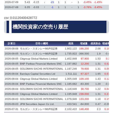
2026-07-09
5.43
-0.15
↓
-21
1
1
－
1
-3.45%
-1.45%
2026-07-08
6.05
-0.03
↑
-1
1
1
－
1
-3.76%
-3.45%
csv: 0.01120400428772
機関投資家の空売り履歴
計算日
空売り機関
残高
増減量
残高割合
増減率
2026-08-06
モルガン・スタンレーMUFG証券
1,902,122
166,200
2.08
0.18
2026-08-05
モルガン・スタンレーMUFG証券
1,735,922
-366,500
1.9
-0.4
2026-08-05
Citigroup Global Markets Limited
1,402,948
97,900
1.53
0.1
2026-08-05
BNP Paribas Financial Markets SNC
1,197,882
12,200
1.31
0.02
2026-08-05
GOLDMAN SACHS INTERNATIONAL
1,197,246
78,600
1.31
0.09
2026-08-04
Barclays Capital Securities Ltd
1,511,111
67,327
1.65
0.07
2026-08-04
Citigroup Global Markets Limited
1,305,048
109,100
1.43
0.12
2026-08-04
BNP Paribas Financial Markets SNC
1,185,682
-83,300
1.29
-0.1
2026-08-04
GOLDMAN SACHS INTERNATIONAL
1,118,646
38,700
1.22
0.04
2026-08-03
Citigroup Global Markets Limited
1,195,948
239,000
1.31
0.27
2026-08-03
GOLDMAN SACHS INTERNATIONAL
1,079,946
133,200
1.18
0.15
2026-08-03
JPM Securities Japan Co Ltd.
433,541
-84,800
0.47
-0.09
2026-07-31
モルガン・スタンレーMUFG証券
2,102,422
148,400
2.3
0.16