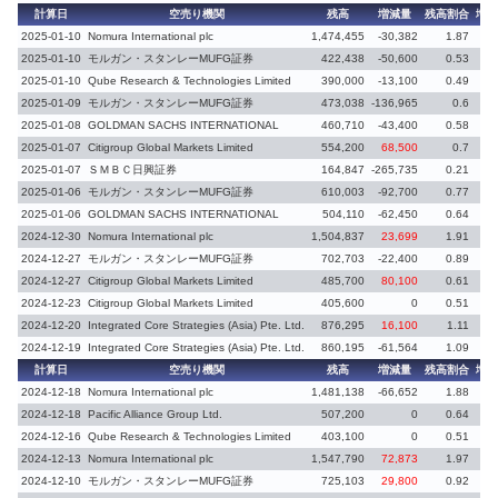
計算日
空売り機関
残高
増減量
残高割合
増減
2025-01-10
Nomura International plc
1,474,455
-30,382
1.87
-0
2025-01-10
モルガン・スタンレーMUFG証券
422,438
-50,600
0.53
-0
2025-01-10
Qube Research & Technologies Limited
390,000
-13,100
0.49
-0
2025-01-09
モルガン・スタンレーMUFG証券
473,038
-136,965
0.6
-0
2025-01-08
GOLDMAN SACHS INTERNATIONAL
460,710
-43,400
0.58
-0
2025-01-07
Citigroup Global Markets Limited
554,200
68,500
0.7
0.
2025-01-07
ＳＭＢＣ日興証券
164,847
-265,735
0.21
-0
2025-01-06
モルガン・スタンレーMUFG証券
610,003
-92,700
0.77
-0
2025-01-06
GOLDMAN SACHS INTERNATIONAL
504,110
-62,450
0.64
-0
2024-12-30
Nomura International plc
1,504,837
23,699
1.91
0.
2024-12-27
モルガン・スタンレーMUFG証券
702,703
-22,400
0.89
-0
2024-12-27
Citigroup Global Markets Limited
485,700
80,100
0.61
0
2024-12-23
Citigroup Global Markets Limited
405,600
0
0.51
0.
2024-12-20
Integrated Core Strategies (Asia) Pte. Ltd.
876,295
16,100
1.11
0.
2024-12-19
Integrated Core Strategies (Asia) Pte. Ltd.
860,195
-61,564
1.09
-0
計算日
空売り機関
残高
増減量
残高割合
増減
2024-12-18
Nomura International plc
1,481,138
-66,652
1.88
-0
2024-12-18
Pacific Alliance Group Ltd.
507,200
0
0.64
2024-12-16
Qube Research & Technologies Limited
403,100
0
0.51
0.
2024-12-13
Nomura International plc
1,547,790
72,873
1.97
0.
2024-12-10
モルガン・スタンレーMUFG証券
725,103
29,800
0.92
0.