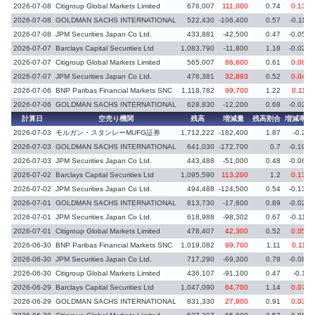
2026-07-08
Citigroup Global Markets Limited
676,007
111,000
0.74
0.13
2026-07-08
GOLDMAN SACHS INTERNATIONAL
522,430
-106,400
0.57
-0.11
2026-07-08
JPM Securities Japan Co Ltd.
433,881
-42,500
0.47
-0.05
2026-07-07
Barclays Capital Securities Ltd
1,083,790
-11,800
1.18
-0.02
2026-07-07
Citigroup Global Markets Limited
565,007
86,600
0.61
0.09
2026-07-07
JPM Securities Japan Co Ltd.
476,381
32,893
0.52
0.04
2026-07-06
BNP Paribas Financial Markets SNC
1,118,782
99,700
1.22
0.11
2026-07-06
GOLDMAN SACHS INTERNATIONAL
628,830
-12,200
0.68
-0.02
計算日
空売り機関
残高
増減量
残高割合
増減率
2026-07-03
モルガン・スタンレーMUFG証券
1,712,222
-182,400
1.87
-0.2
2026-07-03
GOLDMAN SACHS INTERNATIONAL
641,030
-172,700
0.7
-0.19
2026-07-03
JPM Securities Japan Co Ltd.
443,488
-51,000
0.48
-0.06
2026-07-02
Barclays Capital Securities Ltd
1,095,590
113,200
1.2
0.13
2026-07-02
JPM Securities Japan Co Ltd.
494,488
-124,500
0.54
-0.13
2026-07-01
GOLDMAN SACHS INTERNATIONAL
813,730
-17,600
0.89
-0.02
2026-07-01
JPM Securities Japan Co Ltd.
618,988
-98,302
0.67
-0.11
2026-07-01
Citigroup Global Markets Limited
478,407
42,300
0.52
0.05
2026-06-30
BNP Paribas Financial Markets SNC
1,019,082
99,700
1.11
0.11
2026-06-30
JPM Securities Japan Co Ltd.
717,290
-69,300
0.78
-0.08
2026-06-30
Citigroup Global Markets Limited
436,107
-91,100
0.47
-0.1
2026-06-29
Barclays Capital Securities Ltd
1,047,090
64,700
1.14
0.07
2026-06-29
GOLDMAN SACHS INTERNATIONAL
831,330
27,800
0.91
0.03