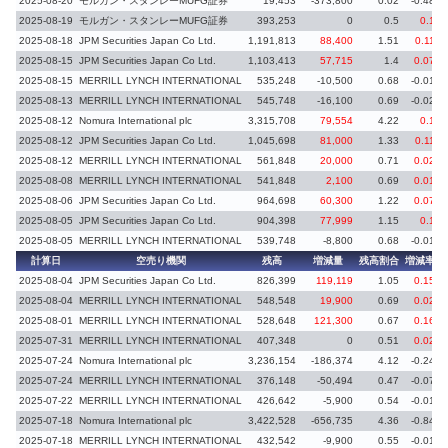
2025-08-20
モルガン・スタンレーMUFG証券
19,453
-373,800
0.02
-0.48
2025-08-19
モルガン・スタンレーMUFG証券
393,253
0
0.5
0.1
2025-08-18
JPM Securities Japan Co Ltd.
1,191,813
88,400
1.51
0.11
2025-08-15
JPM Securities Japan Co Ltd.
1,103,413
57,715
1.4
0.07
2025-08-15
MERRILL LYNCH INTERNATIONAL
535,248
-10,500
0.68
-0.01
2025-08-13
MERRILL LYNCH INTERNATIONAL
545,748
-16,100
0.69
-0.02
2025-08-12
Nomura International plc
3,315,708
79,554
4.22
0.1
2025-08-12
JPM Securities Japan Co Ltd.
1,045,698
81,000
1.33
0.11
2025-08-12
MERRILL LYNCH INTERNATIONAL
561,848
20,000
0.71
0.02
2025-08-08
MERRILL LYNCH INTERNATIONAL
541,848
2,100
0.69
0.01
2025-08-06
JPM Securities Japan Co Ltd.
964,698
60,300
1.22
0.07
2025-08-05
JPM Securities Japan Co Ltd.
904,398
77,999
1.15
0.1
2025-08-05
MERRILL LYNCH INTERNATIONAL
539,748
-8,800
0.68
-0.01
計算日
空売り機関
残高
増減量
残高割合
増減率
2025-08-04
JPM Securities Japan Co Ltd.
826,399
119,119
1.05
0.15
2025-08-04
MERRILL LYNCH INTERNATIONAL
548,548
19,900
0.69
0.02
2025-08-01
MERRILL LYNCH INTERNATIONAL
528,648
121,300
0.67
0.16
2025-07-31
MERRILL LYNCH INTERNATIONAL
407,348
0
0.51
0.02
2025-07-24
Nomura International plc
3,236,154
-186,374
4.12
-0.24
2025-07-24
MERRILL LYNCH INTERNATIONAL
376,148
-50,494
0.47
-0.07
2025-07-22
MERRILL LYNCH INTERNATIONAL
426,642
-5,900
0.54
-0.01
2025-07-18
Nomura International plc
3,422,528
-656,735
4.36
-0.84
2025-07-18
MERRILL LYNCH INTERNATIONAL
432,542
-9,900
0.55
-0.01