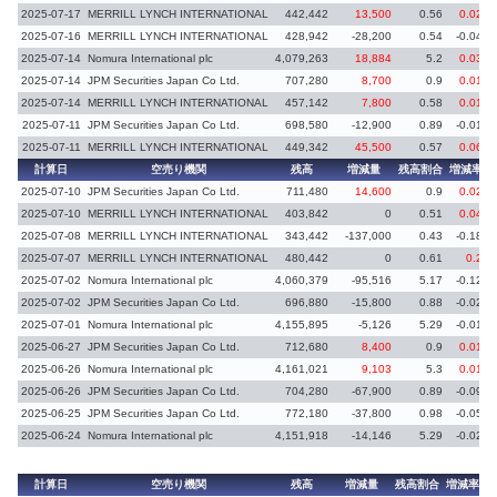
2025-07-17
MERRILL LYNCH INTERNATIONAL
442,442
13,500
0.56
0.02
2025-07-16
MERRILL LYNCH INTERNATIONAL
428,942
-28,200
0.54
-0.04
2025-07-14
Nomura International plc
4,079,263
18,884
5.2
0.03
2025-07-14
JPM Securities Japan Co Ltd.
707,280
8,700
0.9
0.01
2025-07-14
MERRILL LYNCH INTERNATIONAL
457,142
7,800
0.58
0.01
2025-07-11
JPM Securities Japan Co Ltd.
698,580
-12,900
0.89
-0.01
2025-07-11
MERRILL LYNCH INTERNATIONAL
449,342
45,500
0.57
0.06
計算日
空売り機関
残高
増減量
残高割合
増減率
2025-07-10
JPM Securities Japan Co Ltd.
711,480
14,600
0.9
0.02
2025-07-10
MERRILL LYNCH INTERNATIONAL
403,842
0
0.51
0.04
2025-07-08
MERRILL LYNCH INTERNATIONAL
343,442
-137,000
0.43
-0.18
2025-07-07
MERRILL LYNCH INTERNATIONAL
480,442
0
0.61
0.2
2025-07-02
Nomura International plc
4,060,379
-95,516
5.17
-0.12
2025-07-02
JPM Securities Japan Co Ltd.
696,880
-15,800
0.88
-0.02
2025-07-01
Nomura International plc
4,155,895
-5,126
5.29
-0.01
2025-06-27
JPM Securities Japan Co Ltd.
712,680
8,400
0.9
0.01
2025-06-26
Nomura International plc
4,161,021
9,103
5.3
0.01
2025-06-26
JPM Securities Japan Co Ltd.
704,280
-67,900
0.89
-0.09
2025-06-25
JPM Securities Japan Co Ltd.
772,180
-37,800
0.98
-0.05
2025-06-24
Nomura International plc
4,151,918
-14,146
5.29
-0.02
計算日
空売り機関
残高
増減量
残高割合
増減率