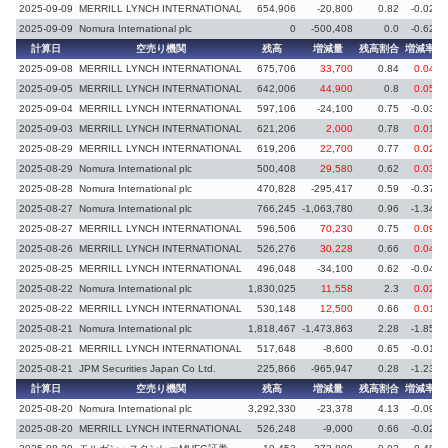
2025-09-09
MERRILL LYNCH INTERNATIONAL
654,906
-20,800
0.82
-0.02
2025-09-09
Nomura International plc
0
-500,408
0.0
-0.62
計算日
空売り機関
残高
増減量
残高割合
増減率
2025-09-08
MERRILL LYNCH INTERNATIONAL
675,706
33,700
0.84
0.04
2025-09-05
MERRILL LYNCH INTERNATIONAL
642,006
44,900
0.8
0.05
2025-09-04
MERRILL LYNCH INTERNATIONAL
597,106
-24,100
0.75
-0.03
2025-09-03
MERRILL LYNCH INTERNATIONAL
621,206
2,000
0.78
0.01
2025-08-29
MERRILL LYNCH INTERNATIONAL
619,206
22,700
0.77
0.02
2025-08-29
Nomura International plc
500,408
29,580
0.62
0.03
2025-08-28
Nomura International plc
470,828
-295,417
0.59
-0.37
2025-08-27
Nomura International plc
766,245
-1,063,780
0.96
-1.34
2025-08-27
MERRILL LYNCH INTERNATIONAL
596,506
70,230
0.75
0.09
2025-08-26
MERRILL LYNCH INTERNATIONAL
526,276
30,228
0.66
0.04
2025-08-25
MERRILL LYNCH INTERNATIONAL
496,048
-34,100
0.62
-0.04
2025-08-22
Nomura International plc
1,830,025
11,558
2.3
0.02
2025-08-22
MERRILL LYNCH INTERNATIONAL
530,148
12,500
0.66
0.01
2025-08-21
Nomura International plc
1,818,467
-1,473,863
2.28
-1.85
2025-08-21
MERRILL LYNCH INTERNATIONAL
517,648
-8,600
0.65
-0.01
2025-08-21
JPM Securities Japan Co Ltd.
225,866
-965,947
0.28
-1.23
計算日
空売り機関
残高
増減量
残高割合
増減率
2025-08-20
Nomura International plc
3,292,330
-23,378
4.13
-0.09
2025-08-20
MERRILL LYNCH INTERNATIONAL
526,248
-9,000
0.66
-0.02