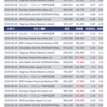
2026-06-29
Citigroup Global Markets Limited
527,207
-65,900
0.57
-0.08
2026-06-26
モルガン・スタンレーMUFG証券
1,894,622
-62,400
2.07
-0.07
2026-06-26
Barclays Capital Securities Ltd
982,390
-26,700
1.07
-0.03
2026-06-26
GOLDMAN SACHS INTERNATIONAL
803,530
-70,100
0.88
-0.07
2026-06-26
JPM Securities Japan Co Ltd.
786,590
-41,500
0.86
-0.04
2026-06-26
Citigroup Global Markets Limited
593,107
-61,900
0.65
-0.06
計算日
空売り機関
残高
増減量
残高割合
増減率
2026-06-25
モルガン・スタンレーMUFG証券
1,957,022
-128,600
2.14
-0.14
2026-06-25
Barclays Capital Securities Ltd
1,009,090
-188,300
1.1
-0.21
2026-06-25
BNP Paribas Financial Markets SNC
919,382
88,100
1.0
0.09
2026-06-25
GOLDMAN SACHS INTERNATIONAL
873,630
-55,200
0.95
-0.06
2026-06-25
Citigroup Global Markets Limited
655,007
-106,800
0.71
-0.12
2026-06-24
Barclays Capital Securities Ltd
1,197,390
207,600
1.31
0.23
2026-06-24
GOLDMAN SACHS INTERNATIONAL
928,830
37,400
1.01
0.04
2026-06-24
JPM Securities Japan Co Ltd.
828,090
-112,400
0.9
-0.13
2026-06-24
Citigroup Global Markets Limited
761,807
-70,700
0.83
-0.08
2026-06-23
モルガン・スタンレーMUFG証券
2,085,622
-16,200
2.28
-0.02
2026-06-23
BNP Paribas Financial Markets SNC
831,282
17,500
0.91
0.02
2026-06-22
モルガン・スタンレーMUFG証券
2,101,822
47,400
2.3
0.05
2026-06-22
Barclays Capital Securities Ltd
989,790
-40,800
1.08
-0.04
2026-06-19
モルガン・スタンレーMUFG証券
2,054,422
115,400
2.25
0.13
2026-06-19
JPM Securities Japan Co Ltd.
940,490
478,200
1.03
0.53
2026-06-19
GOLDMAN SACHS INTERNATIONAL
891,430
-45,900
0.97
-0.05