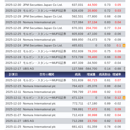
2025-12-30
JPM Securities Japan Co Ltd.
637,031
44,500
0.73
0.05
2025-12-29
モルガン・スタンレーMUFG証券
626,439
20,600
0.72
0.03
2025-12-29
JPM Securities Japan Co Ltd.
592,531
-77,800
0.68
-0.09
2025-12-26
Nomura International plc
727,084
37,134
0.83
0.04
2025-12-26
JPM Securities Japan Co Ltd.
670,331
204,700
0.77
0.24
2025-12-25
モルガン・スタンレーMUFG証券
605,839
-47,100
0.69
-0.06
2025-12-24
Nomura International plc
689,950
-74,473
0.79
-0.09
2025-12-24
JPM Securities Japan Co Ltd.
465,631
0
0.53
0.1
義務再
2025-12-22
モルガン・スタンレーMUFG証券
652,939
79,200
0.75
0.09
2025-12-19
モルガン・スタンレーMUFG証券
573,739
76,400
0.66
0.09
2025-12-17
モルガン・スタンレーMUFG証券
497,339
-34,500
0.57
-0.04
2025-12-17
UBS AG
127,588
-584,700
0.14
-0.68
義務
計算日
空売り機関
残高
増減量
残高割合
増減率
備
2025-12-16
モルガン・スタンレーMUFG証券
531,839
60,715
0.61
0.07
2025-12-15
Nomura International plc
764,423
-35,376
0.88
-0.04
2025-12-11
Nomura International plc
799,799
27,088
0.92
0.03
2025-12-11
モルガン・スタンレーMUFG証券
471,124
0
0.54
0.12
義務再
2025-12-10
Nomura International plc
772,711
-17,180
0.89
-0.02
2025-12-02
Nomura International plc
789,891
77,472
0.91
0.09
2025-11-27
Nomura International plc
712,419
30,998
0.82
0.04
2025-11-27
UBS AG
712,288
23,700
0.82
0.03
2025-11-25
Nomura International plc
681,421
-51,359
0.78
-0.06