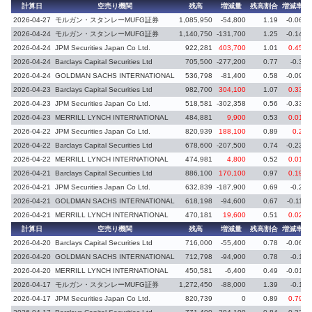
計算日
空売り機関
残高
増減量
残高割合
増減率
2026-04-27
モルガン・スタンレーMUFG証券
1,085,950
-54,800
1.19
-0.06
2026-04-24
モルガン・スタンレーMUFG証券
1,140,750
-131,700
1.25
-0.14
2026-04-24
JPM Securities Japan Co Ltd.
922,281
403,700
1.01
0.45
2026-04-24
Barclays Capital Securities Ltd
705,500
-277,200
0.77
-0.3
2026-04-24
GOLDMAN SACHS INTERNATIONAL
536,798
-81,400
0.58
-0.09
2026-04-23
Barclays Capital Securities Ltd
982,700
304,100
1.07
0.33
2026-04-23
JPM Securities Japan Co Ltd.
518,581
-302,358
0.56
-0.33
2026-04-23
MERRILL LYNCH INTERNATIONAL
484,881
9,900
0.53
0.01
2026-04-22
JPM Securities Japan Co Ltd.
820,939
188,100
0.89
0.2
2026-04-22
Barclays Capital Securities Ltd
678,600
-207,500
0.74
-0.23
2026-04-22
MERRILL LYNCH INTERNATIONAL
474,981
4,800
0.52
0.01
2026-04-21
Barclays Capital Securities Ltd
886,100
170,100
0.97
0.19
2026-04-21
JPM Securities Japan Co Ltd.
632,839
-187,900
0.69
-0.2
2026-04-21
GOLDMAN SACHS INTERNATIONAL
618,198
-94,600
0.67
-0.11
2026-04-21
MERRILL LYNCH INTERNATIONAL
470,181
19,600
0.51
0.02
計算日
空売り機関
残高
増減量
残高割合
増減率
2026-04-20
Barclays Capital Securities Ltd
716,000
-55,400
0.78
-0.06
2026-04-20
GOLDMAN SACHS INTERNATIONAL
712,798
-94,900
0.78
-0.1
2026-04-20
MERRILL LYNCH INTERNATIONAL
450,581
-6,400
0.49
-0.01
2026-04-17
モルガン・スタンレーMUFG証券
1,272,450
-88,000
1.39
-0.1
2026-04-17
JPM Securities Japan Co Ltd.
820,739
0
0.89
0.79