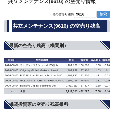
共立メンテナンス(9616) の空売り情報
検索
他の空売り銘柄
共立メンテナンス(9616) の空売り残高
最新の空売り残高（機関別）
計算日
空売り機関
残高
増減量
残高割合
増減率
備
2026-08-06
モルガン・スタンレーMUFG証券
1,902,122
166,200
2.08
0.18
2026-08-05
Citigroup Global Markets Limited
1,402,948
97,900
1.53
0.1
2026-08-05
BNP Paribas Financial Markets SNC
1,197,882
12,200
1.31
0.02
2026-08-05
GOLDMAN SACHS INTERNATIONAL
1,197,246
78,600
1.31
0.09
2026-08-04
Barclays Capital Securities Ltd
1,511,111
67,327
1.65
0.07
－
合計
7,211,309
422,227
7.88
0.46
機関投資家の空売り残高推移