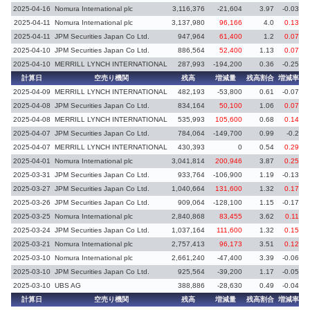
2025-04-16
Nomura International plc
3,116,376
-21,604
3.97
-0.03
2025-04-11
Nomura International plc
3,137,980
96,166
4.0
0.13
2025-04-11
JPM Securities Japan Co Ltd.
947,964
61,400
1.2
0.07
2025-04-10
JPM Securities Japan Co Ltd.
886,564
52,400
1.13
0.07
2025-04-10
MERRILL LYNCH INTERNATIONAL
287,993
-194,200
0.36
-0.25
計算日
空売り機関
残高
増減量
残高割合
増減率
2025-04-09
MERRILL LYNCH INTERNATIONAL
482,193
-53,800
0.61
-0.07
2025-04-08
JPM Securities Japan Co Ltd.
834,164
50,100
1.06
0.07
2025-04-08
MERRILL LYNCH INTERNATIONAL
535,993
105,600
0.68
0.14
2025-04-07
JPM Securities Japan Co Ltd.
784,064
-149,700
0.99
-0.2
2025-04-07
MERRILL LYNCH INTERNATIONAL
430,393
0
0.54
0.29
義
2025-04-01
Nomura International plc
3,041,814
200,946
3.87
0.25
2025-03-31
JPM Securities Japan Co Ltd.
933,764
-106,900
1.19
-0.13
2025-03-27
JPM Securities Japan Co Ltd.
1,040,664
131,600
1.32
0.17
2025-03-26
JPM Securities Japan Co Ltd.
909,064
-128,100
1.15
-0.17
2025-03-25
Nomura International plc
2,840,868
83,455
3.62
0.11
2025-03-24
JPM Securities Japan Co Ltd.
1,037,164
111,600
1.32
0.15
2025-03-21
Nomura International plc
2,757,413
96,173
3.51
0.12
2025-03-10
Nomura International plc
2,661,240
-47,400
3.39
-0.06
2025-03-10
JPM Securities Japan Co Ltd.
925,564
-39,200
1.17
-0.05
2025-03-10
UBS AG
388,886
-28,630
0.49
-0.04
計算日
空売り機関
残高
増減量
残高割合
増減率