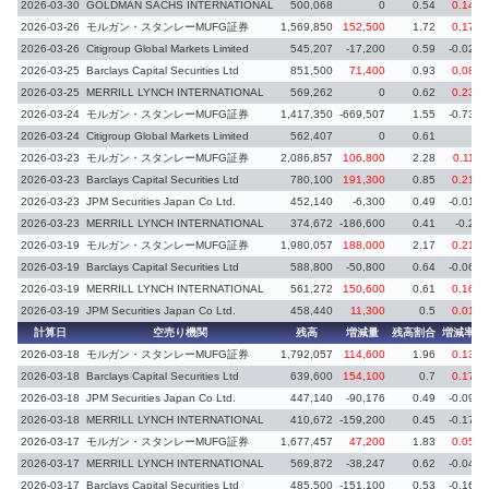
2026-03-30
GOLDMAN SACHS INTERNATIONAL
500,068
0
0.54
0.14
2026-03-26
モルガン・スタンレーMUFG証券
1,569,850
152,500
1.72
0.17
2026-03-26
Citigroup Global Markets Limited
545,207
-17,200
0.59
-0.02
2026-03-25
Barclays Capital Securities Ltd
851,500
71,400
0.93
0.08
2026-03-25
MERRILL LYNCH INTERNATIONAL
569,262
0
0.62
0.23
2026-03-24
モルガン・スタンレーMUFG証券
1,417,350
-669,507
1.55
-0.73
2026-03-24
Citigroup Global Markets Limited
562,407
0
0.61
2026-03-23
モルガン・スタンレーMUFG証券
2,086,857
106,800
2.28
0.11
2026-03-23
Barclays Capital Securities Ltd
780,100
191,300
0.85
0.21
2026-03-23
JPM Securities Japan Co Ltd.
452,140
-6,300
0.49
-0.01
2026-03-23
MERRILL LYNCH INTERNATIONAL
374,672
-186,600
0.41
-0.2
2026-03-19
モルガン・スタンレーMUFG証券
1,980,057
188,000
2.17
0.21
2026-03-19
Barclays Capital Securities Ltd
588,800
-50,800
0.64
-0.06
2026-03-19
MERRILL LYNCH INTERNATIONAL
561,272
150,600
0.61
0.16
2026-03-19
JPM Securities Japan Co Ltd.
458,440
11,300
0.5
0.01
計算日
空売り機関
残高
増減量
残高割合
増減率
2026-03-18
モルガン・スタンレーMUFG証券
1,792,057
114,600
1.96
0.13
2026-03-18
Barclays Capital Securities Ltd
639,600
154,100
0.7
0.17
2026-03-18
JPM Securities Japan Co Ltd.
447,140
-90,176
0.49
-0.09
2026-03-18
MERRILL LYNCH INTERNATIONAL
410,672
-159,200
0.45
-0.17
2026-03-17
モルガン・スタンレーMUFG証券
1,677,457
47,200
1.83
0.05
2026-03-17
MERRILL LYNCH INTERNATIONAL
569,872
-38,247
0.62
-0.04
2026-03-17
Barclays Capital Securities Ltd
485,500
-151,100
0.53
-0.16