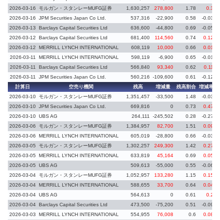
2026-03-16
モルガン・スタンレーMUFG証券
1,630,257
278,800
1.78
0.3
2026-03-16
JPM Securities Japan Co Ltd.
537,316
-22,900
0.58
-0.03
2026-03-13
Barclays Capital Securities Ltd
636,600
-44,800
0.69
-0.05
2026-03-12
Barclays Capital Securities Ltd
681,400
114,560
0.74
0.12
2026-03-12
MERRILL LYNCH INTERNATIONAL
608,119
10,000
0.66
0.01
2026-03-11
MERRILL LYNCH INTERNATIONAL
598,119
-6,900
0.65
-0.01
2026-03-11
Barclays Capital Securities Ltd
566,840
93,340
0.62
0.11
2026-03-11
JPM Securities Japan Co Ltd.
560,216
-109,600
0.61
-0.12
計算日
空売り機関
残高
増減量
残高割合
増減率
2026-03-10
モルガン・スタンレーMUFG証券
1,351,457
-33,500
1.48
-0.03
2026-03-10
JPM Securities Japan Co Ltd.
669,816
0
0.73
0.47
2026-03-10
UBS AG
264,111
-245,502
0.28
-0.27
2026-03-06
モルガン・スタンレーMUFG証券
1,384,957
82,700
1.51
0.09
2026-03-06
MERRILL LYNCH INTERNATIONAL
605,019
-28,800
0.66
-0.03
2026-03-05
モルガン・スタンレーMUFG証券
1,302,257
249,300
1.42
0.27
2026-03-05
MERRILL LYNCH INTERNATIONAL
633,819
45,164
0.69
0.05
2026-03-05
UBS AG
509,613
-55,000
0.55
-0.06
2026-03-04
モルガン・スタンレーMUFG証券
1,052,957
133,280
1.15
0.15
2026-03-04
MERRILL LYNCH INTERNATIONAL
588,655
33,700
0.64
0.04
2026-03-04
UBS AG
564,613
0
0.61
0.2
2026-03-04
Barclays Capital Securities Ltd
473,500
-75,200
0.51
-0.09
2026-03-03
MERRILL LYNCH INTERNATIONAL
554,955
76,008
0.6
0.08