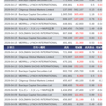
2026-04-17
Barclays Capital Securities Ltd
771,400
-294,100
0.84
-0.32
2026-04-17
MERRILL LYNCH INTERNATIONAL
456,981
8,300
0.5
0.01
2026-04-17
Citigroup Global Markets Limited
137,000
-562,107
0.15
-0.61
2026-04-16
Barclays Capital Securities Ltd
1,065,500
305,400
1.16
0.33
2026-04-16
Citigroup Global Markets Limited
699,107
127,100
0.76
0.14
2026-04-16
MERRILL LYNCH INTERNATIONAL
448,681
-42,800
0.49
-0.04
2026-04-15
モルガン・スタンレーMUFG証券
1,360,450
-74,500
1.49
-0.08
2026-04-15
GOLDMAN SACHS INTERNATIONAL
807,698
85,700
0.88
0.09
2026-04-15
Barclays Capital Securities Ltd
760,100
157,400
0.83
0.17
2026-04-15
MERRILL LYNCH INTERNATIONAL
491,481
21,300
0.53
0.02
計算日
空売り機関
残高
増減量
残高割合
増減率
2026-04-14
GOLDMAN SACHS INTERNATIONAL
721,998
112,900
0.79
0.13
2026-04-14
Citigroup Global Markets Limited
572,007
116,600
0.62
0.13
2026-04-14
MERRILL LYNCH INTERNATIONAL
470,181
8,200
0.51
0.01
2026-04-13
GOLDMAN SACHS INTERNATIONAL
609,098
152,101
0.66
0.16
2026-04-13
Barclays Capital Securities Ltd
602,700
-295,700
0.66
-0.32
2026-04-13
MERRILL LYNCH INTERNATIONAL
461,981
6,300
0.5
0.01
2026-04-13
Citigroup Global Markets Limited
455,407
-90,100
0.49
-0.1
2026-04-10
Barclays Capital Securities Ltd
898,400
78,400
0.98
0.09
2026-04-09
モルガン・スタンレーMUFG証券
1,434,950
-37,400
1.57
-0.04
2026-04-09
Barclays Capital Securities Ltd
820,000
111,401
0.89
0.12
2026-04-09
GOLDMAN SACHS INTERNATIONAL
456,997
31,199
0.5
0.04
2026-04-09
MERRILL LYNCH INTERNATIONAL
455,681
-8,200
0.49
-0.01