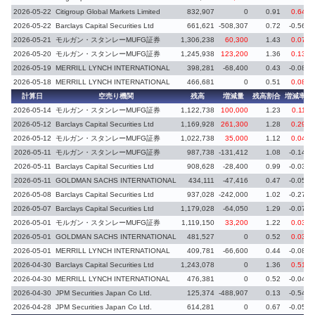
2026-05-22
Citigroup Global Markets Limited
832,907
0
0.91
0.64
2026-05-22
Barclays Capital Securities Ltd
661,621
-508,307
0.72
-0.56
2026-05-21
モルガン・スタンレーMUFG証券
1,306,238
60,300
1.43
0.07
2026-05-20
モルガン・スタンレーMUFG証券
1,245,938
123,200
1.36
0.13
2026-05-19
MERRILL LYNCH INTERNATIONAL
398,281
-68,400
0.43
-0.08
2026-05-18
MERRILL LYNCH INTERNATIONAL
466,681
0
0.51
0.08
計算日
空売り機関
残高
増減量
残高割合
増減率
2026-05-14
モルガン・スタンレーMUFG証券
1,122,738
100,000
1.23
0.11
2026-05-12
Barclays Capital Securities Ltd
1,169,928
261,300
1.28
0.29
2026-05-12
モルガン・スタンレーMUFG証券
1,022,738
35,000
1.12
0.04
2026-05-11
モルガン・スタンレーMUFG証券
987,738
-131,412
1.08
-0.14
2026-05-11
Barclays Capital Securities Ltd
908,628
-28,400
0.99
-0.03
2026-05-11
GOLDMAN SACHS INTERNATIONAL
434,111
-47,416
0.47
-0.05
2026-05-08
Barclays Capital Securities Ltd
937,028
-242,000
1.02
-0.27
2026-05-07
Barclays Capital Securities Ltd
1,179,028
-64,050
1.29
-0.07
2026-05-01
モルガン・スタンレーMUFG証券
1,119,150
33,200
1.22
0.03
2026-05-01
GOLDMAN SACHS INTERNATIONAL
481,527
0
0.52
0.03
2026-05-01
MERRILL LYNCH INTERNATIONAL
409,781
-66,600
0.44
-0.08
2026-04-30
Barclays Capital Securities Ltd
1,243,078
0
1.36
0.51
2026-04-30
MERRILL LYNCH INTERNATIONAL
476,381
0
0.52
-0.04
2026-04-30
JPM Securities Japan Co Ltd.
125,374
-488,907
0.13
-0.54
2026-04-28
JPM Securities Japan Co Ltd.
614,281
0
0.67
-0.05