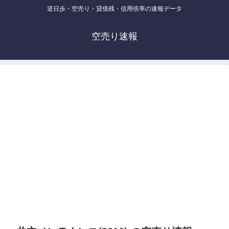
逆日歩・空売り・貸借残・信用倍率の速報データ
空売り速報