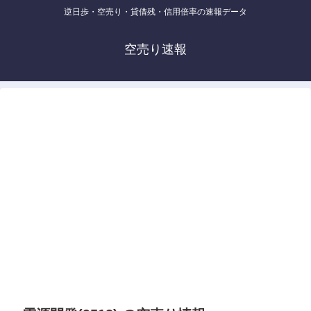
逆日歩・空売り・貸借残・信用倍率の速報データ
空売り速報