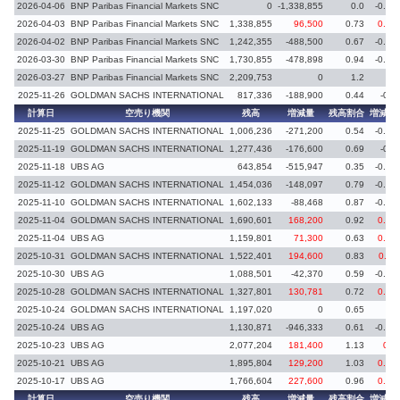
2026-04-06
BNP Paribas Financial Markets SNC
0
-1,338,855
0.0
-0.73
2026-04-03
BNP Paribas Financial Markets SNC
1,338,855
96,500
0.73
0.06
2026-04-02
BNP Paribas Financial Markets SNC
1,242,355
-488,500
0.67
-0.27
2026-03-30
BNP Paribas Financial Markets SNC
1,730,855
-478,898
0.94
-0.26
2026-03-27
BNP Paribas Financial Markets SNC
2,209,753
0
1.2
2025-11-26
GOLDMAN SACHS INTERNATIONAL
817,336
-188,900
0.44
-0.1
計算日
空売り機関
残高
増減量
残高割合
増減率
2025-11-25
GOLDMAN SACHS INTERNATIONAL
1,006,236
-271,200
0.54
-0.15
2025-11-19
GOLDMAN SACHS INTERNATIONAL
1,277,436
-176,600
0.69
-0.1
2025-11-18
UBS AG
643,854
-515,947
0.35
-0.28
2025-11-12
GOLDMAN SACHS INTERNATIONAL
1,454,036
-148,097
0.79
-0.08
2025-11-10
GOLDMAN SACHS INTERNATIONAL
1,602,133
-88,468
0.87
-0.05
2025-11-04
GOLDMAN SACHS INTERNATIONAL
1,690,601
168,200
0.92
0.09
2025-11-04
UBS AG
1,159,801
71,300
0.63
0.04
2025-10-31
GOLDMAN SACHS INTERNATIONAL
1,522,401
194,600
0.83
0.11
2025-10-30
UBS AG
1,088,501
-42,370
0.59
-0.02
2025-10-28
GOLDMAN SACHS INTERNATIONAL
1,327,801
130,781
0.72
0.07
2025-10-24
GOLDMAN SACHS INTERNATIONAL
1,197,020
0
0.65
2025-10-24
UBS AG
1,130,871
-946,333
0.61
-0.52
2025-10-23
UBS AG
2,077,204
181,400
1.13
0.1
2025-10-21
UBS AG
1,895,804
129,200
1.03
0.07
2025-10-17
UBS AG
1,766,604
227,600
0.96
0.12
計算日
空売り機関
残高
増減量
残高割合
増減率