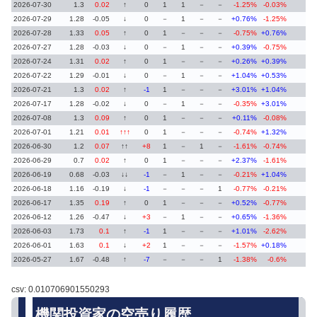
2026-07-30
1.3
0.02
↑
0
1
1
－
－
-1.25%
-0.03%
2026-07-29
1.28
-0.05
↓
0
－
1
－
－
+0.76%
-1.25%
2026-07-28
1.33
0.05
↑
0
1
－
－
－
-0.75%
+0.76%
2026-07-27
1.28
-0.03
↓
0
－
1
－
－
+0.39%
-0.75%
2026-07-24
1.31
0.02
↑
0
1
－
－
－
+0.26%
+0.39%
2026-07-22
1.29
-0.01
↓
0
－
1
－
－
+1.04%
+0.53%
2026-07-21
1.3
0.02
↑
-1
1
－
－
－
+3.01%
+1.04%
2026-07-17
1.28
-0.02
↓
0
－
1
－
－
-0.35%
+3.01%
2026-07-08
1.3
0.09
↑
0
1
－
－
－
+0.11%
-0.08%
2026-07-01
1.21
0.01
↑↑↑
0
1
－
－
－
-0.74%
+1.32%
2026-06-30
1.2
0.07
↑↑
+8
1
－
1
－
-1.61%
-0.74%
2026-06-29
0.7
0.02
↑
0
1
－
－
－
+2.37%
-1.61%
2026-06-19
0.68
-0.03
↓↓
-1
－
1
－
－
-0.21%
+1.04%
2026-06-18
1.16
-0.19
↓
-1
－
－
－
1
-0.77%
-0.21%
2026-06-17
1.35
0.19
↑
0
1
－
－
－
+0.52%
-0.77%
2026-06-12
1.26
-0.47
↓
+3
－
1
－
－
+0.65%
-1.36%
2026-06-03
1.73
0.1
↑
-1
1
－
－
－
+1.01%
-2.62%
2026-06-01
1.63
0.1
↓
+2
1
－
－
－
-1.57%
+0.18%
2026-05-27
1.67
-0.48
↑
-7
－
－
－
1
-1.38%
-0.6%
csv: 0.010706901550293
機関投資家の空売り履歴