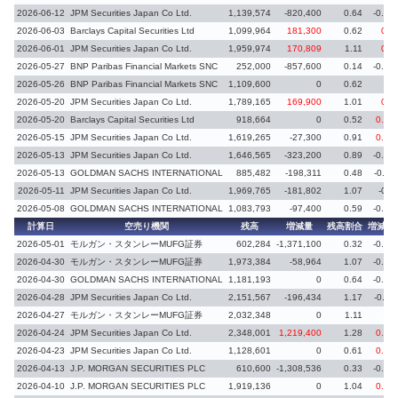
2026-06-12
JPM Securities Japan Co Ltd.
1,139,574
-820,400
0.64
-0.47
2026-06-03
Barclays Capital Securities Ltd
1,099,964
181,300
0.62
0.1
2026-06-01
JPM Securities Japan Co Ltd.
1,959,974
170,809
1.11
0.1
2026-05-27
BNP Paribas Financial Markets SNC
252,000
-857,600
0.14
-0.48
2026-05-26
BNP Paribas Financial Markets SNC
1,109,600
0
0.62
2026-05-20
JPM Securities Japan Co Ltd.
1,789,165
169,900
1.01
0.1
2026-05-20
Barclays Capital Securities Ltd
918,664
0
0.52
0.12
2026-05-15
JPM Securities Japan Co Ltd.
1,619,265
-27,300
0.91
0.02
2026-05-13
JPM Securities Japan Co Ltd.
1,646,565
-323,200
0.89
-0.18
2026-05-13
GOLDMAN SACHS INTERNATIONAL
885,482
-198,311
0.48
-0.11
2026-05-11
JPM Securities Japan Co Ltd.
1,969,765
-181,802
1.07
-0.1
2026-05-08
GOLDMAN SACHS INTERNATIONAL
1,083,793
-97,400
0.59
-0.05
計算日
空売り機関
残高
増減量
残高割合
増減率
2026-05-01
モルガン・スタンレーMUFG証券
602,284
-1,371,100
0.32
-0.75
2026-04-30
モルガン・スタンレーMUFG証券
1,973,384
-58,964
1.07
-0.04
2026-04-30
GOLDMAN SACHS INTERNATIONAL
1,181,193
0
0.64
-0.08
2026-04-28
JPM Securities Japan Co Ltd.
2,151,567
-196,434
1.17
-0.11
2026-04-27
モルガン・スタンレーMUFG証券
2,032,348
0
1.11
2026-04-24
JPM Securities Japan Co Ltd.
2,348,001
1,219,400
1.28
0.67
2026-04-23
JPM Securities Japan Co Ltd.
1,128,601
0
0.61
0.43
2026-04-13
J.P. MORGAN SECURITIES PLC
610,600
-1,308,536
0.33
-0.71
2026-04-10
J.P. MORGAN SECURITIES PLC
1,919,136
0
1.04
0.74