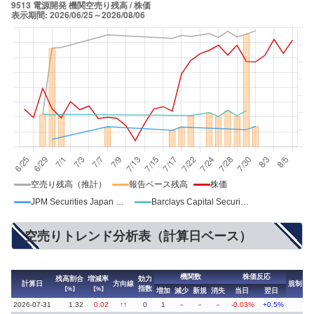
空売り残高（推計）
報告ベース残高
株価
JPM Securities Japan Co Ltd.
Barclays Capital Securities Ltd
空売りトレンド分析表（計算日ベース）
機関数
株価反応
残高割合
増減率
効力
計算日
方向線
規制
指数
【%】
【%】
増加
減少
新規
消失
当日
翌日
2026-07-31
1.32
0.02
↑↑
0
1
－
－
－
-0.03%
+0.5%