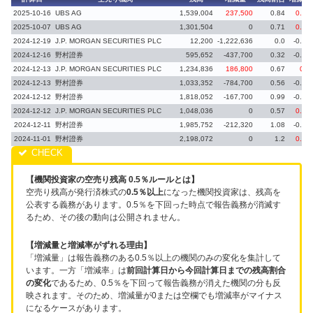
2025-10-16
UBS AG
1,539,004
237,500
0.84
0.13
2025-10-07
UBS AG
1,301,504
0
0.71
0.29
2024-12-19
J.P. MORGAN SECURITIES PLC
12,200
-1,222,636
0.0
-0.67
2024-12-16
野村證券
595,652
-437,700
0.32
-0.24
2024-12-13
J.P. MORGAN SECURITIES PLC
1,234,836
186,800
0.67
0.1
2024-12-13
野村證券
1,033,352
-784,700
0.56
-0.43
2024-12-12
野村證券
1,818,052
-167,700
0.99
-0.09
2024-12-12
J.P. MORGAN SECURITIES PLC
1,048,036
0
0.57
0.25
2024-12-11
野村證券
1,985,752
-212,320
1.08
-0.12
2024-11-01
野村證券
2,198,072
0
1.2
0.01
【機関投資家の空売り残高 0.5％ルールとは】
空売り残高が発行済株式の
0.5％以上
になった機関投資家は、残高を
公表する義務があります。0.5％を下回った時点で報告義務が消滅す
るため、その後の動向は公開されません。
【増減量と増減率がずれる理由】
「増減量」は報告義務のある0.5％以上の機関のみの変化を集計して
います。一方「増減率」は
前回計算日から今回計算日までの残高割合
の変化
であるため、0.5％を下回って報告義務が消えた機関の分も反
映されます。そのため、増減量が0または空欄でも増減率がマイナス
になるケースがあります。