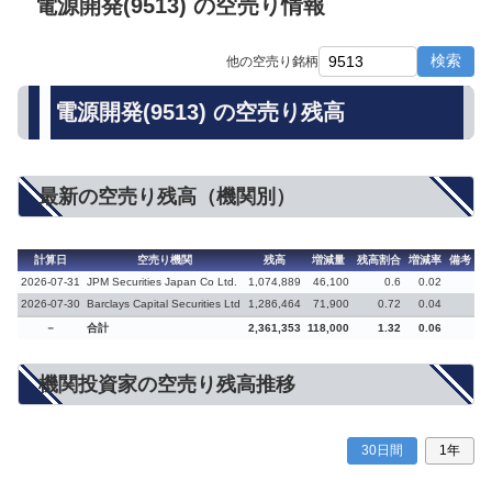
電源開発(9513) の空売り情報
検索
他の空売り銘柄
電源開発(9513) の空売り残高
最新の空売り残高（機関別）
計算日
空売り機関
残高
増減量
残高割合
増減率
備考
2026-07-31
JPM Securities Japan Co Ltd.
1,074,889
46,100
0.6
0.02
2026-07-30
Barclays Capital Securities Ltd
1,286,464
71,900
0.72
0.04
－
合計
2,361,353
118,000
1.32
0.06
機関投資家の空売り残高推移
30日間
1年