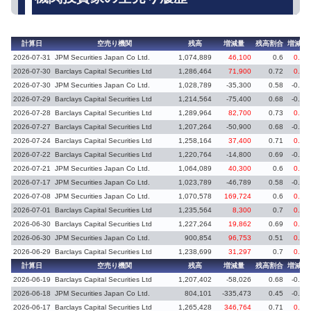
計算日
空売り機関
残高
増減量
残高割合
増減率
2026-07-31
JPM Securities Japan Co Ltd.
1,074,889
46,100
0.6
0.02
2026-07-30
Barclays Capital Securities Ltd
1,286,464
71,900
0.72
0.04
2026-07-30
JPM Securities Japan Co Ltd.
1,028,789
-35,300
0.58
-0.02
2026-07-29
Barclays Capital Securities Ltd
1,214,564
-75,400
0.68
-0.05
2026-07-28
Barclays Capital Securities Ltd
1,289,964
82,700
0.73
0.05
2026-07-27
Barclays Capital Securities Ltd
1,207,264
-50,900
0.68
-0.03
2026-07-24
Barclays Capital Securities Ltd
1,258,164
37,400
0.71
0.02
2026-07-22
Barclays Capital Securities Ltd
1,220,764
-14,800
0.69
-0.01
2026-07-21
JPM Securities Japan Co Ltd.
1,064,089
40,300
0.6
0.02
2026-07-17
JPM Securities Japan Co Ltd.
1,023,789
-46,789
0.58
-0.02
2026-07-08
JPM Securities Japan Co Ltd.
1,070,578
169,724
0.6
0.09
2026-07-01
Barclays Capital Securities Ltd
1,235,564
8,300
0.7
0.01
2026-06-30
Barclays Capital Securities Ltd
1,227,264
19,862
0.69
0.01
2026-06-30
JPM Securities Japan Co Ltd.
900,854
96,753
0.51
0.06
2026-06-29
Barclays Capital Securities Ltd
1,238,699
31,297
0.7
0.02
計算日
空売り機関
残高
増減量
残高割合
増減率
2026-06-19
Barclays Capital Securities Ltd
1,207,402
-58,026
0.68
-0.03
2026-06-18
JPM Securities Japan Co Ltd.
804,101
-335,473
0.45
-0.19
2026-06-17
Barclays Capital Securities Ltd
1,265,428
346,764
0.71
0.19