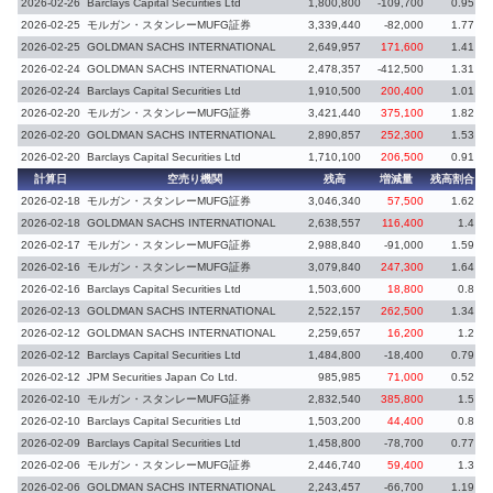
2026-02-26
Barclays Capital Securities Ltd
1,800,800
-109,700
0.95
-
2026-02-25
モルガン・スタンレーMUFG証券
3,339,440
-82,000
1.77
-
2026-02-25
GOLDMAN SACHS INTERNATIONAL
2,649,957
171,600
1.41
2026-02-24
GOLDMAN SACHS INTERNATIONAL
2,478,357
-412,500
1.31
-
2026-02-24
Barclays Capital Securities Ltd
1,910,500
200,400
1.01
2026-02-20
モルガン・スタンレーMUFG証券
3,421,440
375,100
1.82
2026-02-20
GOLDMAN SACHS INTERNATIONAL
2,890,857
252,300
1.53
2026-02-20
Barclays Capital Securities Ltd
1,710,100
206,500
0.91
計算日
空売り機関
残高
増減量
残高割合
増
2026-02-18
モルガン・スタンレーMUFG証券
3,046,340
57,500
1.62
2026-02-18
GOLDMAN SACHS INTERNATIONAL
2,638,557
116,400
1.4
2026-02-17
モルガン・スタンレーMUFG証券
2,988,840
-91,000
1.59
-
2026-02-16
モルガン・スタンレーMUFG証券
3,079,840
247,300
1.64
2026-02-16
Barclays Capital Securities Ltd
1,503,600
18,800
0.8
2026-02-13
GOLDMAN SACHS INTERNATIONAL
2,522,157
262,500
1.34
2026-02-12
GOLDMAN SACHS INTERNATIONAL
2,259,657
16,200
1.2
2026-02-12
Barclays Capital Securities Ltd
1,484,800
-18,400
0.79
-
2026-02-12
JPM Securities Japan Co Ltd.
985,985
71,000
0.52
2026-02-10
モルガン・スタンレーMUFG証券
2,832,540
385,800
1.5
2026-02-10
Barclays Capital Securities Ltd
1,503,200
44,400
0.8
2026-02-09
Barclays Capital Securities Ltd
1,458,800
-78,700
0.77
-
2026-02-06
モルガン・スタンレーMUFG証券
2,446,740
59,400
1.3
2026-02-06
GOLDMAN SACHS INTERNATIONAL
2,243,457
-66,700
1.19
-