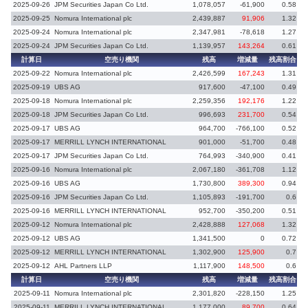
2025-09-26
JPM Securities Japan Co Ltd.
1,078,057
-61,900
0.58
-
2025-09-25
Nomura International plc
2,439,887
91,906
1.32
2025-09-24
Nomura International plc
2,347,981
-78,618
1.27
-
2025-09-24
JPM Securities Japan Co Ltd.
1,139,957
143,264
0.61
計算日
空売り機関
残高
増減量
残高割合
増
2025-09-22
Nomura International plc
2,426,599
167,243
1.31
2025-09-19
UBS AG
917,600
-47,100
0.49
-
2025-09-18
Nomura International plc
2,259,356
192,176
1.22
2025-09-18
JPM Securities Japan Co Ltd.
996,693
231,700
0.54
2025-09-17
UBS AG
964,700
-766,100
0.52
-
2025-09-17
MERRILL LYNCH INTERNATIONAL
901,000
-51,700
0.48
-
2025-09-17
JPM Securities Japan Co Ltd.
764,993
-340,900
0.41
-
2025-09-16
Nomura International plc
2,067,180
-361,708
1.12
2025-09-16
UBS AG
1,730,800
389,300
0.94
2025-09-16
JPM Securities Japan Co Ltd.
1,105,893
-191,700
0.6
2025-09-16
MERRILL LYNCH INTERNATIONAL
952,700
-350,200
0.51
-
2025-09-12
Nomura International plc
2,428,888
127,068
1.32
2025-09-12
UBS AG
1,341,500
0
0.72
2025-09-12
MERRILL LYNCH INTERNATIONAL
1,302,900
125,900
0.7
2025-09-12
AHL Partners LLP
1,117,900
148,500
0.6
計算日
空売り機関
残高
増減量
残高割合
増
2025-09-11
Nomura International plc
2,301,820
-228,150
1.25
-
2025-09-11
MERRILL LYNCH INTERNATIONAL
1,177,000
89,700
0.64