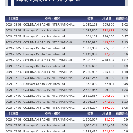
計算日
空売り機関
残高
増減量
残高割合
増
2026-08-03
GOLDMAN SACHS INTERNATIONAL
1,935,128
-205,800
1.02
2026-08-03
Barclays Capital Securities Ltd
1,034,800
133,638
0.54
2026-07-31
Barclays Capital Securities Ltd
901,162
-176,200
0.47
2026-07-27
GOLDMAN SACHS INTERNATIONAL
2,140,928
115,780
1.13
2026-07-27
Barclays Capital Securities Ltd
1,077,362
-65,700
0.57
-
2026-07-22
Barclays Capital Securities Ltd
1,143,062
17,400
0.6
2026-07-17
GOLDMAN SACHS INTERNATIONAL
2,025,148
-210,809
1.07
2026-07-17
Barclays Capital Securities Ltd
1,125,662
0
0.59
2026-07-14
GOLDMAN SACHS INTERNATIONAL
2,235,957
-206,300
1.18
2026-07-13
GOLDMAN SACHS INTERNATIONAL
2,442,257
-90,700
1.29
-
2026-07-13
Barclays Capital Securities Ltd
862,000
-167,011
0.45
-
2026-07-10
GOLDMAN SACHS INTERNATIONAL
2,532,957
-99,700
1.34
-
2026-07-09
GOLDMAN SACHS INTERNATIONAL
2,632,657
306,500
1.4
2026-07-08
GOLDMAN SACHS INTERNATIONAL
2,326,157
277,900
1.23
2026-07-07
GOLDMAN SACHS INTERNATIONAL
2,048,257
339,200
1.08
計算日
空売り機関
残高
増減量
残高割合
増
2026-07-03
GOLDMAN SACHS INTERNATIONAL
1,709,057
83,300
0.9
2026-07-02
Barclays Capital Securities Ltd
1,029,011
-103,404
0.54
-
2026-07-01
Barclays Capital Securities Ltd
1,132,415
163,806
0.6