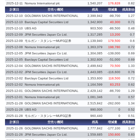
2025-12-11
Nomura International plc
1,540,207
176,828
0.82
計算日
空売り機関
残高
増減量
残高割合
増
2025-12-10
GOLDMAN SACHS INTERNATIONAL
2,399,942
-99,700
1.27
-
2025-12-10
Barclays Capital Securities Ltd
1,342,900
40,300
0.71
2025-12-10
UBS AG
903,500
-86,500
0.48
-
2025-12-09
JPM Securities Japan Co Ltd.
1,317,285
13,200
0.7
2025-12-09
モルガン・スタンレーMUFG証券
1,139,940
179,500
0.6
2025-12-08
Nomura International plc
1,363,379
198,780
0.72
2025-12-05
JPM Securities Japan Co Ltd.
1,304,085
-139,000
0.69
-
2025-12-05
Barclays Capital Securities Ltd
1,302,600
-51,000
0.69
-
2025-12-04
GOLDMAN SACHS INTERNATIONAL
2,499,642
70,500
1.33
2025-12-02
JPM Securities Japan Co Ltd.
1,443,085
-116,600
0.76
-
2025-12-02
Barclays Capital Securities Ltd
1,353,600
118,500
0.72
2025-12-02
Nomura International plc
1,164,599
83,253
0.62
2025-12-01
GOLDMAN SACHS INTERNATIONAL
2,429,142
-86,700
1.29
-
2025-12-01
Nomura International plc
1,081,346
0
0.57
2025-11-28
GOLDMAN SACHS INTERNATIONAL
2,515,842
-262,000
1.34
-
2025-11-28
UBS AG
990,000
0
0.52
2025-11-28
モルガン・スタンレーMUFG証券
960,440
0
0.51
計算日
空売り機関
残高
増減量
残高割合
増
2025-11-26
GOLDMAN SACHS INTERNATIONAL
2,777,842
-177,100
1.47
2025-11-26
JPM Securities Japan Co Ltd.
1,559,685
150,600
0.83