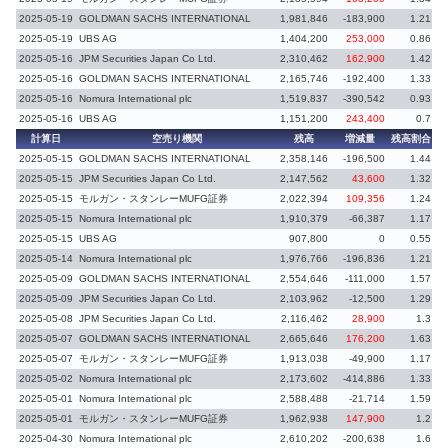
2025-05-19
GOLDMAN SACHS INTERNATIONAL
1,981,846
-183,900
1.21
-
2025-05-19
UBS AG
1,404,200
253,000
0.86
2025-05-16
JPM Securities Japan Co Ltd.
2,310,462
162,900
1.42
2025-05-16
GOLDMAN SACHS INTERNATIONAL
2,165,746
-192,400
1.33
2025-05-16
Nomura International plc
1,519,837
-390,542
0.93
-
2025-05-16
UBS AG
1,151,200
243,400
0.7
計算日
空売り機関
残高
増減量
残高割合
増
2025-05-15
GOLDMAN SACHS INTERNATIONAL
2,358,146
-196,500
1.44
-
2025-05-15
JPM Securities Japan Co Ltd.
2,147,562
43,600
1.32
2025-05-15
モルガン・スタンレーMUFG証券
2,022,394
109,356
1.24
2025-05-15
Nomura International plc
1,910,379
-66,387
1.17
-
2025-05-15
UBS AG
907,800
0
0.55
2025-05-14
Nomura International plc
1,976,766
-196,836
1.21
-
2025-05-09
GOLDMAN SACHS INTERNATIONAL
2,554,646
-111,000
1.57
-
2025-05-09
JPM Securities Japan Co Ltd.
2,103,962
-12,500
1.29
-
2025-05-08
JPM Securities Japan Co Ltd.
2,116,462
28,900
1.3
2025-05-07
GOLDMAN SACHS INTERNATIONAL
2,665,646
176,200
1.63
2025-05-07
モルガン・スタンレーMUFG証券
1,913,038
-49,900
1.17
-
2025-05-02
Nomura International plc
2,173,602
-414,886
1.33
-
2025-05-01
Nomura International plc
2,588,488
-21,714
1.59
-
2025-05-01
モルガン・スタンレーMUFG証券
1,962,938
147,900
1.2
2025-04-30
Nomura International plc
2,610,202
-200,638
1.6
-