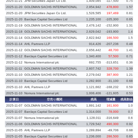
2025-11-21
JPM Securities Japan Co Ltd.
1,409,085
-117,500
0.75
-
2025-11-20
GOLDMAN SACHS INTERNATIONAL
2,954,942
478,800
1.57
2025-11-20
JPM Securities Japan Co Ltd.
1,526,585
197,469
0.81
2025-11-20
Barclays Capital Securities Ltd
1,235,100
-105,300
0.65
-
2025-11-19
GOLDMAN SACHS INTERNATIONAL
2,476,142
-152,900
1.31
-
2025-11-18
GOLDMAN SACHS INTERNATIONAL
2,629,042
-193,900
1.4
2025-11-14
GOLDMAN SACHS INTERNATIONAL
2,822,942
166,500
1.5
2025-11-14
AHL Partners LLP
914,426
-207,236
0.48
2025-11-12
GOLDMAN SACHS INTERNATIONAL
2,656,442
48,700
1.41
2025-11-12
Barclays Capital Securities Ltd
1,340,400
57,500
0.71
2025-11-12
Nomura International plc
692,755
-313,651
0.36
-
2025-11-11
GOLDMAN SACHS INTERNATIONAL
2,607,742
328,700
1.39
2025-11-10
GOLDMAN SACHS INTERNATIONAL
2,279,042
387,900
1.21
2025-11-10
Barclays Capital Securities Ltd
1,282,900
-31,100
0.68
-
2025-11-10
AHL Partners LLP
1,121,662
-168,232
0.59
-
2025-11-10
Nomura International plc
1,006,406
-121,605
0.53
-
計算日
空売り機関
残高
増減量
残高割合
増
2025-11-07
GOLDMAN SACHS INTERNATIONAL
1,891,142
161,600
1.0
2025-11-07
Barclays Capital Securities Ltd
1,314,000
78,000
0.7
2025-11-07
Nomura International plc
1,128,011
-316,649
0.6
-
2025-11-06
GOLDMAN SACHS INTERNATIONAL
1,729,542
490,300
0.92
2025-11-05
AHL Partners LLP
1,289,894
-49,706
0.68
-
2025-11-05
Barclays Capital Securities Ltd
1,236,000
286,500
0.65