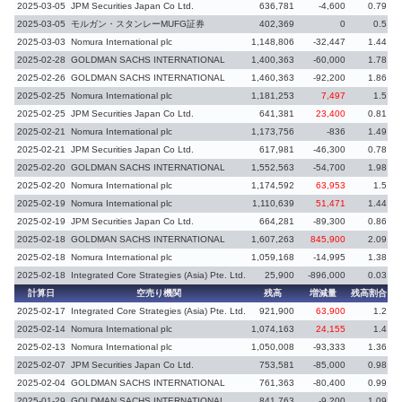
2025-03-05
JPM Securities Japan Co Ltd.
636,781
-4,600
0.79
-
2025-03-05
モルガン・スタンレーMUFG証券
402,369
0
0.5
2025-03-03
Nomura International plc
1,148,806
-32,447
1.44
-
2025-02-28
GOLDMAN SACHS INTERNATIONAL
1,400,363
-60,000
1.78
-
2025-02-26
GOLDMAN SACHS INTERNATIONAL
1,460,363
-92,200
1.86
-
2025-02-25
Nomura International plc
1,181,253
7,497
1.5
2025-02-25
JPM Securities Japan Co Ltd.
641,381
23,400
0.81
2025-02-21
Nomura International plc
1,173,756
-836
1.49
-
2025-02-21
JPM Securities Japan Co Ltd.
617,981
-46,300
0.78
-
2025-02-20
GOLDMAN SACHS INTERNATIONAL
1,552,563
-54,700
1.98
2025-02-20
Nomura International plc
1,174,592
63,953
1.5
2025-02-19
Nomura International plc
1,110,639
51,471
1.44
2025-02-19
JPM Securities Japan Co Ltd.
664,281
-89,300
0.86
-
2025-02-18
GOLDMAN SACHS INTERNATIONAL
1,607,263
845,900
2.09
2025-02-18
Nomura International plc
1,059,168
-14,995
1.38
-
2025-02-18
Integrated Core Strategies (Asia) Pte. Ltd.
25,900
-896,000
0.03
-
計算日
空売り機関
残高
増減量
残高割合
増
2025-02-17
Integrated Core Strategies (Asia) Pte. Ltd.
921,900
63,900
1.2
2025-02-14
Nomura International plc
1,074,163
24,155
1.4
2025-02-13
Nomura International plc
1,050,008
-93,333
1.36
-
2025-02-07
JPM Securities Japan Co Ltd.
753,581
-85,000
0.98
2025-02-04
GOLDMAN SACHS INTERNATIONAL
761,363
-80,400
0.99
2025-01-29
GOLDMAN SACHS INTERNATIONAL
841,763
-9,200
1.09
-