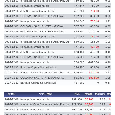
2024-12-23
Integrated Core Strategies (Asia) Pte. Ltd.
759,600
-81,300
0.99
2024-12-20
Nomura International plc
777,647
-76,399
1.01
2024-12-20
JPM Securities Japan Co Ltd.
461,781
70,200
0.6
2024-12-18
GOLDMAN SACHS INTERNATIONAL
522,300
-35,200
0.68
-
2024-12-17
Nomura International plc
854,046
76,746
1.11
2024-12-17
GOLDMAN SACHS INTERNATIONAL
557,500
-88,300
0.72
-
2024-12-16
GOLDMAN SACHS INTERNATIONAL
645,800
-110,200
0.84
-
2024-12-16
JPM Securities Japan Co Ltd.
391,581
18,100
0.51
2024-12-13
Integrated Core Strategies (Asia) Pte. Ltd.
840,900
-15,800
1.09
-
2024-12-13
Nomura International plc
777,300
40,700
1.01
2024-12-13
JPM Securities Japan Co Ltd.
373,481
-43,700
0.48
-
2024-12-12
GOLDMAN SACHS INTERNATIONAL
756,000
-75,400
0.98
2024-12-12
Nomura International plc
736,600
-201,300
0.96
-
2024-12-12
Barclays Capital Securities Ltd
346,300
-90,900
0.45
-
2024-12-11
Integrated Core Strategies (Asia) Pte. Ltd.
856,700
129,200
1.11
2024-12-11
GOLDMAN SACHS INTERNATIONAL
831,400
183,800
1.08
2024-12-11
Barclays Capital Securities Ltd
437,200
0
0.57
計算日
空売り機関
残高
増減量
残高割合
増減率
2024-12-10
Nomura International plc
937,900
38,200
1.22
0.05
2024-12-10
Integrated Core Strategies (Asia) Pte. Ltd.
727,500
85,100
0.94
0.11
2024-12-09
Nomura International plc
899,700
-32,600
1.17
-0.04
2024-12-09
Integrated Core Strategies (Asia) Pte. Ltd.
642,400
29,600
0.83
0.04