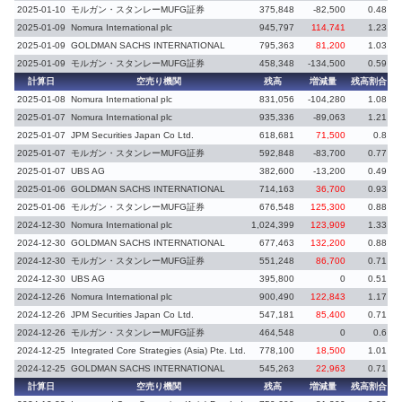
2025-01-10
モルガン・スタンレーMUFG証券
375,848
-82,500
0.48
2025-01-09
Nomura International plc
945,797
114,741
1.23
2025-01-09
GOLDMAN SACHS INTERNATIONAL
795,363
81,200
1.03
2025-01-09
モルガン・スタンレーMUFG証券
458,348
-134,500
0.59
-
計算日
空売り機関
残高
増減量
残高割合
増
2025-01-08
Nomura International plc
831,056
-104,280
1.08
-
2025-01-07
Nomura International plc
935,336
-89,063
1.21
-
2025-01-07
JPM Securities Japan Co Ltd.
618,681
71,500
0.8
2025-01-07
モルガン・スタンレーMUFG証券
592,848
-83,700
0.77
2025-01-07
UBS AG
382,600
-13,200
0.49
-
2025-01-06
GOLDMAN SACHS INTERNATIONAL
714,163
36,700
0.93
2025-01-06
モルガン・スタンレーMUFG証券
676,548
125,300
0.88
2024-12-30
Nomura International plc
1,024,399
123,909
1.33
2024-12-30
GOLDMAN SACHS INTERNATIONAL
677,463
132,200
0.88
2024-12-30
モルガン・スタンレーMUFG証券
551,248
86,700
0.71
2024-12-30
UBS AG
395,800
0
0.51
2024-12-26
Nomura International plc
900,490
122,843
1.17
2024-12-26
JPM Securities Japan Co Ltd.
547,181
85,400
0.71
2024-12-26
モルガン・スタンレーMUFG証券
464,548
0
0.6
2024-12-25
Integrated Core Strategies (Asia) Pte. Ltd.
778,100
18,500
1.01
2024-12-25
GOLDMAN SACHS INTERNATIONAL
545,263
22,963
0.71
計算日
空売り機関
残高
増減量
残高割合
増