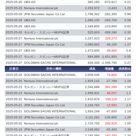
2025-05-30
UBS AG
395,183
-673,917
0.21
-
2025-05-29
Nomura International plc
2,253,972
-3,443
1.23
-
2025-05-29
JPM Securities Japan Co Ltd.
1,798,362
-282,300
0.98
-
2025-05-29
UBS AG
1,069,100
-280,700
0.58
-
2025-05-28
UBS AG
1,349,800
-123,800
0.82
-
2025-05-28
モルガン・スタンレーMUFG証券
525,603
-369,286
0.32
-
2025-05-27
Nomura International plc
2,257,415
328,273
1.38
2025-05-27
JPM Securities Japan Co Ltd.
2,080,662
-46,100
1.27
-
2025-05-27
UBS AG
1,473,600
69,400
0.9
2025-05-27
モルガン・スタンレーMUFG証券
894,889
-1,651,800
0.55
-
2025-05-27
GOLDMAN SACHS INTERNATIONAL
439,346
-1,569,700
0.27
-
計算日
空売り機関
残高
増減量
残高割合
増
2025-05-26
GOLDMAN SACHS INTERNATIONAL
2,009,046
74,800
1.23
2025-05-26
Nomura International plc
1,929,142
-27,789
1.18
-
2025-05-23
モルガン・スタンレーMUFG証券
2,546,689
361,095
1.56
2025-05-23
Nomura International plc
1,956,931
46,057
1.2
2025-05-22
Nomura International plc
1,910,874
190,119
1.17
2025-05-21
JPM Securities Japan Co Ltd.
2,126,762
15,500
1.3
2025-05-21
GOLDMAN SACHS INTERNATIONAL
1,934,246
-47,600
1.18
-
2025-05-20
JPM Securities Japan Co Ltd.
2,111,262
-136,800
1.29
-
2025-05-20
Nomura International plc
1,720,755
200,918
1.05
2025-05-19
JPM Securities Japan Co Ltd.
2,248,062
-62,400
1.38
-
2025-05-19
モルガン・スタンレーMUFG証券
2,185,594
163,200
1.34