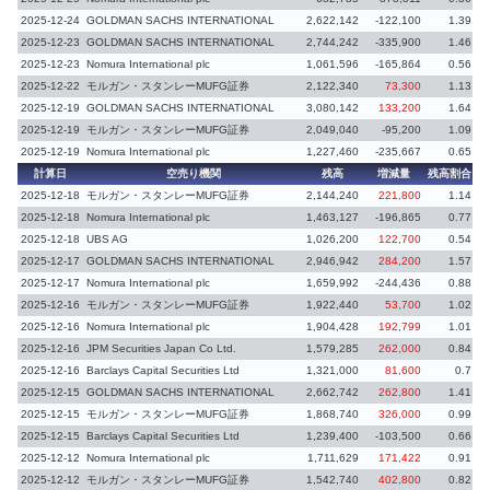
2025-12-24
GOLDMAN SACHS INTERNATIONAL
2,622,142
-122,100
1.39
-
2025-12-23
GOLDMAN SACHS INTERNATIONAL
2,744,242
-335,900
1.46
-
2025-12-23
Nomura International plc
1,061,596
-165,864
0.56
-
2025-12-22
モルガン・スタンレーMUFG証券
2,122,340
73,300
1.13
2025-12-19
GOLDMAN SACHS INTERNATIONAL
3,080,142
133,200
1.64
2025-12-19
モルガン・スタンレーMUFG証券
2,049,040
-95,200
1.09
-
2025-12-19
Nomura International plc
1,227,460
-235,667
0.65
-
計算日
空売り機関
残高
増減量
残高割合
増
2025-12-18
モルガン・スタンレーMUFG証券
2,144,240
221,800
1.14
2025-12-18
Nomura International plc
1,463,127
-196,865
0.77
2025-12-18
UBS AG
1,026,200
122,700
0.54
2025-12-17
GOLDMAN SACHS INTERNATIONAL
2,946,942
284,200
1.57
2025-12-17
Nomura International plc
1,659,992
-244,436
0.88
-
2025-12-16
モルガン・スタンレーMUFG証券
1,922,440
53,700
1.02
2025-12-16
Nomura International plc
1,904,428
192,799
1.01
2025-12-16
JPM Securities Japan Co Ltd.
1,579,285
262,000
0.84
2025-12-16
Barclays Capital Securities Ltd
1,321,000
81,600
0.7
2025-12-15
GOLDMAN SACHS INTERNATIONAL
2,662,742
262,800
1.41
2025-12-15
モルガン・スタンレーMUFG証券
1,868,740
326,000
0.99
2025-12-15
Barclays Capital Securities Ltd
1,239,400
-103,500
0.66
-
2025-12-12
Nomura International plc
1,711,629
171,422
0.91
2025-12-12
モルガン・スタンレーMUFG証券
1,542,740
402,800
0.82