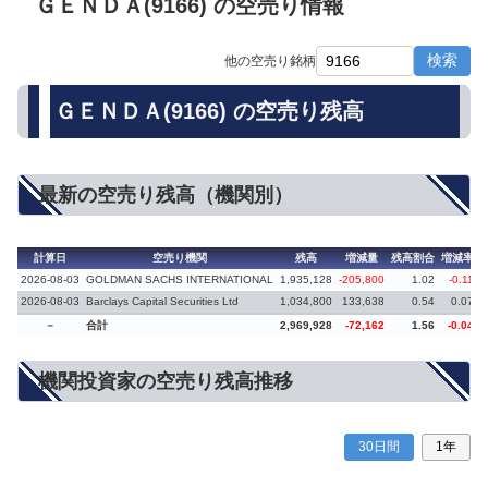
ＧＥＮＤＡ(9166) の空売り情報
検索
他の空売り銘柄
ＧＥＮＤＡ(9166) の空売り残高
最新の空売り残高（機関別）
計算日
空売り機関
残高
増減量
残高割合
増減率
2026-08-03
GOLDMAN SACHS INTERNATIONAL
1,935,128
-205,800
1.02
-0.11
2026-08-03
Barclays Capital Securities Ltd
1,034,800
133,638
0.54
0.07
－
合計
2,969,928
-72,162
1.56
-0.04
機関投資家の空売り残高推移
30日間
1年