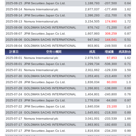
2025-08-15
JPM Securities Japan Co Ltd.
1,188,793
-207,500
0.64
-
2025-08-14
Nomura International plc
2,977,037
-177,468
1.62
2025-08-14
JPM Securities Japan Co Ltd.
1,396,293
-211,700
0.76
2025-08-13
Nomura International plc
3,154,505
174,990
1.72
2025-08-08
GOLDMAN SACHS INTERNATIONAL
876,742
-71,200
0.47
-
2025-08-07
JPM Securities Japan Co Ltd.
1,607,993
308,259
0.87
2025-08-06
GOLDMAN SACHS INTERNATIONAL
947,942
144,041
0.51
2025-08-04
GOLDMAN SACHS INTERNATIONAL
803,901
-249,500
0.43
-
計算日
空売り機関
残高
増減量
残高割合
増
2025-08-01
Nomura International plc
2,979,515
67,853
1.62
2025-08-01
JPM Securities Japan Co Ltd.
1,299,734
-536,300
0.71
-
2025-07-31
Nomura International plc
2,911,662
-129,339
1.59
-
2025-07-30
GOLDMAN SACHS INTERNATIONAL
1,053,401
-213,400
0.57
-
2025-07-28
JPM Securities Japan Co Ltd.
1,836,034
60,000
1.0
2025-07-28
GOLDMAN SACHS INTERNATIONAL
1,266,801
-138,000
0.69
-
2025-07-24
GOLDMAN SACHS INTERNATIONAL
1,404,801
-240,800
0.76
-
2025-07-23
JPM Securities Japan Co Ltd.
1,776,034
-64,000
0.97
-
2025-07-22
JPM Securities Japan Co Ltd.
1,840,034
23,100
1.0
2025-07-18
GOLDMAN SACHS INTERNATIONAL
1,645,601
-218,300
0.89
-
2025-07-17
Nomura International plc
3,041,001
-233,539
1.66
-
2025-07-17
GOLDMAN SACHS INTERNATIONAL
1,863,901
-192,600
1.01
2025-07-17
JPM Securities Japan Co Ltd.
1,816,934
-234,200
0.99
-