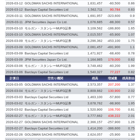
2026-03-12
GOLDMAN SACHS INTERNATIONAL
1,631,457
-60,500
0.86
-
2026-03-12
Barclays Capital Securities Ltd
1,562,711
90,784
0.83
2026-03-11
GOLDMAN SACHS INTERNATIONAL
1,691,957
-323,600
0.9
-
2026-03-11
JPM Securities Japan Co Ltd.
1,076,685
-88,300
0.57
-
2026-03-10
モルガン・スタンレーMUFG証券
3,109,562
-186,800
1.65
2026-03-10
GOLDMAN SACHS INTERNATIONAL
2,015,557
-65,900
1.07
-
2026-03-09
モルガン・スタンレーMUFG証券
3,296,362
-453,100
1.75
-
2026-03-09
GOLDMAN SACHS INTERNATIONAL
2,081,457
-491,900
1.1
-
2026-03-09
Barclays Capital Securities Ltd
1,471,927
-68,400
0.78
-
2026-03-09
JPM Securities Japan Co Ltd.
1,164,985
179,000
0.62
2026-03-06
モルガン・スタンレーMUFG証券
3,749,462
-60,200
1.99
-
2026-03-06
Barclays Capital Securities Ltd
1,540,327
77,227
0.82
計算日
空売り機関
残高
増減量
残高割合
増
2026-03-05
GOLDMAN SACHS INTERNATIONAL
2,573,357
207,200
1.37
2026-03-04
モルガン・スタンレーMUFG証券
3,809,662
130,900
2.02
2026-03-03
Barclays Capital Securities Ltd
1,463,100
-57,800
0.77
-
2026-03-02
モルガン・スタンレーMUFG証券
3,678,762
-98,900
1.95
-
2026-03-02
Barclays Capital Securities Ltd
1,520,900
106,700
0.81
2026-02-27
モルガン・スタンレーMUFG証券
3,777,662
438,222
2.01
2026-02-27
GOLDMAN SACHS INTERNATIONAL
2,366,157
-257,900
1.26
-
2026-02-27
Barclays Capital Securities Ltd
1,414,200
-386,600
0.75
2026-02-26
GOLDMAN SACHS INTERNATIONAL
2,624,057
-25,900
1.39
-