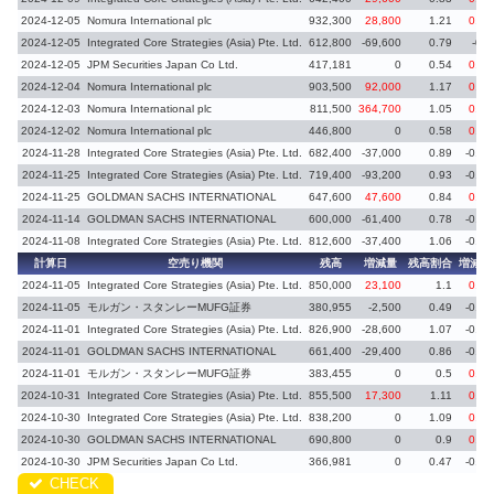
2024-12-05
Nomura International plc
932,300
28,800
1.21
0.04
2024-12-05
Integrated Core Strategies (Asia) Pte. Ltd.
612,800
-69,600
0.79
-0.1
2024-12-05
JPM Securities Japan Co Ltd.
417,181
0
0.54
0.14
2024-12-04
Nomura International plc
903,500
92,000
1.17
0.12
2024-12-03
Nomura International plc
811,500
364,700
1.05
0.47
2024-12-02
Nomura International plc
446,800
0
0.58
0.14
2024-11-28
Integrated Core Strategies (Asia) Pte. Ltd.
682,400
-37,000
0.89
-0.04
2024-11-25
Integrated Core Strategies (Asia) Pte. Ltd.
719,400
-93,200
0.93
-0.13
2024-11-25
GOLDMAN SACHS INTERNATIONAL
647,600
47,600
0.84
0.06
2024-11-14
GOLDMAN SACHS INTERNATIONAL
600,000
-61,400
0.78
-0.08
2024-11-08
Integrated Core Strategies (Asia) Pte. Ltd.
812,600
-37,400
1.06
-0.04
計算日
空売り機関
残高
増減量
残高割合
増減率
2024-11-05
Integrated Core Strategies (Asia) Pte. Ltd.
850,000
23,100
1.1
0.03
2024-11-05
モルガン・スタンレーMUFG証券
380,955
-2,500
0.49
-0.01
2024-11-01
Integrated Core Strategies (Asia) Pte. Ltd.
826,900
-28,600
1.07
-0.04
2024-11-01
GOLDMAN SACHS INTERNATIONAL
661,400
-29,400
0.86
-0.04
2024-11-01
モルガン・スタンレーMUFG証券
383,455
0
0.5
0.05
2024-10-31
Integrated Core Strategies (Asia) Pte. Ltd.
855,500
17,300
1.11
0.02
2024-10-30
Integrated Core Strategies (Asia) Pte. Ltd.
838,200
0
1.09
0.18
2024-10-30
GOLDMAN SACHS INTERNATIONAL
690,800
0
0.9
0.07
2024-10-30
JPM Securities Japan Co Ltd.
366,981
0
0.47
-0.07