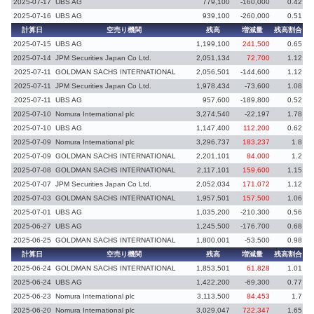
2025-07-17
UBS AG
779,100
-160,000
0.42
-
2025-07-16
UBS AG
939,100
-260,000
0.51
-
計算日
空売り機関
残高
増減量
残高割合
増
2025-07-15
UBS AG
1,199,100
241,500
0.65
2025-07-14
JPM Securities Japan Co Ltd.
2,051,134
72,700
1.12
2025-07-11
GOLDMAN SACHS INTERNATIONAL
2,056,501
-144,600
1.12
-
2025-07-11
JPM Securities Japan Co Ltd.
1,978,434
-73,600
1.08
-
2025-07-11
UBS AG
957,600
-189,800
0.52
2025-07-10
Nomura International plc
3,274,540
-22,197
1.78
-
2025-07-10
UBS AG
1,147,400
112,200
0.62
2025-07-09
Nomura International plc
3,296,737
183,237
1.8
2025-07-09
GOLDMAN SACHS INTERNATIONAL
2,201,101
84,000
1.2
2025-07-08
GOLDMAN SACHS INTERNATIONAL
2,117,101
159,600
1.15
2025-07-07
JPM Securities Japan Co Ltd.
2,052,034
171,072
1.12
2025-07-03
GOLDMAN SACHS INTERNATIONAL
1,957,501
157,500
1.06
2025-07-01
UBS AG
1,035,200
-210,300
0.56
-
2025-06-27
UBS AG
1,245,500
-176,700
0.68
-
2025-06-25
GOLDMAN SACHS INTERNATIONAL
1,800,001
-53,500
0.98
-
計算日
空売り機関
残高
増減量
残高割合
増
2025-06-24
GOLDMAN SACHS INTERNATIONAL
1,853,501
61,828
1.01
2025-06-24
UBS AG
1,422,200
-69,300
0.77
-
2025-06-23
Nomura International plc
3,113,500
84,453
1.7
2025-06-20
Nomura International plc
3,029,047
722,347
1.65