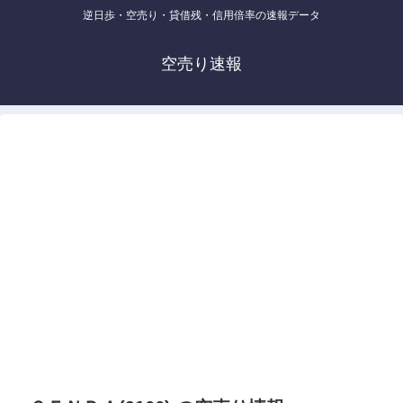
逆日歩・空売り・貸借残・信用倍率の速報データ
空売り速報