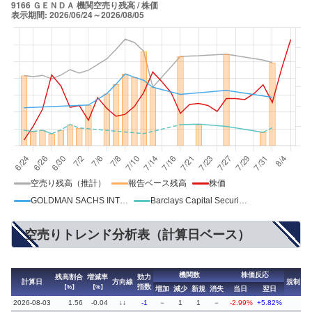
空売り残高（推計）
報告ベース残高
株価
GOLDMAN SACHS INTERNATIONAL
Barclays Capital Securities Ltd
空売りトレンド分析表（計算日ベース）
機関数
株価反応
残高割合
増減率
効力
計算日
方向線
規制
指数
【%】
【%】
増加
減少
新規
消失
当日
翌日
2026-08-03
1.56
-0.04
↓↓
-1
－
1
1
－
-2.99%
+5.82%