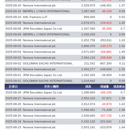
2025-09-10
Nomura International plc
2,529,970
-149,401
1.37
-
2025-09-10
MERRILL LYNCH INTERNATIONAL
1,087,300
48,100
0.59
2025-09-10
AHL Partners LLP
969,400
0
0.52
2025-09-09
Nomura International plc
2,679,371
226,612
1.45
2025-09-09
JPM Securities Japan Co Ltd.
1,297,593
35,300
0.7
2025-09-09
MERRILL LYNCH INTERNATIONAL
1,039,200
0
0.56
2025-09-08
Nomura International plc
2,452,759
-353,611
1.33
-
2025-09-05
Nomura International plc
2,806,370
135,273
1.52
2025-09-04
Nomura International plc
2,671,097
106,881
1.45
2025-09-03
Nomura International plc
2,564,216
259,939
1.39
2025-09-02
GOLDMAN SACHS INTERNATIONAL
211,542
-807,300
0.11
-
2025-09-01
Nomura International plc
2,304,277
-249,826
1.25
-
2025-09-01
JPM Securities Japan Co Ltd.
1,262,293
-26,600
0.68
-
2025-09-01
GOLDMAN SACHS INTERNATIONAL
1,018,842
0
0.55
計算日
空売り機関
残高
増減量
残高割合
増
2025-08-29
JPM Securities Japan Co Ltd.
1,288,893
100,100
0.7
2025-08-27
Nomura International plc
2,554,103
-57,971
1.38
-
2025-08-26
Nomura International plc
2,612,074
43,673
1.42
2025-08-25
Nomura International plc
2,568,401
-71,439
1.39
-
2025-08-20
Nomura International plc
2,639,840
207,720
1.43
2025-08-19
Nomura International plc
2,432,120
-221,041
1.32
-
2025-08-15
Nomura International plc
2,653,161
-323,876
1.44
-