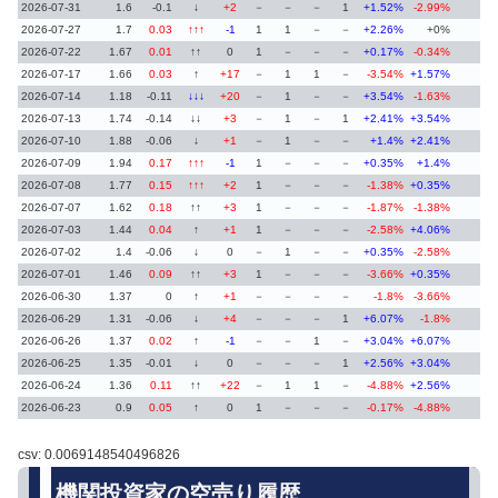
2026-07-31
1.6
-0.1
↓
+2
－
－
－
1
+1.52%
-2.99%
2026-07-27
1.7
0.03
↑↑↑
-1
1
1
－
－
+2.26%
+0%
2026-07-22
1.67
0.01
↑↑
0
1
－
－
－
+0.17%
-0.34%
2026-07-17
1.66
0.03
↑
+17
－
1
1
－
-3.54%
+1.57%
2026-07-14
1.18
-0.11
↓↓↓
+20
－
1
－
－
+3.54%
-1.63%
2026-07-13
1.74
-0.14
↓↓
+3
－
1
－
1
+2.41%
+3.54%
2026-07-10
1.88
-0.06
↓
+1
－
1
－
－
+1.4%
+2.41%
2026-07-09
1.94
0.17
↑↑↑
-1
1
－
－
－
+0.35%
+1.4%
2026-07-08
1.77
0.15
↑↑↑
+2
1
－
－
－
-1.38%
+0.35%
2026-07-07
1.62
0.18
↑↑
+3
1
－
－
－
-1.87%
-1.38%
2026-07-03
1.44
0.04
↑
+1
1
－
－
－
-2.58%
+4.06%
2026-07-02
1.4
-0.06
↓
0
－
1
－
－
+0.35%
-2.58%
2026-07-01
1.46
0.09
↑↑
+3
1
－
－
－
-3.66%
+0.35%
2026-06-30
1.37
0
↑
+1
－
－
－
－
-1.8%
-3.66%
2026-06-29
1.31
-0.06
↓
+4
－
－
－
1
+6.07%
-1.8%
2026-06-26
1.37
0.02
↑
-1
－
－
1
－
+3.04%
+6.07%
2026-06-25
1.35
-0.01
↓
0
－
－
－
1
+2.56%
+3.04%
2026-06-24
1.36
0.11
↑↑
+22
－
1
1
－
-4.88%
+2.56%
2026-06-23
0.9
0.05
↑
0
1
－
－
－
-0.17%
-4.88%
csv: 0.0069148540496826
機関投資家の空売り履歴