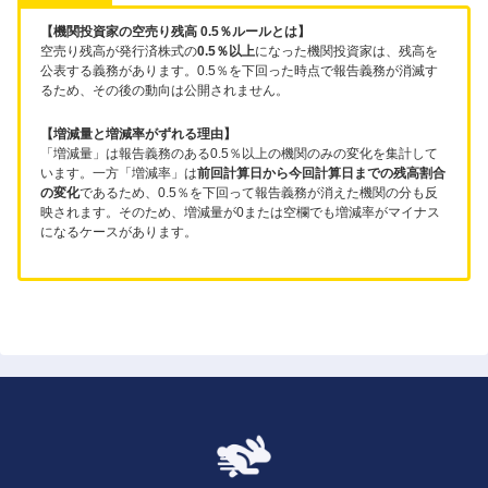
【機関投資家の空売り残高 0.5％ルールとは】
空売り残高が発行済株式の
0.5％以上
になった機関投資家は、残高を
公表する義務があります。0.5％を下回った時点で報告義務が消滅す
るため、その後の動向は公開されません。
【増減量と増減率がずれる理由】
「増減量」は報告義務のある0.5％以上の機関のみの変化を集計して
います。一方「増減率」は
前回計算日から今回計算日までの残高割合
の変化
であるため、0.5％を下回って報告義務が消えた機関の分も反
映されます。そのため、増減量が0または空欄でも増減率がマイナス
になるケースがあります。