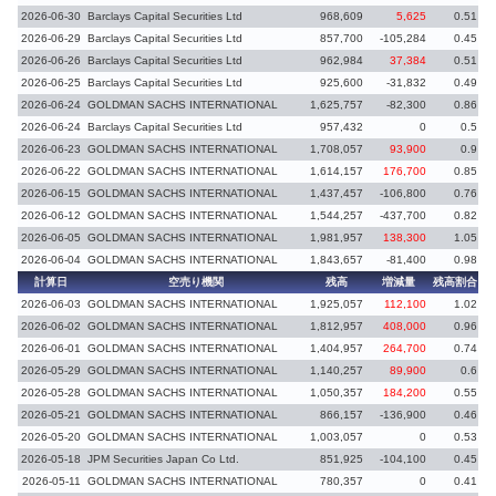
2026-06-30
Barclays Capital Securities Ltd
968,609
5,625
0.51
2026-06-29
Barclays Capital Securities Ltd
857,700
-105,284
0.45
-
2026-06-26
Barclays Capital Securities Ltd
962,984
37,384
0.51
2026-06-25
Barclays Capital Securities Ltd
925,600
-31,832
0.49
-
2026-06-24
GOLDMAN SACHS INTERNATIONAL
1,625,757
-82,300
0.86
-
2026-06-24
Barclays Capital Securities Ltd
957,432
0
0.5
2026-06-23
GOLDMAN SACHS INTERNATIONAL
1,708,057
93,900
0.9
2026-06-22
GOLDMAN SACHS INTERNATIONAL
1,614,157
176,700
0.85
2026-06-15
GOLDMAN SACHS INTERNATIONAL
1,437,457
-106,800
0.76
-
2026-06-12
GOLDMAN SACHS INTERNATIONAL
1,544,257
-437,700
0.82
-
2026-06-05
GOLDMAN SACHS INTERNATIONAL
1,981,957
138,300
1.05
2026-06-04
GOLDMAN SACHS INTERNATIONAL
1,843,657
-81,400
0.98
-
計算日
空売り機関
残高
増減量
残高割合
増
2026-06-03
GOLDMAN SACHS INTERNATIONAL
1,925,057
112,100
1.02
2026-06-02
GOLDMAN SACHS INTERNATIONAL
1,812,957
408,000
0.96
2026-06-01
GOLDMAN SACHS INTERNATIONAL
1,404,957
264,700
0.74
2026-05-29
GOLDMAN SACHS INTERNATIONAL
1,140,257
89,900
0.6
2026-05-28
GOLDMAN SACHS INTERNATIONAL
1,050,357
184,200
0.55
2026-05-21
GOLDMAN SACHS INTERNATIONAL
866,157
-136,900
0.46
-
2026-05-20
GOLDMAN SACHS INTERNATIONAL
1,003,057
0
0.53
2026-05-18
JPM Securities Japan Co Ltd.
851,925
-104,100
0.45
-
2026-05-11
GOLDMAN SACHS INTERNATIONAL
780,357
0
0.41
-