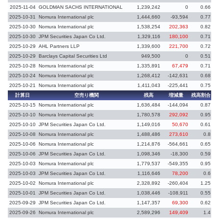
2025-11-04
GOLDMAN SACHS INTERNATIONAL
1,239,242
0
0.66
2025-10-31
Nomura International plc
1,444,660
-93,594
0.77
-
2025-10-30
Nomura International plc
1,538,254
202,363
0.82
2025-10-30
JPM Securities Japan Co Ltd.
1,329,116
180,100
0.71
2025-10-29
AHL Partners LLP
1,339,600
221,700
0.72
2025-10-29
Barclays Capital Securities Ltd
949,500
0
0.51
2025-10-28
Nomura International plc
1,335,891
67,479
0.71
2025-10-24
Nomura International plc
1,268,412
-142,631
0.68
-
2025-10-21
Nomura International plc
1,411,043
-225,441
0.75
-
計算日
空売り機関
残高
増減量
残高割合
増
2025-10-15
Nomura International plc
1,636,484
-144,094
0.87
-
2025-10-10
Nomura International plc
1,780,578
292,092
0.95
2025-10-10
JPM Securities Japan Co Ltd.
1,149,016
50,670
0.61
2025-10-08
Nomura International plc
1,488,486
273,610
0.8
2025-10-06
Nomura International plc
1,214,876
-564,661
0.65
2025-10-06
JPM Securities Japan Co Ltd.
1,098,346
-18,300
0.59
-
2025-10-03
Nomura International plc
1,779,537
-549,355
0.95
2025-10-03
JPM Securities Japan Co Ltd.
1,116,646
78,200
0.6
2025-10-02
Nomura International plc
2,328,892
-260,404
1.25
-
2025-10-01
JPM Securities Japan Co Ltd.
1,038,446
-108,911
0.55
-
2025-09-29
JPM Securities Japan Co Ltd.
1,147,357
69,300
0.62
2025-09-26
Nomura International plc
2,589,296
149,409
1.4