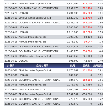
2025-06-20
JPM Securities Japan Co Ltd.
1,880,962
258,600
1.02
2025-06-20
GOLDMAN SACHS INTERNATIONAL
1,791,673
202,900
0.98
2025-06-20
UBS AG
1,491,500
105,300
0.81
2025-06-19
JPM Securities Japan Co Ltd.
1,622,362
172,700
0.88
2025-06-19
GOLDMAN SACHS INTERNATIONAL
1,588,773
148,900
0.86
2025-06-19
UBS AG
1,386,200
367,400
0.75
2025-06-18
UBS AG
1,018,800
122,200
0.55
2025-06-17
Nomura International plc
2,306,700
-68,430
1.26
-
2025-06-16
Nomura International plc
2,375,130
99,047
1.3
2025-06-16
GOLDMAN SACHS INTERNATIONAL
1,439,873
-25,400
0.78
-
2025-06-12
GOLDMAN SACHS INTERNATIONAL
1,465,273
530,300
0.8
2025-06-12
JPM Securities Japan Co Ltd.
1,449,662
-221,100
0.79
-
2025-06-12
UBS AG
896,600
-42,400
0.49
-
計算日
空売り機関
残高
増減量
残高割合
増
2025-06-11
JPM Securities Japan Co Ltd.
1,670,762
131,200
0.91
2025-06-11
UBS AG
939,000
0
0.51
2025-06-06
GOLDMAN SACHS INTERNATIONAL
934,973
162,100
0.51
2025-06-05
Nomura International plc
2,276,083
-124,480
1.24
-
2025-06-04
Nomura International plc
2,400,563
146,591
1.31
2025-06-03
JPM Securities Japan Co Ltd.
1,539,562
-258,800
0.84
-
2025-06-03
GOLDMAN SACHS INTERNATIONAL
772,873
-165,800
0.42
-
2025-06-02
GOLDMAN SACHS INTERNATIONAL
938,673
0
0.51