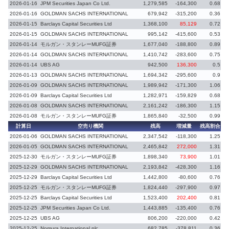
2026-01-16
JPM Securities Japan Co Ltd.
1,279,585
-164,300
0.68
-
2026-01-16
GOLDMAN SACHS INTERNATIONAL
679,942
-315,200
0.36
-
2026-01-15
Barclays Capital Securities Ltd
1,368,100
85,129
0.72
2026-01-15
GOLDMAN SACHS INTERNATIONAL
995,142
-415,600
0.53
-
2026-01-14
モルガン・スタンレーMUFG証券
1,677,040
-188,800
0.89
2026-01-14
GOLDMAN SACHS INTERNATIONAL
1,410,742
-283,600
0.75
-
2026-01-14
UBS AG
942,500
136,300
0.5
2026-01-13
GOLDMAN SACHS INTERNATIONAL
1,694,342
-295,600
0.9
-
2026-01-09
GOLDMAN SACHS INTERNATIONAL
1,989,942
-171,300
1.06
-
2026-01-09
Barclays Capital Securities Ltd
1,282,971
-159,829
0.68
-
2026-01-08
GOLDMAN SACHS INTERNATIONAL
2,161,242
-186,300
1.15
2026-01-08
モルガン・スタンレーMUFG証券
1,865,840
-32,500
0.99
-
計算日
空売り機関
残高
増減量
残高割合
増
2026-01-06
GOLDMAN SACHS INTERNATIONAL
2,347,542
-118,300
1.25
-
2026-01-05
GOLDMAN SACHS INTERNATIONAL
2,465,842
272,000
1.31
2025-12-30
モルガン・スタンレーMUFG証券
1,898,340
73,900
1.01
2025-12-29
GOLDMAN SACHS INTERNATIONAL
2,193,842
-428,300
1.16
-
2025-12-29
Barclays Capital Securities Ltd
1,442,800
-80,600
0.76
-
2025-12-25
モルガン・スタンレーMUFG証券
1,824,440
-297,900
0.97
-
2025-12-25
Barclays Capital Securities Ltd
1,523,400
202,400
0.81
2025-12-25
JPM Securities Japan Co Ltd.
1,443,885
-135,400
0.76
-
2025-12-25
UBS AG
806,200
-220,000
0.42
-
2025-12-25
Nomura International plc
682,785
-378,811
0.36