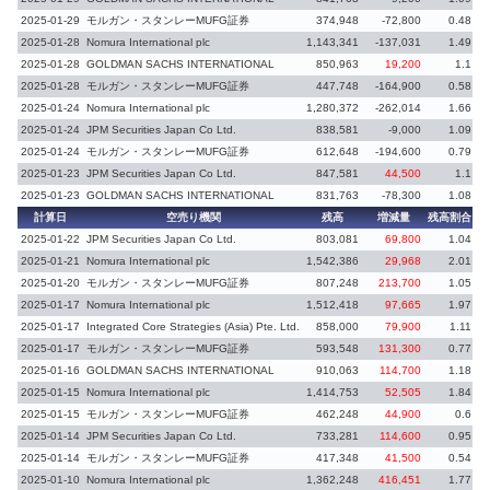
2025-01-29
モルガン・スタンレーMUFG証券
374,948
-72,800
0.48
2025-01-28
Nomura International plc
1,143,341
-137,031
1.49
-
2025-01-28
GOLDMAN SACHS INTERNATIONAL
850,963
19,200
1.1
2025-01-28
モルガン・スタンレーMUFG証券
447,748
-164,900
0.58
-
2025-01-24
Nomura International plc
1,280,372
-262,014
1.66
-
2025-01-24
JPM Securities Japan Co Ltd.
838,581
-9,000
1.09
-
2025-01-24
モルガン・スタンレーMUFG証券
612,648
-194,600
0.79
-
2025-01-23
JPM Securities Japan Co Ltd.
847,581
44,500
1.1
2025-01-23
GOLDMAN SACHS INTERNATIONAL
831,763
-78,300
1.08
計算日
空売り機関
残高
増減量
残高割合
増
2025-01-22
JPM Securities Japan Co Ltd.
803,081
69,800
1.04
2025-01-21
Nomura International plc
1,542,386
29,968
2.01
2025-01-20
モルガン・スタンレーMUFG証券
807,248
213,700
1.05
2025-01-17
Nomura International plc
1,512,418
97,665
1.97
2025-01-17
Integrated Core Strategies (Asia) Pte. Ltd.
858,000
79,900
1.11
2025-01-17
モルガン・スタンレーMUFG証券
593,548
131,300
0.77
2025-01-16
GOLDMAN SACHS INTERNATIONAL
910,063
114,700
1.18
2025-01-15
Nomura International plc
1,414,753
52,505
1.84
2025-01-15
モルガン・スタンレーMUFG証券
462,248
44,900
0.6
2025-01-14
JPM Securities Japan Co Ltd.
733,281
114,600
0.95
2025-01-14
モルガン・スタンレーMUFG証券
417,348
41,500
0.54
2025-01-10
Nomura International plc
1,362,248
416,451
1.77