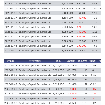
2025-12-23
Barclays Capital Securities Ltd
4,425,309
-529,900
0.97
-0.1
2025-12-17
Barclays Capital Securities Ltd
4,955,209
-505,300
1.08
-0.1
2025-11-28
Barclays Capital Securities Ltd
5,460,509
-44,400
1.19
-0.0
2025-11-27
Barclays Capital Securities Ltd
5,504,909
57,480
1.2
0.0
2025-11-21
Barclays Capital Securities Ltd
5,447,429
-182,716
1.19
-0.0
2025-11-18
Barclays Capital Securities Ltd
5,630,145
571,916
1.23
0.1
2025-11-11
Barclays Capital Securities Ltd
5,058,229
752,200
1.11
0.1
2025-11-10
Barclays Capital Securities Ltd
4,306,029
681,200
0.94
0.1
2025-11-06
Barclays Capital Securities Ltd
3,624,829
-23,200
0.79
-0.0
2025-11-05
Barclays Capital Securities Ltd
3,648,029
107,200
0.8
0.0
2025-10-30
Barclays Capital Securities Ltd
3,540,829
-1,378,326
0.77
-0.
計算日
空売り機関
残高
増減量
残高割合
増減率
備考
2025-10-23
Barclays Capital Securities Ltd
4,919,155
-402,500
1.07
-0.09
2025-10-22
Barclays Capital Securities Ltd
5,321,655
-461,700
1.16
-0.1
2025-10-20
Barclays Capital Securities Ltd
5,783,355
-498,800
1.26
-0.11
2025-10-07
Barclays Capital Securities Ltd
6,282,155
-537,000
1.37
-0.12
2025-10-02
Barclays Capital Securities Ltd
6,819,155
-102,600
1.49
-0.02
2025-09-30
Barclays Capital Securities Ltd
6,921,755
39,300
1.51
0.05
2025-09-29
Barclays Capital Securities Ltd
6,882,455
736,600
1.46
0.16
2025-09-24
Barclays Capital Securities Ltd
6,145,855
32,559
1.3
0.01
2025-09-22
Barclays Capital Securities Ltd
6,113,296
-75,500
1.29
-0.02