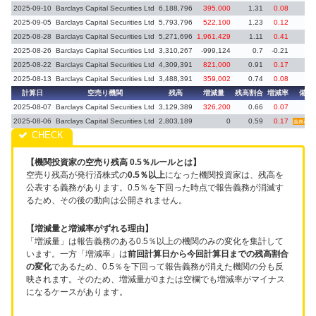
2025-09-10
Barclays Capital Securities Ltd
6,188,796
395,000
1.31
0.08
2025-09-05
Barclays Capital Securities Ltd
5,793,796
522,100
1.23
0.12
2025-08-28
Barclays Capital Securities Ltd
5,271,696
1,961,429
1.11
0.41
2025-08-26
Barclays Capital Securities Ltd
3,310,267
-999,124
0.7
-0.21
2025-08-22
Barclays Capital Securities Ltd
4,309,391
821,000
0.91
0.17
2025-08-13
Barclays Capital Securities Ltd
3,488,391
359,002
0.74
0.08
計算日
空売り機関
残高
増減量
残高割合
増減率
備考
2025-08-07
Barclays Capital Securities Ltd
3,129,389
326,200
0.66
0.07
2025-08-06
Barclays Capital Securities Ltd
2,803,189
0
0.59
0.17
義務再発
【機関投資家の空売り残高 0.5％ルールとは】
空売り残高が発行済株式の
0.5％以上
になった機関投資家は、残高を
公表する義務があります。0.5％を下回った時点で報告義務が消滅す
るため、その後の動向は公開されません。
【増減量と増減率がずれる理由】
「増減量」は報告義務のある0.5％以上の機関のみの変化を集計して
います。一方「増減率」は
前回計算日から今回計算日までの残高割合
の変化
であるため、0.5％を下回って報告義務が消えた機関の分も反
映されます。そのため、増減量が0または空欄でも増減率がマイナス
になるケースがあります。