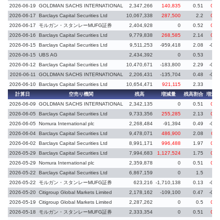
2026-06-19
GOLDMAN SACHS INTERNATIONAL
2,347,266
140,835
0.51
0.0
2026-06-17
Barclays Capital Securities Ltd
10,067,338
287,500
2.2
0.0
2026-06-17
モルガン・スタンレーMUFG証券
2,404,928
0
0.52
0.0
2026-06-16
Barclays Capital Securities Ltd
9,779,838
268,585
2.14
0.0
2026-06-15
Barclays Capital Securities Ltd
9,511,253
-959,418
2.08
-0.2
2026-06-15
UBS AG
2,434,392
0
0.53
0.
2026-06-12
Barclays Capital Securities Ltd
10,470,671
-183,800
2.29
-0.0
2026-06-11
GOLDMAN SACHS INTERNATIONAL
2,206,431
-135,704
0.48
-0.0
2026-06-10
Barclays Capital Securities Ltd
10,654,471
921,115
2.33
0.
計算日
空売り機関
残高
増減量
残高割合
増減
2026-06-09
GOLDMAN SACHS INTERNATIONAL
2,342,135
0
0.51
0.1
2026-06-05
Barclays Capital Securities Ltd
9,733,356
255,285
2.13
0.0
2026-06-05
Nomura International plc
2,268,484
-91,394
0.49
-0.0
2026-06-04
Barclays Capital Securities Ltd
9,478,071
486,900
2.08
0.1
2026-06-02
Barclays Capital Securities Ltd
8,991,171
996,488
1.97
0.2
2026-05-29
Barclays Capital Securities Ltd
7,994,683
1,127,524
1.75
0.2
2026-05-29
Nomura International plc
2,359,878
0
0.51
0.0
2026-05-22
Barclays Capital Securities Ltd
6,867,159
0
1.5
1.
2026-05-22
モルガン・スタンレーMUFG証券
623,216
-1,710,138
0.13
-0.3
2026-05-20
Citigroup Global Markets Limited
2,178,162
-109,100
0.47
-0.0
2026-05-19
Citigroup Global Markets Limited
2,287,262
0
0.5
0.0
2026-05-18
モルガン・スタンレーMUFG証券
2,333,354
0
0.51
0.0