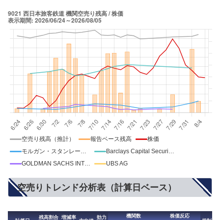
空売り残高（推計）
報告ベース残高
株価
モルガン・スタンレーMUFG証券
Barclays Capital Securities Ltd
GOLDMAN SACHS INTERNATIONAL
UBS AG
空売りトレンド分析表（計算日ベース）
機関数
株価反応
残高割合
増減率
効力