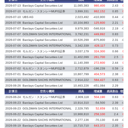
2026-07-13
Barclays Capital Securities Ltd
11,085,383
980,400
2.43
0.2
2026-07-10
モルガン・スタンレーMUFG証券
3,899,331
862,152
0.85
0.1
2026-07-10
UBS AG
2,023,492
-410,900
0.44
-0.0
2026-07-08
Barclays Capital Securities Ltd
10,104,983
125,600
2.21
0.0
2026-07-07
Barclays Capital Securities Ltd
9,979,383
-546,916
2.19
-0.1
2026-07-07
GOLDMAN SACHS INTERNATIONAL
3,792,231
449,892
0.83
0.
2026-07-06
Barclays Capital Securities Ltd
10,526,299
-875,800
2.31
-0.1
2026-07-06
GOLDMAN SACHS INTERNATIONAL
3,342,339
428,117
0.73
0.
2026-07-06
モルガン・スタンレーMUFG証券
3,037,179
324,300
0.66
0.0
2026-07-03
Barclays Capital Securities Ltd
11,402,099
261,700
2.5
0.0
2026-07-02
Barclays Capital Securities Ltd
11,140,399
272,600
2.44
0.0
2026-07-02
モルガン・スタンレーMUFG証券
2,712,879
-196,239
0.59
-0.0
2026-07-01
Barclays Capital Securities Ltd
10,867,799
404,573
2.38
0.0
2026-06-30
GOLDMAN SACHS INTERNATIONAL
2,914,222
584,427
0.63
0.1
2026-06-26
Barclays Capital Securities Ltd
10,463,226
-451,084
2.29
-0.
計算日
空売り機関
残高
増減量
残高割合
増減
2026-06-24
モルガン・スタンレーMUFG証券
2,909,118
504,190
0.63
0.1
2026-06-23
Barclays Capital Securities Ltd
10,914,310
-54,500
2.39
-0.0
2026-06-23
GOLDMAN SACHS INTERNATIONAL
2,329,795
52,659
0.51
0.0
2026-06-22
Barclays Capital Securities Ltd
10,968,810
258,100
2.4
0.0
2026-06-22
GOLDMAN SACHS INTERNATIONAL
2,277,136
-70,130
0.49
-0.0
2026-06-19
Barclays Capital Securities Ltd
10,710,710
643,372
2.35
0.1