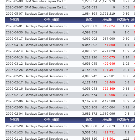
2026-05-08
JPM Securities Japan Co Ltd.
1,275,054
-1,175,979
0.27
-0.2
2026-05-07
JPM Securities Japan Co Ltd.
2,451,033
0
0.53
0.3
2026-05-07
Barclays Capital Securities Ltd
1,684,364
-3,751,219
0.36
-0.8
計算日
空売り機関
残高
増減量
残高割合
増減
2026-05-01
Barclays Capital Securities Ltd
5,435,583
842,624
1.19
0.1
2026-04-30
Barclays Capital Securities Ltd
4,592,959
0
1.0
0.0
2026-04-17
Barclays Capital Securities Ltd
4,067,992
-987,900
0.89
-0.2
2026-04-16
Barclays Capital Securities Ltd
5,055,892
57,800
1.1
0.0
2026-04-14
Barclays Capital Securities Ltd
4,998,092
-221,028
1.09
-0.0
2026-04-10
Barclays Capital Securities Ltd
5,219,120
566,075
1.14
0.1
2026-03-12
Barclays Capital Securities Ltd
4,653,045
496,646
1.02
0.1
2026-02-26
Barclays Capital Securities Ltd
4,156,399
107,457
0.91
0.0
2026-02-25
Barclays Capital Securities Ltd
4,048,942
-72,501
0.88
-0.0
2026-02-17
Barclays Capital Securities Ltd
4,121,443
68,400
0.9
0.0
2026-02-16
Barclays Capital Securities Ltd
4,053,043
772,369
0.88
0.1
2026-02-12
Barclays Capital Securities Ltd
3,280,674
112,906
0.72
0.0
2026-02-06
Barclays Capital Securities Ltd
3,167,768
-147,500
0.69
-0.0
2026-02-05
Barclays Capital Securities Ltd
3,315,268
-366,604
0.72
-0.0
2026-02-04
Barclays Capital Securities Ltd
3,681,872
-1,686,996
0.8
-0.3
計算日
空売り機関
残高
増減量
残高割合
増減
2026-01-29
Barclays Capital Securities Ltd
5,368,868
-132,673
1.17
-0.0
2026-01-23
Barclays Capital Securities Ltd
5,501,541
432,731
1.2
0.0
2026-01-13
Barclays Capital Securities Ltd
5,068,810
643,501
1.11
0.1