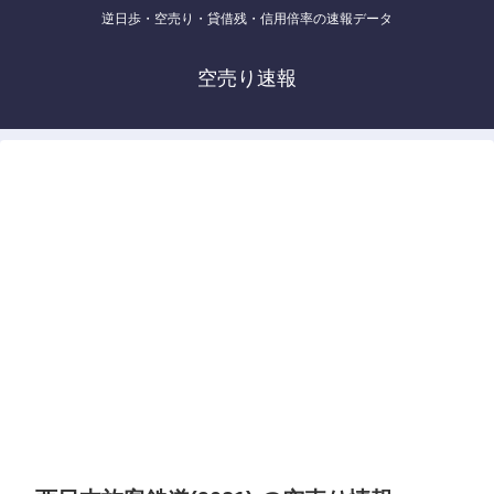
逆日歩・空売り・貸借残・信用倍率の速報データ
空売り速報