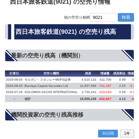
西日本旅客鉄道(9021) の空売り情報
検索
他の空売り銘柄
西日本旅客鉄道(9021) の空売り残高
最新の空売り残高（機関別）
計算日
空売り機関
残高
増減量
残高割合
増減率
2026-08-04
モルガン・スタンレーMUFG証券
4,510,131
411,700
0.99
0.1
2026-08-03
Barclays Capital Securities Ltd
11,657,696
-741,187
2.55
-0.17
2026-07-29
GOLDMAN SACHS INTERNATIONAL
2,730,441
-103,140
0.59
-0.03
－
合計
18,898,268
-432,627
4.13
-0.1
機関投資家の空売り残高推移
30日間
1年