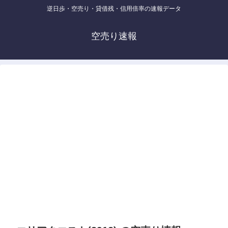
逆日歩・空売り・貸借残・信用倍率の速報データ
空売り速報