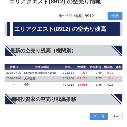
エリアクエスト(8912) の空売り情報
検索
他の空売り銘柄
エリアクエスト(8912) の空売り残高
最新の空売り残高（機関別）
計算日
空売り機関
残高
増減量
残高割合
増減率
備考
2026-07-30
Nomura International plc
102,614
-383
0.59
-0.01
2026-07-06
大和証券
305,100
-17,200
1.77
-0.1
－
合計
407,714
-17,583
2.36
-0.11
機関投資家の空売り残高推移
30日間
1年