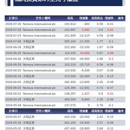
計算日
空売り機関
残高
増減量
残高割合
増減率
備考
2026-07-30
Nomura International plc
102,614
-383
0.59
-0.01
2
2026-07-28
Nomura International plc
102,997
1,092
0.6
0.01
2
2026-07-15
Nomura International plc
101,905
-14,315
0.59
-0.08
2
2026-07-06
大和証券
305,100
-17,200
1.77
-0.1
2
2026-06-29
大和証券
322,300
-15,200
1.87
-0.09
2
2026-06-29
Nomura International plc
116,220
14,000
0.67
0.08
2
2026-06-26
大和証券
337,500
-34,500
1.96
-0.2
2
2026-06-26
Nomura International plc
102,220
-13,710
0.59
-0.08
2
2026-06-25
Nomura International plc
115,930
-9,436
0.67
-0.06
2
2026-06-19
大和証券
372,000
-20,400
2.16
-0.12
2
2026-06-05
大和証券
392,400
-13,800
2.28
-0.08
2
2026-06-02
Nomura International plc
125,366
-12,931
0.73
-0.07
2
2026-06-01
Nomura International plc
138,297
1,227
0.8
0.01
2
2026-05-29
大和証券
406,200
-9,900
2.36
-0.06
2
2026-05-29
Nomura International plc
137,070
0
0.79
-0.1
2
計算日
空売り機関
残高
増減量
残高割合
増減率
備考
2026-05-27
大和証券
416,100
-25,000
2.42
-0.15
2
2026-05-26
大和証券
441,100
-16,300
2.57
-0.09
2
2026-05-20
大和証券
457,400
-18,800
2.66
-0.11
2