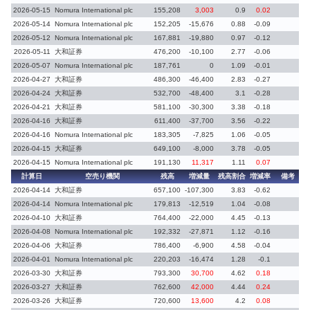
2026-05-15
Nomura International plc
155,208
3,003
0.9
0.02
2
2026-05-14
Nomura International plc
152,205
-15,676
0.88
-0.09
2
2026-05-12
Nomura International plc
167,881
-19,880
0.97
-0.12
2
2026-05-11
大和証券
476,200
-10,100
2.77
-0.06
2
2026-05-07
Nomura International plc
187,761
0
1.09
-0.01
2
2026-04-27
大和証券
486,300
-46,400
2.83
-0.27
2
2026-04-24
大和証券
532,700
-48,400
3.1
-0.28
2
2026-04-21
大和証券
581,100
-30,300
3.38
-0.18
2
2026-04-16
大和証券
611,400
-37,700
3.56
-0.22
2
2026-04-16
Nomura International plc
183,305
-7,825
1.06
-0.05
2
2026-04-15
大和証券
649,100
-8,000
3.78
-0.05
2
2026-04-15
Nomura International plc
191,130
11,317
1.11
0.07
2
計算日
空売り機関
残高
増減量
残高割合
増減率
備考
2026-04-14
大和証券
657,100
-107,300
3.83
-0.62
2
2026-04-14
Nomura International plc
179,813
-12,519
1.04
-0.08
2
2026-04-10
大和証券
764,400
-22,000
4.45
-0.13
2
2026-04-08
Nomura International plc
192,332
-27,871
1.12
-0.16
2
2026-04-06
大和証券
786,400
-6,900
4.58
-0.04
2
2026-04-01
Nomura International plc
220,203
-16,474
1.28
-0.1
2
2026-03-30
大和証券
793,300
30,700
4.62
0.18
2
2026-03-27
大和証券
762,600
42,000
4.44
0.24
2
2026-03-26
大和証券
720,600
13,600
4.2
0.08
2