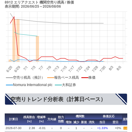
空売り残高（推計）
報告ベース残高
株価
Nomura International plc
大和証券
空売りトレンド分析表（計算日ベース）
機関数
株価反応
残高割合
増減率
効力
計算日
方向線
規制
指数
【%】
【%】
増加
減少
新規
消失
当日
翌日
2026-07-30
2.36
-0.01
↓
0
－
1
－
－
+1.33%
+0%
注意