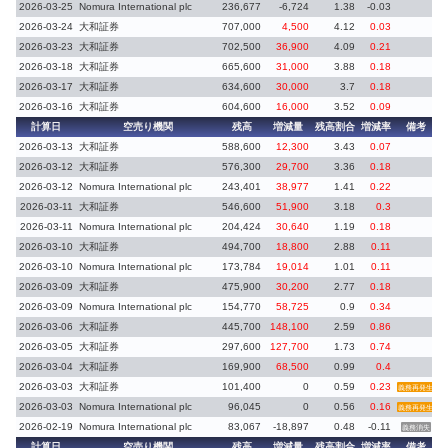
2026-03-25
Nomura International plc
236,677
-6,724
1.38
-0.03
2
2026-03-24
大和証券
707,000
4,500
4.12
0.03
2
2026-03-23
大和証券
702,500
36,900
4.09
0.21
2
2026-03-18
大和証券
665,600
31,000
3.88
0.18
2
2026-03-17
大和証券
634,600
30,000
3.7
0.18
2
2026-03-16
大和証券
604,600
16,000
3.52
0.09
2
計算日
空売り機関
残高
増減量
残高割合
増減率
備考
2026-03-13
大和証券
588,600
12,300
3.43
0.07
2
2026-03-12
大和証券
576,300
29,700
3.36
0.18
2
2026-03-12
Nomura International plc
243,401
38,977
1.41
0.22
2
2026-03-11
大和証券
546,600
51,900
3.18
0.3
2
2026-03-11
Nomura International plc
204,424
30,640
1.19
0.18
2
2026-03-10
大和証券
494,700
18,800
2.88
0.11
2
2026-03-10
Nomura International plc
173,784
19,014
1.01
0.11
2
2026-03-09
大和証券
475,900
30,200
2.77
0.18
2
2026-03-09
Nomura International plc
154,770
58,725
0.9
0.34
2
2026-03-06
大和証券
445,700
148,100
2.59
0.86
2
2026-03-05
大和証券
297,600
127,700
1.73
0.74
2
2026-03-04
大和証券
169,900
68,500
0.99
0.4
2
2026-03-03
大和証券
101,400
0
0.59
0.23
2
義務再発生
2026-03-03
Nomura International plc
96,045
0
0.56
0.16
2
義務再発生
2026-02-19
Nomura International plc
83,067
-18,897
0.48
-0.11
2
義務消失
計算日
空売り機関
残高
増減量
残高割合
増減率
備考