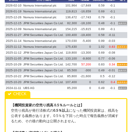
2026-02-10
Nomura International plc
101,964
-17,849
0.59
-0.1
2
2026-01-19
Nomura International plc
119,813
-16,659
0.69
-0.1
2
2025-12-26
Nomura International plc
136,472
-17,743
0.79
-0.1
2
2025-12-15
JPM Securities Japan Co Ltd.
82,300
-18,100
0.48
-0.1
2
義務消失
2025-12-09
Nomura International plc
154,215
-15,815
0.89
-0.1
2
2025-11-27
JPM Securities Japan Co Ltd.
100,400
-19,400
0.58
-0.11
2
2025-11-14
Nomura International plc
170,030
-5,400
0.99
-0.03
2
2025-11-12
Nomura International plc
175,430
0
1.02
0.83
2
義務再発生
2025-11-12
JPM Securities Japan Co Ltd.
119,800
-13,300
0.69
-0.08
2
2025-11-05
JPM Securities Japan Co Ltd.
133,100
-9,600
0.77
-0.06
2
2025-10-29
JPM Securities Japan Co Ltd.
142,700
57,200
0.83
0.34
2
義務再発生
2025-10-23
JPM Securities Japan Co Ltd.
85,500
-300
0.49
-0.01
2
義務消失
2025-10-22
JPM Securities Japan Co Ltd.
85,800
-21,600
0.5
-0.12
2
2025-10-20
JPM Securities Japan Co Ltd.
107,400
0
0.62
0.4
2
義務再発生
2024-11-11
UBS AG
85,200
0
0.49
-0.1
2
義務消失
【機関投資家の空売り残高 0.5％ルールとは】
空売り残高が発行済株式の
0.5％以上
になった機関投資家は、残高を
公表する義務があります。0.5％を下回った時点で報告義務が消滅す
るため、その後の動向は公開されません。