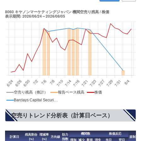
空売り残高（推計）
報告ベース残高
株価
Barclays Capital Securities Ltd
空売りトレンド分析表（計算日ベース）
機関数
株価反応
残高割合
増減率
効力
計算日
方向線
規制
指数
【%】
【%】
増加
減少
新規
消失
当日
翌日