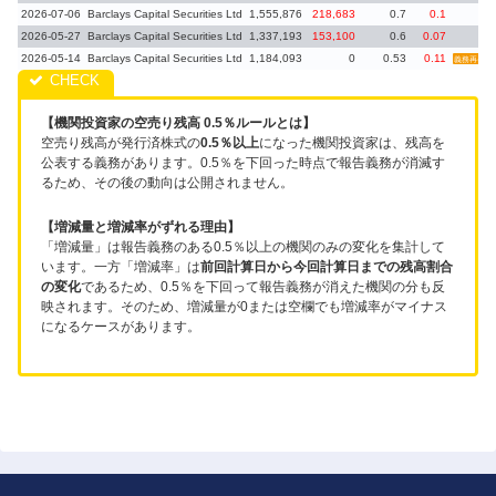
2026-07-06
Barclays Capital Securities Ltd
1,555,876
218,683
0.7
0.1
2026-05-27
Barclays Capital Securities Ltd
1,337,193
153,100
0.6
0.07
2026-05-14
Barclays Capital Securities Ltd
1,184,093
0
0.53
0.11
義務再発生
【機関投資家の空売り残高 0.5％ルールとは】
空売り残高が発行済株式の
0.5％以上
になった機関投資家は、残高を
公表する義務があります。0.5％を下回った時点で報告義務が消滅す
るため、その後の動向は公開されません。
【増減量と増減率がずれる理由】
「増減量」は報告義務のある0.5％以上の機関のみの変化を集計して
います。一方「増減率」は
前回計算日から今回計算日までの残高割合
の変化
であるため、0.5％を下回って報告義務が消えた機関の分も反
映されます。そのため、増減量が0または空欄でも増減率がマイナス
になるケースがあります。