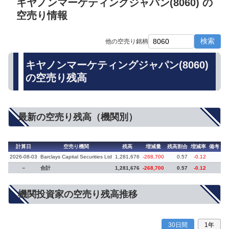
キヤノンマーケティングジャパン(8060) の
空売り情報
検索
他の空売り銘柄
キヤノンマーケティングジャパン(8060)
の空売り残高
最新の空売り残高（機関別）
計算日
空売り機関
残高
増減量
残高割合
増減率
備考
2026-08-03
Barclays Capital Securities Ltd
1,281,676
-268,700
0.57
-0.12
－
合計
1,281,676
-268,700
0.57
-0.12
機関投資家の空売り残高推移
30日間
1年