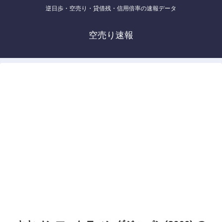
逆日歩・空売り・貸借残・信用倍率の速報データ
空売り速報