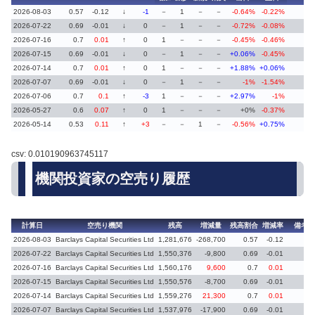
2026-08-03
0.57
-0.12
↓
-1
－
1
－
－
-0.64%
-0.22%
2026-07-22
0.69
-0.01
↓
0
－
1
－
－
-0.72%
-0.08%
2026-07-16
0.7
0.01
↑
0
1
－
－
－
-0.45%
-0.46%
2026-07-15
0.69
-0.01
↓
0
－
1
－
－
+0.06%
-0.45%
2026-07-14
0.7
0.01
↑
0
1
－
－
－
+1.88%
+0.06%
2026-07-07
0.69
-0.01
↓
0
－
1
－
－
-1%
-1.54%
2026-07-06
0.7
0.1
↑
-3
1
－
－
－
+2.97%
-1%
2026-05-27
0.6
0.07
↑
0
1
－
－
－
+0%
-0.37%
2026-05-14
0.53
0.11
↑
+3
－
－
1
－
-0.56%
+0.75%
csv: 0.010190963745117
機関投資家の空売り履歴
計算日
空売り機関
残高
増減量
残高割合
増減率
備考
2026-08-03
Barclays Capital Securities Ltd
1,281,676
-268,700
0.57
-0.12
2026-07-22
Barclays Capital Securities Ltd
1,550,376
-9,800
0.69
-0.01
2026-07-16
Barclays Capital Securities Ltd
1,560,176
9,600
0.7
0.01
2026-07-15
Barclays Capital Securities Ltd
1,550,576
-8,700
0.69
-0.01
2026-07-14
Barclays Capital Securities Ltd
1,559,276
21,300
0.7
0.01
2026-07-07
Barclays Capital Securities Ltd
1,537,976
-17,900
0.69
-0.01