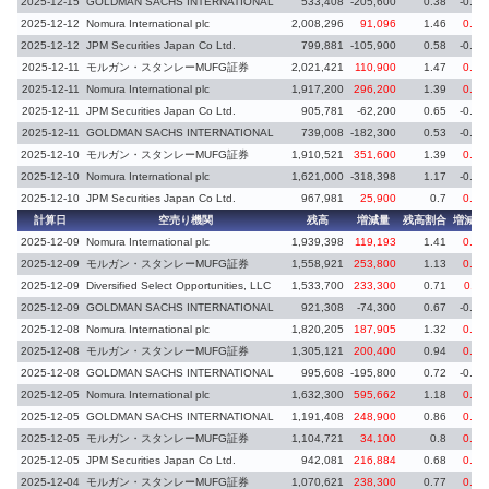
2025-12-15
GOLDMAN SACHS INTERNATIONAL
533,408
-205,600
0.38
-0.15
2025-12-12
Nomura International plc
2,008,296
91,096
1.46
0.07
2025-12-12
JPM Securities Japan Co Ltd.
799,881
-105,900
0.58
-0.07
2025-12-11
モルガン・スタンレーMUFG証券
2,021,421
110,900
1.47
0.08
2025-12-11
Nomura International plc
1,917,200
296,200
1.39
0.22
2025-12-11
JPM Securities Japan Co Ltd.
905,781
-62,200
0.65
-0.05
2025-12-11
GOLDMAN SACHS INTERNATIONAL
739,008
-182,300
0.53
-0.14
2025-12-10
モルガン・スタンレーMUFG証券
1,910,521
351,600
1.39
0.26
2025-12-10
Nomura International plc
1,621,000
-318,398
1.17
-0.24
2025-12-10
JPM Securities Japan Co Ltd.
967,981
25,900
0.7
0.02
計算日
空売り機関
残高
増減量
残高割合
増減率
2025-12-09
Nomura International plc
1,939,398
119,193
1.41
0.09
2025-12-09
モルガン・スタンレーMUFG証券
1,558,921
253,800
1.13
0.19
2025-12-09
Diversified Select Opportunities, LLC
1,533,700
233,300
0.71
0.11
2025-12-09
GOLDMAN SACHS INTERNATIONAL
921,308
-74,300
0.67
-0.05
2025-12-08
Nomura International plc
1,820,205
187,905
1.32
0.14
2025-12-08
モルガン・スタンレーMUFG証券
1,305,121
200,400
0.94
0.14
2025-12-08
GOLDMAN SACHS INTERNATIONAL
995,608
-195,800
0.72
-0.14
2025-12-05
Nomura International plc
1,632,300
595,662
1.18
0.43
2025-12-05
GOLDMAN SACHS INTERNATIONAL
1,191,408
248,900
0.86
0.18
2025-12-05
モルガン・スタンレーMUFG証券
1,104,721
34,100
0.8
0.03
2025-12-05
JPM Securities Japan Co Ltd.
942,081
216,884
0.68
0.16
2025-12-04
モルガン・スタンレーMUFG証券
1,070,621
238,300
0.77
0.17