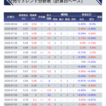
空売りトレンド分析表（計算日ベース）
機関数
株価反応
残高割合
増減率
効力
計算日
方向線
規制
指数
【%】
【%】
増加
減少
新規
消失
当日
翌日
2026-08-04
4.91
0.04
↑↑
-1
1
－
－
－
+1.83%
+0.9%
2026-08-03
4.87
0.16
↑
+1
1
－
－
－
-0.46%
+1.83%
2026-07-31
4.71
0.06
↓
+10
1
1
－
－
+2.34%
-0.46%
2026-07-30
5.13
0.09
↑↑↑
+2
2
－
－
1
-2.73%
+2.34%
2026-07-29
5.04
0.08
↑↑
+1
1
1
－
－
-0.9%
-2.73%
2026-07-28
4.96
0.13
↑
+11
－
－
1
－
-2.2%
-0.9%
2026-07-27
4.46
-0.02
↓↓↓
+1
－
1
－
－
+2.71%
-2.2%
2026-07-23
4.92
-0.05
↓↓
+1
2
1
－
1
+2.25%
-2.64%
2026-07-22
4.97
-0.13
↓
0
－
1
－
－
+0%
+2.25%
2026-07-21
5.1
0.03
↑↑
0
1
－
－
－
+0.45%
+0%
2026-07-17
5.07
0.21
↑
+12
2
1
－
－
-5.56%
+0.45%
2026-07-16
4.86
-0.08
↓↓↓
0
－
1
－
－
+0.43%
-5.56%
2026-07-15
4.94
0.06
↓↓↓
-4
－
1
1
－
+0.87%
+0.43%
2026-07-13
5.1
-0.45
↓↓
0
－
1
1
2
+0%
-0.43%
2026-07-10
5.13
-0.04
↓
+13
1
1
－
－
+2.65%
+0%
2026-07-09
5.63
0
↑↑↑
-31
－
1
2
1
+3.67%
+2.65%
2026-07-08
4.79
0.1
↑↑↑
+6
1
－
－
－
-5.63%
+3.67%
2026-07-07
4.69
0.15
↑↑↑
+2
2
1
－
－
-1.28%
-5.63%