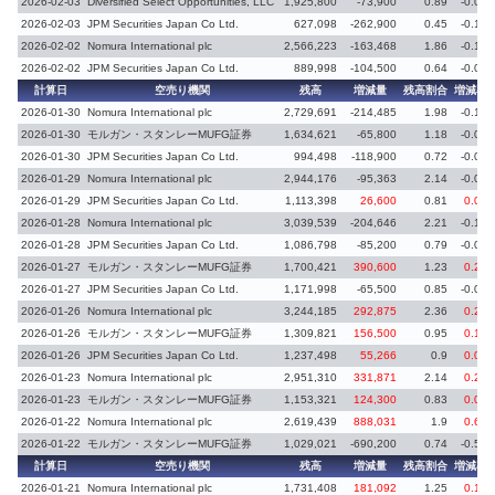
2026-02-03
Diversified Select Opportunities, LLC
1,925,800
-73,900
0.89
-0.03
2026-02-03
JPM Securities Japan Co Ltd.
627,098
-262,900
0.45
-0.19
2026-02-02
Nomura International plc
2,566,223
-163,468
1.86
-0.12
2026-02-02
JPM Securities Japan Co Ltd.
889,998
-104,500
0.64
-0.08
計算日
空売り機関
残高
増減量
残高割合
増減率
2026-01-30
Nomura International plc
2,729,691
-214,485
1.98
-0.16
2026-01-30
モルガン・スタンレーMUFG証券
1,634,621
-65,800
1.18
-0.05
2026-01-30
JPM Securities Japan Co Ltd.
994,498
-118,900
0.72
-0.09
2026-01-29
Nomura International plc
2,944,176
-95,363
2.14
-0.07
2026-01-29
JPM Securities Japan Co Ltd.
1,113,398
26,600
0.81
0.02
2026-01-28
Nomura International plc
3,039,539
-204,646
2.21
-0.15
2026-01-28
JPM Securities Japan Co Ltd.
1,086,798
-85,200
0.79
-0.06
2026-01-27
モルガン・スタンレーMUFG証券
1,700,421
390,600
1.23
0.28
2026-01-27
JPM Securities Japan Co Ltd.
1,171,998
-65,500
0.85
-0.05
2026-01-26
Nomura International plc
3,244,185
292,875
2.36
0.22
2026-01-26
モルガン・スタンレーMUFG証券
1,309,821
156,500
0.95
0.12
2026-01-26
JPM Securities Japan Co Ltd.
1,237,498
55,266
0.9
0.04
2026-01-23
Nomura International plc
2,951,310
331,871
2.14
0.24
2026-01-23
モルガン・スタンレーMUFG証券
1,153,321
124,300
0.83
0.09
2026-01-22
Nomura International plc
2,619,439
888,031
1.9
0.65
2026-01-22
モルガン・スタンレーMUFG証券
1,029,021
-690,200
0.74
-0.51
計算日
空売り機関
残高
増減量
残高割合
増減率
2026-01-21
Nomura International plc
1,731,408
181,092
1.25
0.13