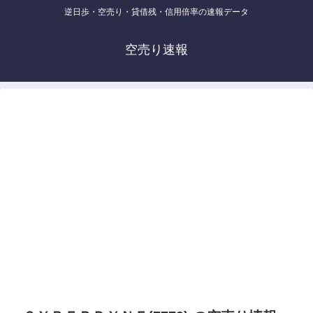
逆日歩・空売り・貸借残・信用倍率の速報データ
空売り速報