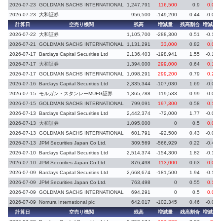
2026-07-23
GOLDMAN SACHS INTERNATIONAL
1,247,791
116,500
0.9
0.08
2026-07-23
大和証券
956,500
-149,200
0.44
-0.07
計算日
空売り機関
残高
増減量
残高割合
増減率
2026-07-22
大和証券
1,105,700
-288,300
0.51
-0.13
2026-07-21
GOLDMAN SACHS INTERNATIONAL
1,131,291
33,000
0.82
0.03
2026-07-17
Barclays Capital Securities Ltd
2,136,403
-198,941
1.55
-0.14
2026-07-17
大和証券
1,394,000
299,000
0.64
0.14
2026-07-17
GOLDMAN SACHS INTERNATIONAL
1,098,291
299,200
0.79
0.21
2026-07-16
Barclays Capital Securities Ltd
2,335,344
-107,030
1.69
-0.08
2026-07-15
モルガン・スタンレーMUFG証券
1,365,788
-119,533
0.99
-0.09
2026-07-15
GOLDMAN SACHS INTERNATIONAL
799,091
197,300
0.58
0.15
2026-07-13
Barclays Capital Securities Ltd
2,442,374
-72,000
1.77
-0.05
2026-07-13
大和証券
1,095,000
0
0.5
0.08
2026-07-13
GOLDMAN SACHS INTERNATIONAL
601,791
-92,500
0.43
-0.07
2026-07-13
JPM Securities Japan Co Ltd.
309,569
-566,929
0.22
-0.41
2026-07-10
Barclays Capital Securities Ltd
2,514,374
-154,300
1.82
-0.12
2026-07-10
JPM Securities Japan Co Ltd.
876,498
113,000
0.63
0.08
2026-07-09
Barclays Capital Securities Ltd
2,668,674
-181,500
1.94
-0.13
2026-07-09
JPM Securities Japan Co Ltd.
763,498
0
0.55
0.14
2026-07-09
GOLDMAN SACHS INTERNATIONAL
694,291
0
0.5
0.07
2026-07-09
Nomura International plc
642,017
-102,345
0.46
-0.08
計算日
空売り機関
残高
増減量
残高割合
増減率