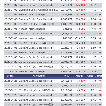
2026-07-08
Barclays Capital Securities Ltd
2,850,174
137,000
2.07
0.1
2026-07-07
Barclays Capital Securities Ltd
2,713,174
145,400
1.97
0.11
2026-07-07
Diversified Select Opportunities, LLC
2,379,400
220,600
1.1
0.1
2026-07-07
Nomura International plc
744,362
-91,299
0.54
-0.06
2026-07-06
Barclays Capital Securities Ltd
2,567,774
229,600
1.86
0.16
2026-07-06
モルガン・スタンレーMUFG証券
1,485,321
-128,300
1.08
-0.09
2026-07-06
Nomura International plc
835,661
72,081
0.6
0.05
2026-07-03
Barclays Capital Securities Ltd
2,338,174
11,800
1.7
0.01
2026-07-03
Nomura International plc
763,580
-310,317
0.55
-0.23
2026-07-02
モルガン・スタンレーMUFG証券
1,613,621
-125,800
1.17
-0.09
2026-07-01
Barclays Capital Securities Ltd
2,326,374
-14,400
1.69
-0.01
2026-07-01
Nomura International plc
1,073,897
-167,463
0.78
-0.12
2026-06-30
Barclays Capital Securities Ltd
2,340,774
-138,400
1.7
-0.1
2026-06-29
Barclays Capital Securities Ltd
2,294,074
-185,100
1.66
-0.14
2026-06-29
モルガン・スタンレーMUFG証券
1,739,421
-73,180
1.26
-0.05
2026-06-29
Nomura International plc
1,241,360
135,018
0.9
0.1
計算日
空売り機関
残高
増減量
残高割合
増減率
2026-06-26
Barclays Capital Securities Ltd
2,479,174
76,600
1.8
0.06
2026-06-24
Barclays Capital Securities Ltd
2,402,574
-128,800
1.74
-0.1
2026-06-24
モルガン・スタンレーMUFG証券
1,812,601
48,500
1.31
0.03
2026-06-23
Barclays Capital Securities Ltd
2,531,374
592,374
1.84
0.43
2026-06-22
Barclays Capital Securities Ltd
1,939,000
-215,200
1.41
-0.15
2026-06-22
モルガン・スタンレーMUFG証券
1,764,101
-60,300
1.28
-0.04