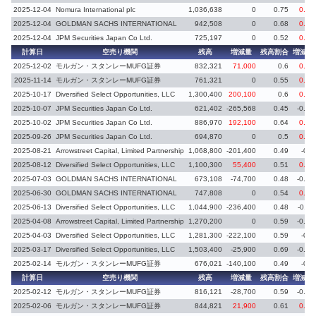
2025-12-04
Nomura International plc
1,036,638
0
0.75
0.31
2025-12-04
GOLDMAN SACHS INTERNATIONAL
942,508
0
0.68
0.23
2025-12-04
JPM Securities Japan Co Ltd.
725,197
0
0.52
0.22
計算日
空売り機関
残高
増減量
残高割合
増減率
2025-12-02
モルガン・スタンレーMUFG証券
832,321
71,000
0.6
0.05
2025-11-14
モルガン・スタンレーMUFG証券
761,321
0
0.55
0.19
2025-10-17
Diversified Select Opportunities, LLC
1,300,400
200,100
0.6
0.09
2025-10-07
JPM Securities Japan Co Ltd.
621,402
-265,568
0.45
-0.19
2025-10-02
JPM Securities Japan Co Ltd.
886,970
192,100
0.64
0.14
2025-09-26
JPM Securities Japan Co Ltd.
694,870
0
0.5
0.08
2025-08-21
Arrowstreet Capital, Limited Partnership
1,068,800
-201,400
0.49
-0.1
2025-08-12
Diversified Select Opportunities, LLC
1,100,300
55,400
0.51
0.03
2025-07-03
GOLDMAN SACHS INTERNATIONAL
673,108
-74,700
0.48
-0.06
2025-06-30
GOLDMAN SACHS INTERNATIONAL
747,808
0
0.54
0.13
2025-06-13
Diversified Select Opportunities, LLC
1,044,900
-236,400
0.48
-0.11
2025-04-08
Arrowstreet Capital, Limited Partnership
1,270,200
0
0.59
-0.09
2025-04-03
Diversified Select Opportunities, LLC
1,281,300
-222,100
0.59
-0.1
2025-03-17
Diversified Select Opportunities, LLC
1,503,400
-25,900
0.69
-0.02
2025-02-14
モルガン・スタンレーMUFG証券
676,021
-140,100
0.49
-0.1
計算日
空売り機関
残高
増減量
残高割合
増減率
2025-02-12
モルガン・スタンレーMUFG証券
816,121
-28,700
0.59
-0.02
2025-02-06
モルガン・スタンレーMUFG証券
844,821
21,900
0.61
0.02