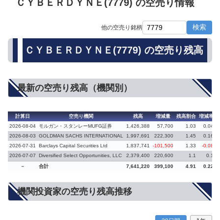
ＣＹＢＥＲＤＹＮＥ(7779) の空売り情報
検索
他の空売り銘柄
ＣＹＢＥＲＤＹＮＥ(7779) の空売り残高
最新の空売り残高（機関別）
計算日
空売り機関
残高
増減量
残高割合
増減率
2026-08-04
モルガン・スタンレーMUFG証券
1,426,388
57,700
1.03
0.04
2026-08-03
GOLDMAN SACHS INTERNATIONAL
1,997,691
222,300
1.45
0.16
2026-07-31
Barclays Capital Securities Ltd
1,837,741
-101,500
1.33
-0.08
2026-07-07
Diversified Select Opportunities, LLC
2,379,400
220,600
1.1
0.1
－
合計
7,641,220
399,100
4.91
0.22
機関投資家の空売り残高推移