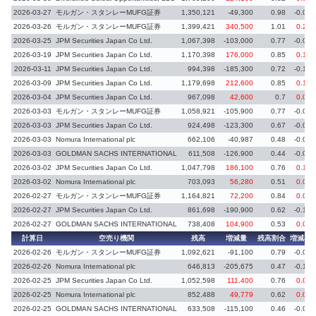
2026-03-27
モルガン・スタンレーMUFG証券
1,350,121
-49,300
0.98
-0.03
2026-03-26
モルガン・スタンレーMUFG証券
1,399,421
340,500
1.01
0.24
2026-03-25
JPM Securities Japan Co Ltd.
1,067,398
-103,000
0.77
-0.08
2026-03-19
JPM Securities Japan Co Ltd.
1,170,398
176,000
0.85
0.13
2026-03-11
JPM Securities Japan Co Ltd.
994,398
-185,300
0.72
-0.13
2026-03-09
JPM Securities Japan Co Ltd.
1,179,698
212,600
0.85
0.15
2026-03-04
JPM Securities Japan Co Ltd.
967,098
42,600
0.7
0.03
2026-03-03
モルガン・スタンレーMUFG証券
1,058,921
-105,900
0.77
-0.07
2026-03-03
JPM Securities Japan Co Ltd.
924,498
-123,300
0.67
-0.09
2026-03-03
Nomura International plc
662,106
-40,987
0.48
-0.03
2026-03-03
GOLDMAN SACHS INTERNATIONAL
611,508
-126,900
0.44
-0.09
2026-03-02
JPM Securities Japan Co Ltd.
1,047,798
186,100
0.76
0.14
2026-03-02
Nomura International plc
703,093
56,280
0.51
0.04
2026-02-27
モルガン・スタンレーMUFG証券
1,164,821
72,200
0.84
0.05
2026-02-27
JPM Securities Japan Co Ltd.
861,698
-190,900
0.62
-0.14
2026-02-27
GOLDMAN SACHS INTERNATIONAL
738,408
104,900
0.53
0.07
計算日
空売り機関
残高
増減量
残高割合
増減率
2026-02-26
モルガン・スタンレーMUFG証券
1,092,621
-91,100
0.79
-0.07
2026-02-26
Nomura International plc
646,813
-205,675
0.47
-0.15
2026-02-25
JPM Securities Japan Co Ltd.
1,052,598
111,400
0.76
0.08
2026-02-25
Nomura International plc
852,488
49,779
0.62
0.04
2026-02-25
GOLDMAN SACHS INTERNATIONAL
633,508
-115,100
0.46
-0.08