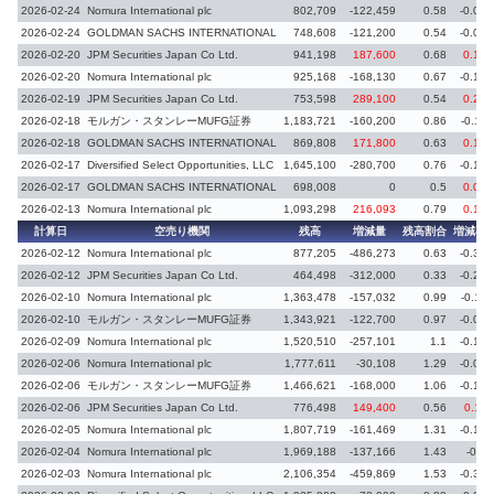
2026-02-24
Nomura International plc
802,709
-122,459
0.58
-0.09
2026-02-24
GOLDMAN SACHS INTERNATIONAL
748,608
-121,200
0.54
-0.09
2026-02-20
JPM Securities Japan Co Ltd.
941,198
187,600
0.68
0.14
2026-02-20
Nomura International plc
925,168
-168,130
0.67
-0.12
2026-02-19
JPM Securities Japan Co Ltd.
753,598
289,100
0.54
0.21
2026-02-18
モルガン・スタンレーMUFG証券
1,183,721
-160,200
0.86
-0.11
2026-02-18
GOLDMAN SACHS INTERNATIONAL
869,808
171,800
0.63
0.13
2026-02-17
Diversified Select Opportunities, LLC
1,645,100
-280,700
0.76
-0.13
2026-02-17
GOLDMAN SACHS INTERNATIONAL
698,008
0
0.5
0.07
2026-02-13
Nomura International plc
1,093,298
216,093
0.79
0.16
計算日
空売り機関
残高
増減量
残高割合
増減率
2026-02-12
Nomura International plc
877,205
-486,273
0.63
-0.36
2026-02-12
JPM Securities Japan Co Ltd.
464,498
-312,000
0.33
-0.23
2026-02-10
Nomura International plc
1,363,478
-157,032
0.99
-0.11
2026-02-10
モルガン・スタンレーMUFG証券
1,343,921
-122,700
0.97
-0.09
2026-02-09
Nomura International plc
1,520,510
-257,101
1.1
-0.19
2026-02-06
Nomura International plc
1,777,611
-30,108
1.29
-0.02
2026-02-06
モルガン・スタンレーMUFG証券
1,466,621
-168,000
1.06
-0.12
2026-02-06
JPM Securities Japan Co Ltd.
776,498
149,400
0.56
0.11
2026-02-05
Nomura International plc
1,807,719
-161,469
1.31
-0.12
2026-02-04
Nomura International plc
1,969,188
-137,166
1.43
-0.1
2026-02-03
Nomura International plc
2,106,354
-459,869
1.53
-0.33