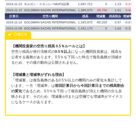
2024-11-15
モルガン・スタンレーMUFG証券
1,697,721
0
1.23
0.21
2024-11-15
GOLDMAN SACHS INTERNATIONAL
1,395,675
49,700
1.01
0.04
計算日
空売り機関
残高
増減量
残高割合
増減率
2024-11-14
GOLDMAN SACHS INTERNATIONAL
1,345,975
-85,200
0.97
-0.07
2024-11-06
GOLDMAN SACHS INTERNATIONAL
1,431,175
0
1.04
-0.23
【機関投資家の空売り残高 0.5％ルールとは】
空売り残高が発行済株式の
0.5％以上
になった機関投資家は、残高を
公表する義務があります。0.5％を下回った時点で報告義務が消滅す
るため、その後の動向は公開されません。
【増減量と増減率がずれる理由】
「増減量」は報告義務のある0.5％以上の機関のみの変化を集計して
います。一方「増減率」は
前回計算日から今回計算日までの残高割合
の変化
であるため、0.5％を下回って報告義務が消えた機関の分も反
映されます。そのため、増減量が0または空欄でも増減率がマイナス
になるケースがあります。