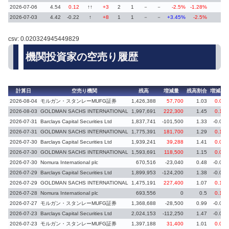
2026-07-06
4.54
0.12
↑↑
+3
2
1
－
－
-2.5%
-1.28%
2026-07-03
4.42
-0.22
↑
+8
1
1
－
－
+3.45%
-2.5%
csv: 0.020324945449829
機関投資家の空売り履歴
計算日
空売り機関
残高
増減量
残高割合
増減率
2026-08-04
モルガン・スタンレーMUFG証券
1,426,388
57,700
1.03
0.04
2026-08-03
GOLDMAN SACHS INTERNATIONAL
1,997,691
222,300
1.45
0.16
2026-07-31
Barclays Capital Securities Ltd
1,837,741
-101,500
1.33
-0.08
2026-07-31
GOLDMAN SACHS INTERNATIONAL
1,775,391
181,700
1.29
0.14
2026-07-30
Barclays Capital Securities Ltd
1,939,241
39,288
1.41
0.03
2026-07-30
GOLDMAN SACHS INTERNATIONAL
1,593,691
118,500
1.15
0.08
2026-07-30
Nomura International plc
670,516
-23,040
0.48
-0.02
2026-07-29
Barclays Capital Securities Ltd
1,899,953
-124,200
1.38
-0.09
2026-07-29
GOLDMAN SACHS INTERNATIONAL
1,475,191
227,400
1.07
0.17
2026-07-28
Nomura International plc
693,556
0
0.5
0.13
2026-07-27
モルガン・スタンレーMUFG証券
1,368,688
-28,500
0.99
-0.02
2026-07-23
Barclays Capital Securities Ltd
2,024,153
-112,250
1.47
-0.08
2026-07-23
モルガン・スタンレーMUFG証券
1,397,188
31,400
1.01
0.02