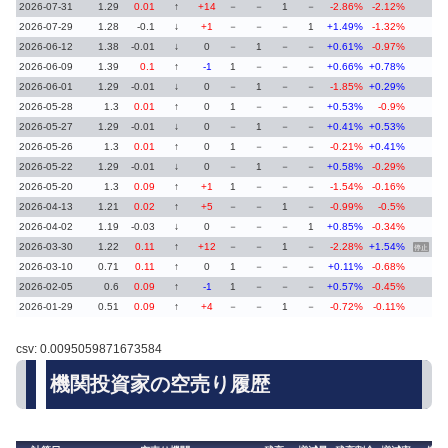
2026-07-31
1.29
0.01
↑
+14
－
－
1
－
-2.86%
-2.12%
2026-07-29
1.28
-0.1
↓
+1
－
－
－
1
+1.49%
-1.32%
2026-06-12
1.38
-0.01
↓
0
－
1
－
－
+0.61%
-0.97%
2026-06-09
1.39
0.1
↑
-1
1
－
－
－
+0.66%
+0.78%
2026-06-01
1.29
-0.01
↓
0
－
1
－
－
-1.85%
+0.29%
2026-05-28
1.3
0.01
↑
0
1
－
－
－
+0.53%
-0.9%
2026-05-27
1.29
-0.01
↓
0
－
1
－
－
+0.41%
+0.53%
2026-05-26
1.3
0.01
↑
0
1
－
－
－
-0.21%
+0.41%
2026-05-22
1.29
-0.01
↓
0
－
1
－
－
+0.58%
-0.29%
2026-05-20
1.3
0.09
↑
+1
1
－
－
－
-1.54%
-0.16%
2026-04-13
1.21
0.02
↑
+5
－
－
1
－
-0.99%
-0.5%
2026-04-02
1.19
-0.03
↓
0
－
－
－
1
+0.85%
-0.34%
2026-03-30
1.22
0.11
↑
+12
－
－
1
－
-2.28%
+1.54%
停止
2026-03-10
0.71
0.11
↑
0
1
－
－
－
+0.11%
-0.68%
2026-02-05
0.6
0.09
↑
-1
1
－
－
－
+0.57%
-0.45%
2026-01-29
0.51
0.09
↑
+4
－
－
1
－
-0.72%
-0.11%
csv: 0.0095059871673584
機関投資家の空売り履歴