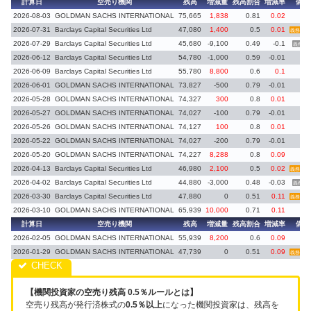
計算日
空売り機関
残高
増減量
残高割合
増減率
備考
2026-08-03
GOLDMAN SACHS INTERNATIONAL
75,665
1,838
0.81
0.02
2026-07-31
Barclays Capital Securities Ltd
47,080
1,400
0.5
0.01
義務再発
2026-07-29
Barclays Capital Securities Ltd
45,680
-9,100
0.49
-0.1
義務消
2026-06-12
Barclays Capital Securities Ltd
54,780
-1,000
0.59
-0.01
2026-06-09
Barclays Capital Securities Ltd
55,780
8,800
0.6
0.1
2026-06-01
GOLDMAN SACHS INTERNATIONAL
73,827
-500
0.79
-0.01
2026-05-28
GOLDMAN SACHS INTERNATIONAL
74,327
300
0.8
0.01
2026-05-27
GOLDMAN SACHS INTERNATIONAL
74,027
-100
0.79
-0.01
2026-05-26
GOLDMAN SACHS INTERNATIONAL
74,127
100
0.8
0.01
2026-05-22
GOLDMAN SACHS INTERNATIONAL
74,027
-200
0.79
-0.01
2026-05-20
GOLDMAN SACHS INTERNATIONAL
74,227
8,288
0.8
0.09
2026-04-13
Barclays Capital Securities Ltd
46,980
2,100
0.5
0.02
義務再発
2026-04-02
Barclays Capital Securities Ltd
44,880
-3,000
0.48
-0.03
義務消
2026-03-30
Barclays Capital Securities Ltd
47,880
0
0.51
0.11
義務再発
2026-03-10
GOLDMAN SACHS INTERNATIONAL
65,939
10,000
0.71
0.11
計算日
空売り機関
残高
増減量
残高割合
増減率
備考
2026-02-05
GOLDMAN SACHS INTERNATIONAL
55,939
8,200
0.6
0.09
2026-01-29
GOLDMAN SACHS INTERNATIONAL
47,739
0
0.51
0.09
義務再発
【機関投資家の空売り残高 0.5％ルールとは】
空売り残高が発行済株式の
0.5％以上
になった機関投資家は、残高を