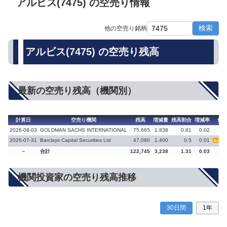
アルビス(7475) の空売り情報
検索
他の空売り銘柄
アルビス(7475) の空売り残高
最新の空売り残高（機関別）
計算日
空売り機関
残高
増減量
残高割合
増減率
備
2026-08-03
GOLDMAN SACHS INTERNATIONAL
75,665
1,838
0.81
0.02
2026-07-31
Barclays Capital Securities Ltd
47,080
1,400
0.5
0.01
義務再
－
合計
122,745
3,238
1.31
0.03
機関投資家の空売り残高推移
30日間
1年