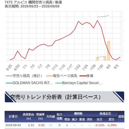
空売り残高（推計）
報告ベース残高
株価
GOLDMAN SACHS INTERNATIONAL
Barclays Capital Securities Ltd
空売りトレンド分析表（計算日ベース）
機関数
株価反応
残高割合
増減率
効力
計算日
方向線
規制
指数
【%】
【%】
増加
減少
新規
消失
当日
翌日
2026-08-03
1.31
0.02
↑↑
0
1
－
－
－
-2.12%
-1.29%