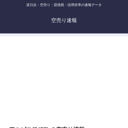
逆日歩・空売り・貸借残・信用倍率の速報データ
空売り速報