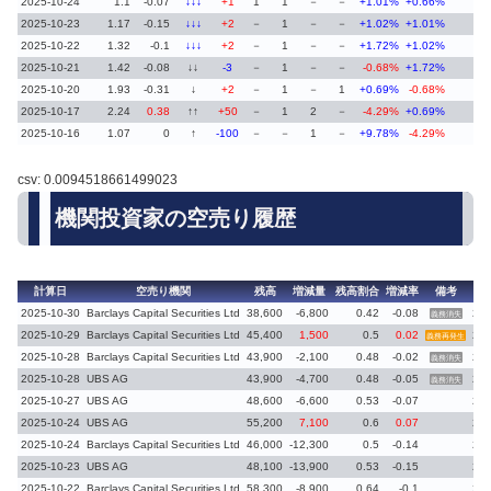
2025-10-24
1.1
-0.07
↓↓↓
+1
1
1
－
－
+1.01%
+0.66%
2025-10-23
1.17
-0.15
↓↓↓
+2
－
1
－
－
+1.02%
+1.01%
2025-10-22
1.32
-0.1
↓↓↓
+2
－
1
－
－
+1.72%
+1.02%
2025-10-21
1.42
-0.08
↓↓
-3
－
1
－
－
-0.68%
+1.72%
2025-10-20
1.93
-0.31
↓
+2
－
1
－
1
+0.69%
-0.68%
2025-10-17
2.24
0.38
↑↑
+50
－
1
2
－
-4.29%
+0.69%
2025-10-16
1.07
0
↑
-100
－
－
1
－
+9.78%
-4.29%
csv: 0.0094518661499023
機関投資家の空売り履歴
計算日
空売り機関
残高
増減量
残高割合
増減率
備考
前
2025-10-30
Barclays Capital Securities Ltd
38,600
-6,800
0.42
-0.08
202
義務消失
2025-10-29
Barclays Capital Securities Ltd
45,400
1,500
0.5
0.02
202
義務再発生
2025-10-28
Barclays Capital Securities Ltd
43,900
-2,100
0.48
-0.02
202
義務消失
2025-10-28
UBS AG
43,900
-4,700
0.48
-0.05
202
義務消失
2025-10-27
UBS AG
48,600
-6,600
0.53
-0.07
202
2025-10-24
UBS AG
55,200
7,100
0.6
0.07
202
2025-10-24
Barclays Capital Securities Ltd
46,000
-12,300
0.5
-0.14
202
2025-10-23
UBS AG
48,100
-13,900
0.53
-0.15
202
2025-10-22
Barclays Capital Securities Ltd
58,300
-8,900
0.64
-0.1
202