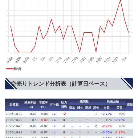
株価
空売りトレンド分析表（計算日ベース）
機関数
株価反応
残高割合
増減率
効力
計算日
方向線
規制
指数
【%】
【%】
増加
減少
新規
消失
当日
翌日
2025-10-30
0.42
-0.08
↓↓↓
+2
－
－
－
1
+2.72%
+0%
2025-10-29
0.5
0.02
↓↓↓
0
－
－
1
－
+0%
+2.72%
2025-10-28
0.96
-0.07
↓↓↓
-2
－
－
－
2
-2.97%
+0%
2025-10-27
1.03
-0.07
↓↓↓
0
－
1
－
－
+0.66%
-2.97%