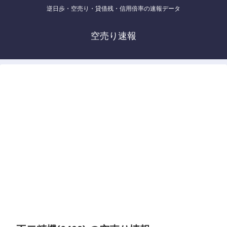
逆日歩・空売り・貸借残・信用倍率の速報データ
空売り速報