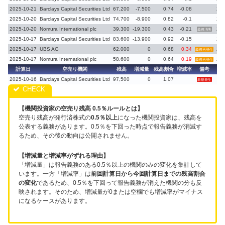
2025-10-21
Barclays Capital Securities Ltd
67,200
-7,500
0.74
-0.08
202
2025-10-20
Barclays Capital Securities Ltd
74,700
-8,900
0.82
-0.1
202
2025-10-20
Nomura International plc
39,300
-19,300
0.43
-0.21
202
義務消失
2025-10-17
Barclays Capital Securities Ltd
83,600
-13,900
0.92
-0.15
202
2025-10-17
UBS AG
62,000
0
0.68
0.34
202
義務再発生
2025-10-17
Nomura International plc
58,600
0
0.64
0.19
202
義務再発生
計算日
空売り機関
残高
増減量
残高割合
増減率
備考
前
2025-10-16
Barclays Capital Securities Ltd
97,500
0
1.07
新規発生
【機関投資家の空売り残高 0.5％ルールとは】
空売り残高が発行済株式の
0.5％以上
になった機関投資家は、残高を
公表する義務があります。0.5％を下回った時点で報告義務が消滅す
るため、その後の動向は公開されません。
【増減量と増減率がずれる理由】
「増減量」は報告義務のある0.5％以上の機関のみの変化を集計して
います。一方「増減率」は
前回計算日から今回計算日までの残高割合
の変化
であるため、0.5％を下回って報告義務が消えた機関の分も反
映されます。そのため、増減量が0または空欄でも増減率がマイナス
になるケースがあります。