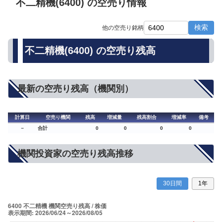
不二精機(6400) の空売り情報
検索
他の空売り銘柄
不二精機(6400) の空売り残高
最新の空売り残高（機関別）
計算日
空売り機関
残高
増減量
残高割合
増減率
備考
－
合計
0
0
0
0
機関投資家の空売り残高推移
30日間
1年