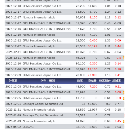
2025-12-19
JPM Securities Japan Co Ltd.
67,100
-5,100
0.99
-0.07
2025-12-18
JPM Securities Japan Co Ltd.
72,200
-11,600
1.06
-0.18
2025-12-17
JPM Securities Japan Co Ltd.
83,800
-8,700
1.24
-0.12
2025-12-17
Nomura International plc
76,608
8,150
1.13
0.12
2025-12-17
GOLDMAN SACHS INTERNATIONAL
31,378
-6,300
0.46
-0.09
義務
2025-12-16
GOLDMAN SACHS INTERNATIONAL
37,678
-7,700
0.55
-0.12
2025-12-15
Nomura International plc
68,458
-7,109
1.01
-0.1
2025-12-12
JPM Securities Japan Co Ltd.
92,500
6,400
1.36
0.09
2025-12-12
Nomura International plc
75,567
30,192
1.11
0.44
2025-12-11
GOLDMAN SACHS INTERNATIONAL
45,378
-2,700
0.67
-0.04
2025-12-11
Nomura International plc
45,375
0
0.67
0.4
義務再
2025-12-10
JPM Securities Japan Co Ltd.
86,100
9,300
1.27
0.14
2025-12-10
GOLDMAN SACHS INTERNATIONAL
48,078
12,100
0.71
0.18
2025-12-09
JPM Securities Japan Co Ltd.
76,800
27,900
1.13
0.41
計算日
空売り機関
残高
増減量
残高割合
増減率
備
2025-12-08
JPM Securities Japan Co Ltd.
48,900
7,200
0.72
0.11
2025-12-08
GOLDMAN SACHS INTERNATIONAL
35,978
0
0.53
0.08
義務再
2025-12-05
JPM Securities Japan Co Ltd.
41,700
0
0.61
0.3
義務再
2025-12-01
Barclays Capital Securities Ltd
33
-52,500
0.0
-0.77
義務
2025-11-21
Nomura International plc
32,879
-11,997
0.48
-0.18
義務
2025-11-19
Barclays Capital Securities Ltd
52,533
0
0.77
新規
2025-11-19
Nomura International plc
44,876
0
0.66
0.45
義務再
2025-05-02
UBS AG
33,700
-2,500
0.49
-0.04
義務