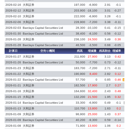
2026-02-16
大和証券
197,000
-6,900
2.91
-0.1
2026-02-12
大和証券
203,900
-18,100
3.01
-0.27
2026-02-10
大和証券
222,000
-6,900
3.28
-0.1
2026-02-06
大和証券
228,900
-7,200
3.38
-0.11
2026-02-03
Barclays Capital Securities Ltd
28,300
-10,100
0.41
-0.15
義務
2026-01-30
Barclays Capital Securities Ltd
38,400
-8,100
0.56
-0.12
2026-01-28
大和証券
236,100
24,500
3.49
0.36
2026-01-28
Barclays Capital Securities Ltd
46,500
-3,500
0.68
-0.05
計算日
空売り機関
残高
増減量
残高割合
増減率
備
2026-01-27
大和証券
211,600
27,900
3.13
0.42
2026-01-26
Barclays Capital Securities Ltd
50,000
-7,700
0.73
-0.12
2026-01-23
大和証券
183,700
-7,200
2.71
-0.11
2026-01-22
大和証券
190,900
8,400
2.82
0.12
2026-01-22
Barclays Capital Securities Ltd
57,700
0
0.85
0.46
義務再
2026-01-21
大和証券
182,500
17,900
2.7
0.27
2026-01-16
大和証券
164,600
32,400
2.43
0.48
2026-01-15
大和証券
132,200
21,500
1.95
0.32
2026-01-14
Barclays Capital Securities Ltd
33,300
-6,900
0.49
-0.1
義務
2026-01-13
大和証券
110,700
13,800
1.63
0.2
2026-01-09
大和証券
96,900
25,000
1.43
0.37
2026-01-09
Barclays Capital Securities Ltd
40,200
-9,300
0.59
-0.14
2026-01-08
大和証券
71,900
13,600
1.06
0.2