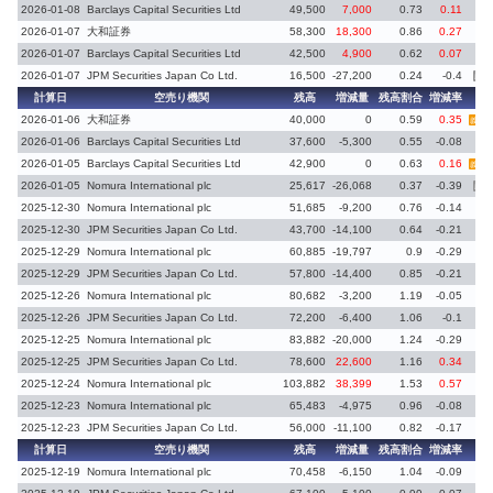
2026-01-08
Barclays Capital Securities Ltd
49,500
7,000
0.73
0.11
2026-01-07
大和証券
58,300
18,300
0.86
0.27
2026-01-07
Barclays Capital Securities Ltd
42,500
4,900
0.62
0.07
2026-01-07
JPM Securities Japan Co Ltd.
16,500
-27,200
0.24
-0.4
義務
計算日
空売り機関
残高
増減量
残高割合
増減率
備
2026-01-06
大和証券
40,000
0
0.59
0.35
義務再
2026-01-06
Barclays Capital Securities Ltd
37,600
-5,300
0.55
-0.08
2026-01-05
Barclays Capital Securities Ltd
42,900
0
0.63
0.16
義務再
2026-01-05
Nomura International plc
25,617
-26,068
0.37
-0.39
義務
2025-12-30
Nomura International plc
51,685
-9,200
0.76
-0.14
2025-12-30
JPM Securities Japan Co Ltd.
43,700
-14,100
0.64
-0.21
2025-12-29
Nomura International plc
60,885
-19,797
0.9
-0.29
2025-12-29
JPM Securities Japan Co Ltd.
57,800
-14,400
0.85
-0.21
2025-12-26
Nomura International plc
80,682
-3,200
1.19
-0.05
2025-12-26
JPM Securities Japan Co Ltd.
72,200
-6,400
1.06
-0.1
2025-12-25
Nomura International plc
83,882
-20,000
1.24
-0.29
2025-12-25
JPM Securities Japan Co Ltd.
78,600
22,600
1.16
0.34
2025-12-24
Nomura International plc
103,882
38,399
1.53
0.57
2025-12-23
Nomura International plc
65,483
-4,975
0.96
-0.08
2025-12-23
JPM Securities Japan Co Ltd.
56,000
-11,100
0.82
-0.17
計算日
空売り機関
残高
増減量
残高割合
増減率
備
2025-12-19
Nomura International plc
70,458
-6,150
1.04
-0.09