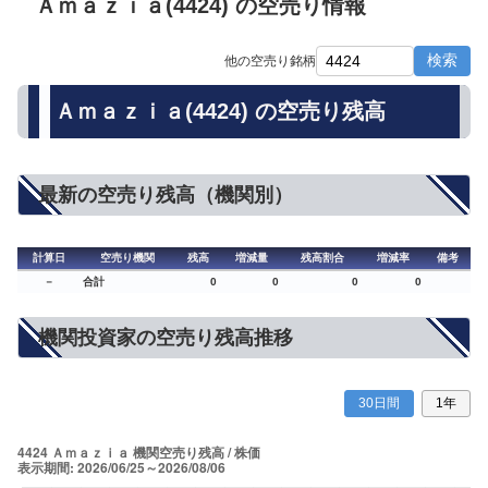
Ａｍａｚｉａ(4424) の空売り情報
検索
他の空売り銘柄
Ａｍａｚｉａ(4424) の空売り残高
最新の空売り残高（機関別）
計算日
空売り機関
残高
増減量
残高割合
増減率
備考
－
合計
0
0
0
0
機関投資家の空売り残高推移
30日間
1年