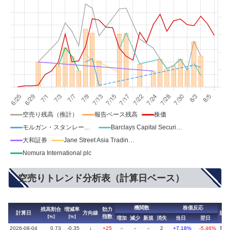
空売り残高（推計）
報告ベース残高
株価
モルガン・スタンレーMUFG証券
Barclays Capital Securities Ltd
大和証券
Jane Street Asia Trading Limited
Nomura International plc
空売りトレンド分析表（計算日ベース）
機関数
株価反応
残高割合
増減率
効力
計算日
方向線
規制
指数
【%】
【%】
増加
減少
新規
消失
当日
翌日
2026-08-04
0.73
-0.35
↓
+25
－
－
－
2
+7.18%
-5.46%
停止