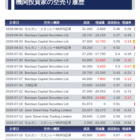
機関投資家の空売り履歴
計算日
空売り機関
残高
増減量
残高割合
増減率
備
2026-08-04
モルガン・スタンレーMUFG証券
31,400
-3,800
0.46
-0.06
義務
2026-08-04
Barclays Capital Securities Ltd
18,747
-19,153
0.27
-0.29
義務
2026-08-03
Barclays Capital Securities Ltd
37,900
10,700
0.56
0.16
義務再
2026-08-03
モルガン・スタンレーMUFG証券
35,200
0
0.52
新規
2026-07-31
Barclays Capital Securities Ltd
27,200
-17,700
0.4
-0.26
義務
2026-07-30
Barclays Capital Securities Ltd
44,900
10,600
0.66
0.16
2026-07-29
Barclays Capital Securities Ltd
34,300
4,600
0.5
0.07
義務再
2026-07-28
Barclays Capital Securities Ltd
29,700
-15,200
0.43
-0.23
義務
2026-07-27
Barclays Capital Securities Ltd
44,900
7,900
0.66
0.12
2026-07-24
大和証券
25,600
-14,500
0.37
-0.22
義務
2026-07-22
Barclays Capital Securities Ltd
37,000
-49,553
0.54
-0.74
2026-07-17
Barclays Capital Securities Ltd
86,553
24,580
1.28
0.37
2026-07-16
Barclays Capital Securities Ltd
61,973
0
0.91
新規
2026-07-16
Jane Street Asia Trading Limited
23,427
-16,173
0.34
-0.24
義務
2026-07-13
Jane Street Asia Trading Limited
39,600
-1,200
0.58
-0.02
2026-07-13
モルガン・スタンレーMUFG証券
2,500
-43,400
0.03
-0.64
義務
計算日
空売り機関
残高
増減量
残高割合
増減率
備
2026-07-10
モルガン・スタンレーMUFG証券
45,900
5,900
0.67
0.08