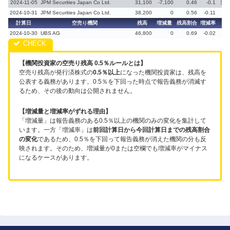
2024-11-05
JPM Securities Japan Co Ltd.
31,100
-7,100
0.46
-0.1
義務
2024-10-31
JPM Securities Japan Co Ltd.
38,200
0
0.56
-0.11
計算日
空売り機関
残高
増減量
残高割合
増減率
備
2024-10-30
UBS AG
46,800
0
0.69
-0.02
【機関投資家の空売り残高 0.5％ルールとは】
空売り残高が発行済株式の
0.5％以上
になった機関投資家は、残高を
公表する義務があります。0.5％を下回った時点で報告義務が消滅す
るため、その後の動向は公開されません。
【増減量と増減率がずれる理由】
「増減量」は報告義務のある0.5％以上の機関のみの変化を集計して
います。一方「増減率」は
前回計算日から今回計算日までの残高割合
の変化
であるため、0.5％を下回って報告義務が消えた機関の分も反
映されます。そのため、増減量が0または空欄でも増減率がマイナス
になるケースがあります。