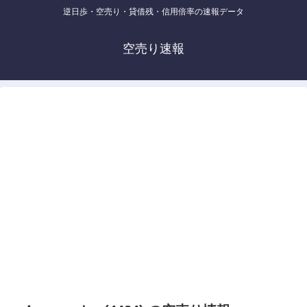
逆日歩・空売り・貸借残・信用倍率の速報データ
空売り速報