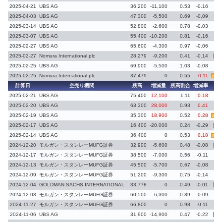
2025-04-21
UBS AG
36,200
-11,100
0.53
-0.16
2025-04-03
UBS AG
47,300
-5,500
0.69
-0.09
2025-03-14
UBS AG
52,800
-2,600
0.78
-0.03
2025-03-07
UBS AG
55,400
-10,200
0.81
-0.16
2025-02-27
UBS AG
65,600
-4,300
0.97
-0.06
2025-02-27
Nomura International plc
28,279
-9,200
0.41
-0.14
義務
2025-02-25
UBS AG
69,900
-5,500
1.03
-0.08
2025-02-25
Nomura International plc
37,479
0
0.55
0.11
義務再
計算日
空売り機関
残高
増減量
残高割合
増減率
備
2025-02-21
UBS AG
75,400
12,100
1.11
0.18
2025-02-20
UBS AG
63,300
28,000
0.93
0.41
2025-02-19
UBS AG
35,300
18,900
0.52
0.28
義務再
2025-02-17
UBS AG
16,400
-20,000
0.24
-0.29
義務
2025-02-14
UBS AG
36,400
0
0.53
0.18
義務再
2024-12-20
モルガン・スタンレーMUFG証券
32,900
-5,600
0.48
-0.08
義務
2024-12-17
モルガン・スタンレーMUFG証券
38,500
-7,000
0.56
-0.11
2024-12-13
モルガン・スタンレーMUFG証券
45,500
-5,700
0.67
-0.08
2024-12-09
モルガン・スタンレーMUFG証券
51,200
-9,300
0.75
-0.14
2024-12-04
GOLDMAN SACHS INTERNATIONAL
33,778
0
0.49
-0.01
義務
2024-12-03
モルガン・スタンレーMUFG証券
60,500
-6,300
0.89
-0.09
2024-11-27
モルガン・スタンレーMUFG証券
66,800
0
0.98
-0.11
2024-11-06
UBS AG
31,900
-14,900
0.47
-0.22
義務