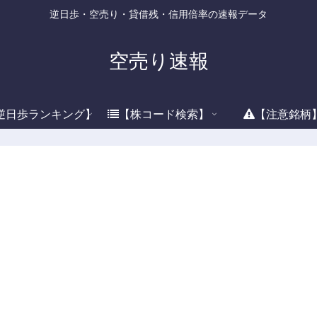
逆日歩・空売り・貸借残・信用倍率の速報データ
空売り速報
逆日歩ランキング】
【株コード検索】
【注意銘柄