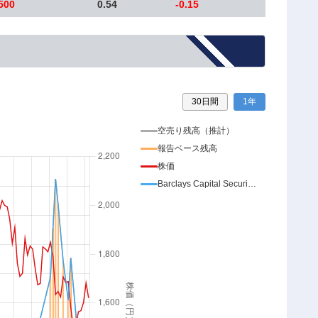
500
0.54
-0.15
30日間
1年
空売り残高（推計）
報告ベース残高
株価
Barclays Capital Securities Ltd