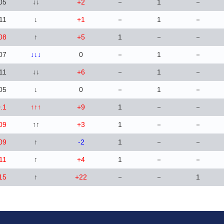
05
↓↓
+2
－
1
－
.11
↓
+1
－
1
－
08
↑
+5
1
－
－
07
↓↓↓
0
－
1
－
.11
↓↓
+6
－
1
－
05
↓
0
－
1
－
.1
↑↑↑
+9
1
－
－
09
↑↑
+3
1
－
－
09
↑
-2
1
－
－
11
↑
+4
1
－
－
15
↑
+22
－
－
1