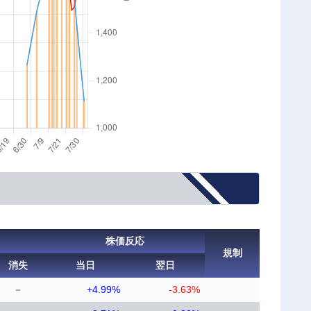
株価反応
規制
消失
当日
翌日
－
+4.99%
-3.63%