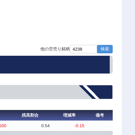
検索
他の空売り銘柄
残高割合
増減率
備考
500
0.54
-0.15