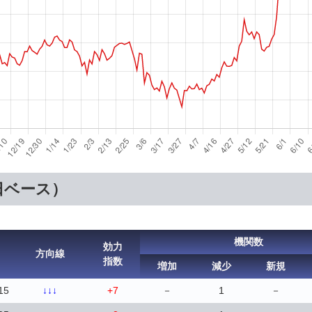
日ベース）
機関数
効力
方向線
指数
増加
減少
新規
15
↓↓↓
+7
－
1
－