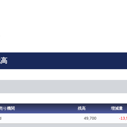
残高
売り機関
残高
増減量
d
49,700
-13,