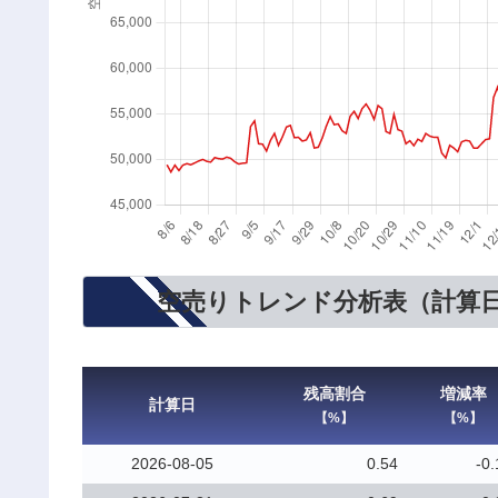
空売りトレンド分析表（計算
残高割合
増減率
計算日
【%】
【%】
2026-08-05
0.54
-0.