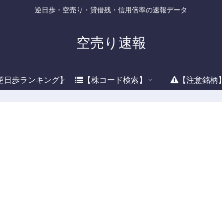
逆日歩・空売り・貸借残・信用倍率の速報データ
空売り速報
逆日歩ランキング】
【株コード検索】
【注意銘柄