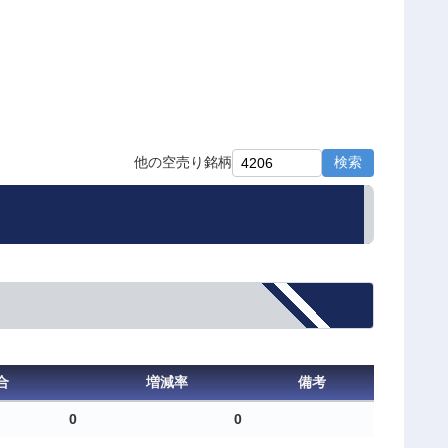
検索
他の空売り銘柄
合
増減率
備考
0
0