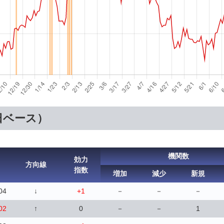
日ベース）
機関数
効力
方向線
指数
増加
減少
新規
04
↓
+1
－
－
－
02
↑
0
－
－
1