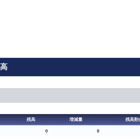
残高
残高
増減量
残高割
0
0