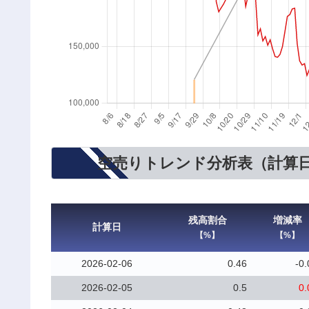
空売りトレンド分析表（計算
残高割合
増減率
計算日
【%】
【%】
2026-02-06
0.46
-0.
2026-02-05
0.5
0.