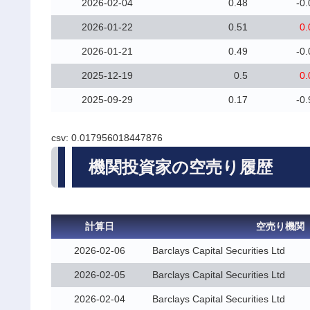
2026-02-04
0.48
-0.
2026-01-22
0.51
0.
2026-01-21
0.49
-0.
2025-12-19
0.5
0.
2025-09-29
0.17
-0.
csv: 0.017956018447876
機関投資家の空売り履歴
計算日
空売り機関
2026-02-06
Barclays Capital Securities Ltd
2026-02-05
Barclays Capital Securities Ltd
2026-02-04
Barclays Capital Securities Ltd