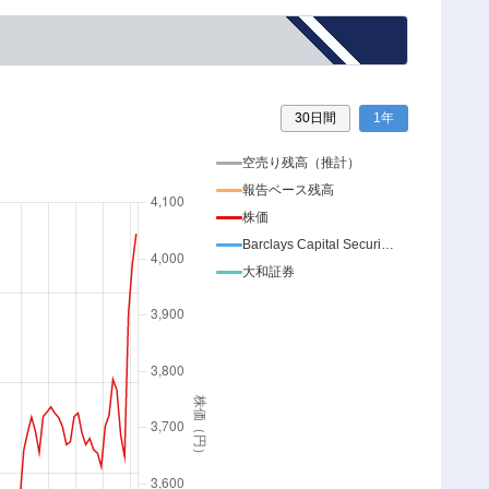
30日間
1年
空売り残高（推計）
報告ベース残高
株価
Barclays Capital Securities Ltd
大和証券