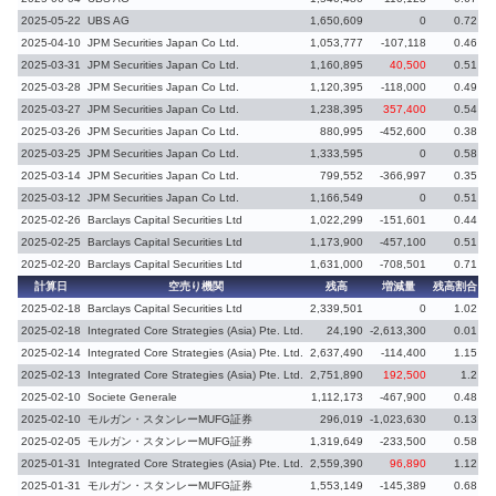
2025-05-22
UBS AG
1,650,609
0
0.72
2025-04-10
JPM Securities Japan Co Ltd.
1,053,777
-107,118
0.46
-
2025-03-31
JPM Securities Japan Co Ltd.
1,160,895
40,500
0.51
2025-03-28
JPM Securities Japan Co Ltd.
1,120,395
-118,000
0.49
-
2025-03-27
JPM Securities Japan Co Ltd.
1,238,395
357,400
0.54
2025-03-26
JPM Securities Japan Co Ltd.
880,995
-452,600
0.38
2025-03-25
JPM Securities Japan Co Ltd.
1,333,595
0
0.58
2025-03-14
JPM Securities Japan Co Ltd.
799,552
-366,997
0.35
-
2025-03-12
JPM Securities Japan Co Ltd.
1,166,549
0
0.51
2025-02-26
Barclays Capital Securities Ltd
1,022,299
-151,601
0.44
-
2025-02-25
Barclays Capital Securities Ltd
1,173,900
-457,100
0.51
2025-02-20
Barclays Capital Securities Ltd
1,631,000
-708,501
0.71
-
計算日
空売り機関
残高
増減量
残高割合
増
2025-02-18
Barclays Capital Securities Ltd
2,339,501
0
1.02
2025-02-18
Integrated Core Strategies (Asia) Pte. Ltd.
24,190
-2,613,300
0.01
-
2025-02-14
Integrated Core Strategies (Asia) Pte. Ltd.
2,637,490
-114,400
1.15
-
2025-02-13
Integrated Core Strategies (Asia) Pte. Ltd.
2,751,890
192,500
1.2
2025-02-10
Societe Generale
1,112,173
-467,900
0.48
-
2025-02-10
モルガン・スタンレーMUFG証券
296,019
-1,023,630
0.13
-
2025-02-05
モルガン・スタンレーMUFG証券
1,319,649
-233,500
0.58
2025-01-31
Integrated Core Strategies (Asia) Pte. Ltd.
2,559,390
96,890
1.12
2025-01-31
モルガン・スタンレーMUFG証券
1,553,149
-145,389
0.68
-