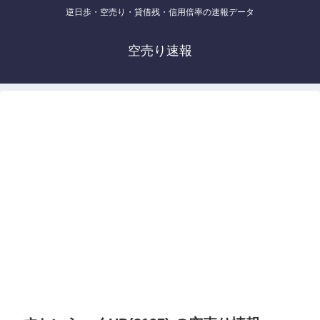
逆日歩・空売り・貸借残・信用倍率の速報データ
空売り速報