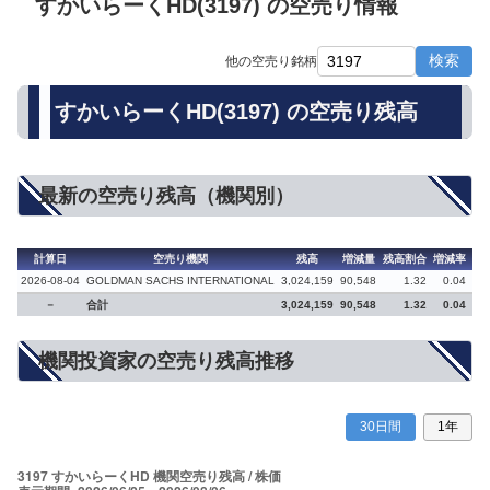
すかいらーくHD(3197) の空売り情報
検索
他の空売り銘柄
すかいらーくHD(3197) の空売り残高
最新の空売り残高（機関別）
計算日
空売り機関
残高
増減量
残高割合
増減率
備
2026-08-04
GOLDMAN SACHS INTERNATIONAL
3,024,159
90,548
1.32
0.04
－
合計
3,024,159
90,548
1.32
0.04
機関投資家の空売り残高推移
30日間
1年