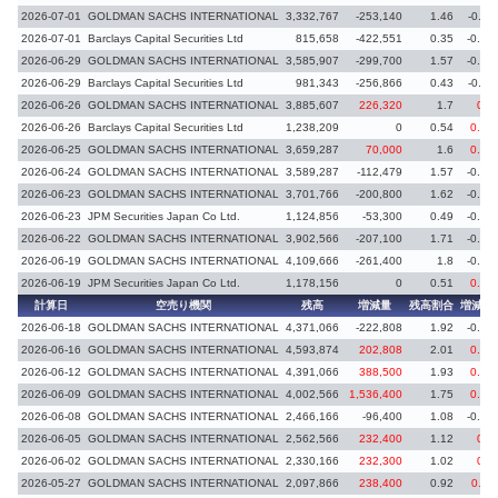
2026-07-01
GOLDMAN SACHS INTERNATIONAL
3,332,767
-253,140
1.46
-0.11
2026-07-01
Barclays Capital Securities Ltd
815,658
-422,551
0.35
-0.19
2026-06-29
GOLDMAN SACHS INTERNATIONAL
3,585,907
-299,700
1.57
-0.13
2026-06-29
Barclays Capital Securities Ltd
981,343
-256,866
0.43
-0.11
2026-06-26
GOLDMAN SACHS INTERNATIONAL
3,885,607
226,320
1.7
0.1
2026-06-26
Barclays Capital Securities Ltd
1,238,209
0
0.54
0.09
2026-06-25
GOLDMAN SACHS INTERNATIONAL
3,659,287
70,000
1.6
0.03
2026-06-24
GOLDMAN SACHS INTERNATIONAL
3,589,287
-112,479
1.57
-0.05
2026-06-23
GOLDMAN SACHS INTERNATIONAL
3,701,766
-200,800
1.62
-0.09
2026-06-23
JPM Securities Japan Co Ltd.
1,124,856
-53,300
0.49
-0.02
2026-06-22
GOLDMAN SACHS INTERNATIONAL
3,902,566
-207,100
1.71
-0.09
2026-06-19
GOLDMAN SACHS INTERNATIONAL
4,109,666
-261,400
1.8
-0.12
2026-06-19
JPM Securities Japan Co Ltd.
1,178,156
0
0.51
0.02
計算日
空売り機関
残高
増減量
残高割合
増減率
2026-06-18
GOLDMAN SACHS INTERNATIONAL
4,371,066
-222,808
1.92
-0.09
2026-06-16
GOLDMAN SACHS INTERNATIONAL
4,593,874
202,808
2.01
0.08
2026-06-12
GOLDMAN SACHS INTERNATIONAL
4,391,066
388,500
1.93
0.18
2026-06-09
GOLDMAN SACHS INTERNATIONAL
4,002,566
1,536,400
1.75
0.67
2026-06-08
GOLDMAN SACHS INTERNATIONAL
2,466,166
-96,400
1.08
-0.04
2026-06-05
GOLDMAN SACHS INTERNATIONAL
2,562,566
232,400
1.12
0.1
2026-06-02
GOLDMAN SACHS INTERNATIONAL
2,330,166
232,300
1.02
0.1
2026-05-27
GOLDMAN SACHS INTERNATIONAL
2,097,866
238,400
0.92
0.11