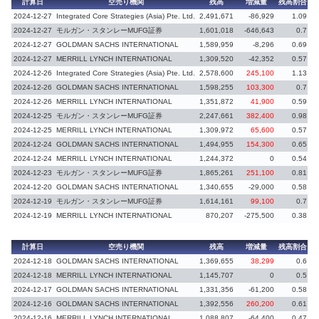
計算日
空売り機関
残高
増減量
残高割合
増
2024-12-27
Integrated Core Strategies (Asia) Pte. Ltd.
2,491,671
-86,929
1.09
-
2024-12-27
モルガン・スタンレーMUFG証券
1,601,018
-646,643
0.7
-
2024-12-27
GOLDMAN SACHS INTERNATIONAL
1,589,959
-8,296
0.69
-
2024-12-27
MERRILL LYNCH INTERNATIONAL
1,309,520
-42,352
0.57
-
2024-12-26
Integrated Core Strategies (Asia) Pte. Ltd.
2,578,600
245,100
1.13
2024-12-26
GOLDMAN SACHS INTERNATIONAL
1,598,255
103,300
0.7
2024-12-26
MERRILL LYNCH INTERNATIONAL
1,351,872
41,900
0.59
2024-12-25
モルガン・スタンレーMUFG証券
2,247,661
382,400
0.98
2024-12-25
MERRILL LYNCH INTERNATIONAL
1,309,972
65,600
0.57
2024-12-24
GOLDMAN SACHS INTERNATIONAL
1,494,955
154,300
0.65
2024-12-24
MERRILL LYNCH INTERNATIONAL
1,244,372
0
0.54
2024-12-23
モルガン・スタンレーMUFG証券
1,865,261
251,100
0.81
2024-12-20
GOLDMAN SACHS INTERNATIONAL
1,340,655
-29,000
0.58
-
2024-12-19
モルガン・スタンレーMUFG証券
1,614,161
99,100
0.7
2024-12-19
MERRILL LYNCH INTERNATIONAL
870,207
-275,500
0.38
-
計算日
空売り機関
残高
増減量
残高割合
増
2024-12-18
GOLDMAN SACHS INTERNATIONAL
1,369,655
38,299
0.6
2024-12-18
MERRILL LYNCH INTERNATIONAL
1,145,707
0
0.5
2024-12-17
GOLDMAN SACHS INTERNATIONAL
1,331,356
-61,200
0.58
-
2024-12-16
GOLDMAN SACHS INTERNATIONAL
1,392,556
260,200
0.61
2024-12-16
MERRILL LYNCH INTERNATIONAL
1,088,807
-64,400
0.47
-