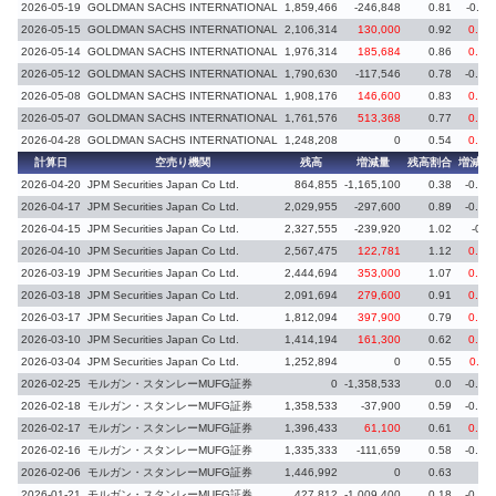
2026-05-19
GOLDMAN SACHS INTERNATIONAL
1,859,466
-246,848
0.81
-0.11
2026-05-15
GOLDMAN SACHS INTERNATIONAL
2,106,314
130,000
0.92
0.06
2026-05-14
GOLDMAN SACHS INTERNATIONAL
1,976,314
185,684
0.86
0.08
2026-05-12
GOLDMAN SACHS INTERNATIONAL
1,790,630
-117,546
0.78
-0.05
2026-05-08
GOLDMAN SACHS INTERNATIONAL
1,908,176
146,600
0.83
0.06
2026-05-07
GOLDMAN SACHS INTERNATIONAL
1,761,576
513,368
0.77
0.23
2026-04-28
GOLDMAN SACHS INTERNATIONAL
1,248,208
0
0.54
0.08
計算日
空売り機関
残高
増減量
残高割合
増減率
2026-04-20
JPM Securities Japan Co Ltd.
864,855
-1,165,100
0.38
-0.51
2026-04-17
JPM Securities Japan Co Ltd.
2,029,955
-297,600
0.89
-0.13
2026-04-15
JPM Securities Japan Co Ltd.
2,327,555
-239,920
1.02
-0.1
2026-04-10
JPM Securities Japan Co Ltd.
2,567,475
122,781
1.12
0.05
2026-03-19
JPM Securities Japan Co Ltd.
2,444,694
353,000
1.07
0.16
2026-03-18
JPM Securities Japan Co Ltd.
2,091,694
279,600
0.91
0.12
2026-03-17
JPM Securities Japan Co Ltd.
1,812,094
397,900
0.79
0.17
2026-03-10
JPM Securities Japan Co Ltd.
1,414,194
161,300
0.62
0.07
2026-03-04
JPM Securities Japan Co Ltd.
1,252,894
0
0.55
0.11
2026-02-25
モルガン・スタンレーMUFG証券
0
-1,358,533
0.0
-0.59
2026-02-18
モルガン・スタンレーMUFG証券
1,358,533
-37,900
0.59
-0.02
2026-02-17
モルガン・スタンレーMUFG証券
1,396,433
61,100
0.61
0.03
2026-02-16
モルガン・スタンレーMUFG証券
1,335,333
-111,659
0.58
-0.05
2026-02-06
モルガン・スタンレーMUFG証券
1,446,992
0
0.63
2026-01-21
モルガン・スタンレーMUFG証券
427,812
-1,009,400
0.18
-0.45