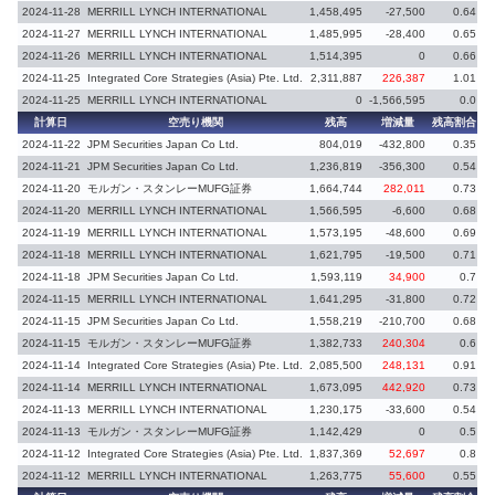
2024-11-28
MERRILL LYNCH INTERNATIONAL
1,458,495
-27,500
0.64
-
2024-11-27
MERRILL LYNCH INTERNATIONAL
1,485,995
-28,400
0.65
-
2024-11-26
MERRILL LYNCH INTERNATIONAL
1,514,395
0
0.66
2024-11-25
Integrated Core Strategies (Asia) Pte. Ltd.
2,311,887
226,387
1.01
2024-11-25
MERRILL LYNCH INTERNATIONAL
0
-1,566,595
0.0
-
計算日
空売り機関
残高
増減量
残高割合
増
2024-11-22
JPM Securities Japan Co Ltd.
804,019
-432,800
0.35
-
2024-11-21
JPM Securities Japan Co Ltd.
1,236,819
-356,300
0.54
-
2024-11-20
モルガン・スタンレーMUFG証券
1,664,744
282,011
0.73
2024-11-20
MERRILL LYNCH INTERNATIONAL
1,566,595
-6,600
0.68
-
2024-11-19
MERRILL LYNCH INTERNATIONAL
1,573,195
-48,600
0.69
-
2024-11-18
MERRILL LYNCH INTERNATIONAL
1,621,795
-19,500
0.71
-
2024-11-18
JPM Securities Japan Co Ltd.
1,593,119
34,900
0.7
2024-11-15
MERRILL LYNCH INTERNATIONAL
1,641,295
-31,800
0.72
-
2024-11-15
JPM Securities Japan Co Ltd.
1,558,219
-210,700
0.68
-
2024-11-15
モルガン・スタンレーMUFG証券
1,382,733
240,304
0.6
2024-11-14
Integrated Core Strategies (Asia) Pte. Ltd.
2,085,500
248,131
0.91
2024-11-14
MERRILL LYNCH INTERNATIONAL
1,673,095
442,920
0.73
2024-11-13
MERRILL LYNCH INTERNATIONAL
1,230,175
-33,600
0.54
-
2024-11-13
モルガン・スタンレーMUFG証券
1,142,429
0
0.5
2024-11-12
Integrated Core Strategies (Asia) Pte. Ltd.
1,837,369
52,697
0.8
2024-11-12
MERRILL LYNCH INTERNATIONAL
1,263,775
55,600
0.55