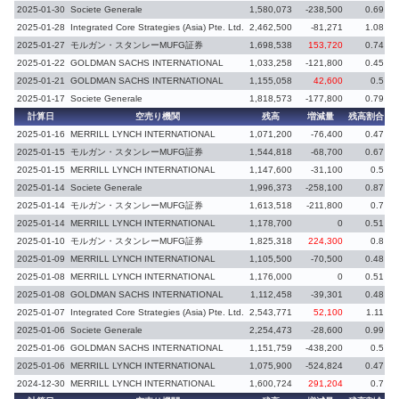
2025-01-30
Societe Generale
1,580,073
-238,500
0.69
2025-01-28
Integrated Core Strategies (Asia) Pte. Ltd.
2,462,500
-81,271
1.08
-
2025-01-27
モルガン・スタンレーMUFG証券
1,698,538
153,720
0.74
2025-01-22
GOLDMAN SACHS INTERNATIONAL
1,033,258
-121,800
0.45
-
2025-01-21
GOLDMAN SACHS INTERNATIONAL
1,155,058
42,600
0.5
2025-01-17
Societe Generale
1,818,573
-177,800
0.79
-
計算日
空売り機関
残高
増減量
残高割合
増
2025-01-16
MERRILL LYNCH INTERNATIONAL
1,071,200
-76,400
0.47
-
2025-01-15
モルガン・スタンレーMUFG証券
1,544,818
-68,700
0.67
-
2025-01-15
MERRILL LYNCH INTERNATIONAL
1,147,600
-31,100
0.5
-
2025-01-14
Societe Generale
1,996,373
-258,100
0.87
-
2025-01-14
モルガン・スタンレーMUFG証券
1,613,518
-211,800
0.7
2025-01-14
MERRILL LYNCH INTERNATIONAL
1,178,700
0
0.51
2025-01-10
モルガン・スタンレーMUFG証券
1,825,318
224,300
0.8
2025-01-09
MERRILL LYNCH INTERNATIONAL
1,105,500
-70,500
0.48
-
2025-01-08
MERRILL LYNCH INTERNATIONAL
1,176,000
0
0.51
2025-01-08
GOLDMAN SACHS INTERNATIONAL
1,112,458
-39,301
0.48
-
2025-01-07
Integrated Core Strategies (Asia) Pte. Ltd.
2,543,771
52,100
1.11
2025-01-06
Societe Generale
2,254,473
-28,600
0.99
-
2025-01-06
GOLDMAN SACHS INTERNATIONAL
1,151,759
-438,200
0.5
-
2025-01-06
MERRILL LYNCH INTERNATIONAL
1,075,900
-524,824
0.47
-
2024-12-30
MERRILL LYNCH INTERNATIONAL
1,600,724
291,204
0.7