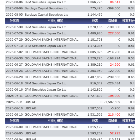
2025-08-06
JPM Securities Japan Co Ltd.
1,366,726
96,541
0.6
2025-08-06
Barclays Capital Securities Ltd
775,475
-369,000
0.34
-
2025-08-05
Barclays Capital Securities Ltd
1,144,475
0
0.5
計算日
空売り機関
残高
増減量
残高割合
増
2025-07-30
JPM Securities Japan Co Ltd.
1,270,185
-130,800
0.55
-
2025-07-29
JPM Securities Japan Co Ltd.
1,400,985
227,600
0.61
2025-07-29
GOLDMAN SACHS INTERNATIONAL
1,181,753
0
0.51
2025-07-10
JPM Securities Japan Co Ltd.
1,173,385
0
0.51
2025-07-02
GOLDMAN SACHS INTERNATIONAL
1,005,395
-214,900
0.44
-
2025-06-30
GOLDMAN SACHS INTERNATIONAL
1,220,295
-168,924
0.53
-
2025-06-27
GOLDMAN SACHS INTERNATIONAL
1,389,219
24,260
0.61
2025-06-24
GOLDMAN SACHS INTERNATIONAL
1,364,959
-122,900
0.59
-
2025-06-20
GOLDMAN SACHS INTERNATIONAL
1,487,859
-239,633
0.65
2025-06-18
JPM Securities Japan Co Ltd.
916,342
-226,484
0.4
2025-06-16
JPM Securities Japan Co Ltd.
1,142,826
0
0.5
2025-06-11
GOLDMAN SACHS INTERNATIONAL
1,727,492
195,900
0.75
2025-06-11
UBS AG
0
-1,587,509
0.0
-
2025-06-10
UBS AG
1,587,509
-5,700
0.69
-
2025-06-10
GOLDMAN SACHS INTERNATIONAL
1,531,592
216,400
0.67
計算日
空売り機関
残高
増減量
残高割合
増
2025-06-09
GOLDMAN SACHS INTERNATIONAL
1,315,192
0
0.57
2025-06-05
UBS AG
1,593,209
52,723
0.7
2025-06-04
UBS AG
1,540,486
-110,123
0.67
-