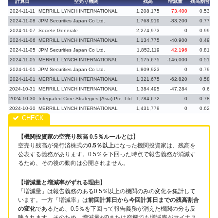
計算日
空売り機関
残高
増減量
残高割合
増
2024-11-11
MERRILL LYNCH INTERNATIONAL
1,208,175
73,400
0.53
2024-11-08
JPM Securities Japan Co Ltd.
1,768,919
-83,200
0.77
-
2024-11-07
Societe Generale
2,274,973
0
0.99
-
2024-11-06
MERRILL LYNCH INTERNATIONAL
1,134,775
-40,900
0.49
-
2024-11-05
JPM Securities Japan Co Ltd.
1,852,119
42,196
0.81
2024-11-05
MERRILL LYNCH INTERNATIONAL
1,175,675
-146,000
0.51
-
2024-11-01
JPM Securities Japan Co Ltd.
1,809,923
0
0.79
2024-11-01
MERRILL LYNCH INTERNATIONAL
1,321,675
-62,820
0.58
-
2024-10-31
MERRILL LYNCH INTERNATIONAL
1,384,495
-47,284
0.6
-
2024-10-30
Integrated Core Strategies (Asia) Pte. Ltd.
1,784,672
0
0.78
-
2024-10-30
MERRILL LYNCH INTERNATIONAL
1,431,779
0
0.62
-
【機関投資家の空売り残高 0.5％ルールとは】
空売り残高が発行済株式の
0.5％以上
になった機関投資家は、残高を
公表する義務があります。0.5％を下回った時点で報告義務が消滅す
るため、その後の動向は公開されません。
【増減量と増減率がずれる理由】
「増減量」は報告義務のある0.5％以上の機関のみの変化を集計して
います。一方「増減率」は
前回計算日から今回計算日までの残高割合
の変化
であるため、0.5％を下回って報告義務が消えた機関の分も反
映されます。そのため、増減量が0または空欄でも増減率がマイナス