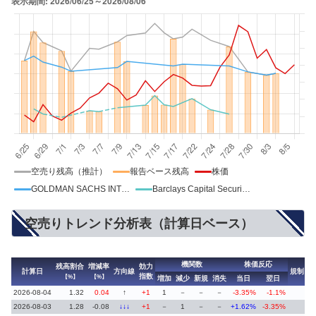
空売り残高（推計）
報告ベース残高
株価
GOLDMAN SACHS INTERNATIONAL
Barclays Capital Securities Ltd
空売りトレンド分析表（計算日ベース）
機関数
株価反応
残高割合
増減率
効力
計算日
方向線
規制
指数
【%】
【%】
増加
減少
新規
消失
当日
翌日
2026-08-04
1.32
0.04
↑
+1
1
－
－
－
-3.35%
-1.1%
2026-08-03
1.28
-0.08
↓↓↓
+1
－
1
－
－
+1.62%
-3.35%