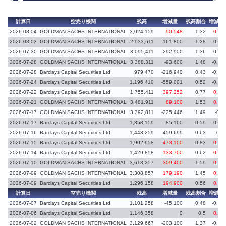
計算日
空売り機関
残高
増減量
残高割合
増減率
2026-08-04
GOLDMAN SACHS INTERNATIONAL
3,024,159
90,548
1.32
0.04
2026-08-03
GOLDMAN SACHS INTERNATIONAL
2,933,611
-161,800
1.28
-0.08
2026-07-30
GOLDMAN SACHS INTERNATIONAL
3,095,411
-292,900
1.36
-0.12
2026-07-28
GOLDMAN SACHS INTERNATIONAL
3,388,311
-93,600
1.48
-0.05
2026-07-28
Barclays Capital Securities Ltd
979,470
-216,940
0.43
-0.09
2026-07-24
Barclays Capital Securities Ltd
1,196,410
-559,001
0.52
-0.25
2026-07-22
Barclays Capital Securities Ltd
1,755,411
397,252
0.77
0.18
2026-07-21
GOLDMAN SACHS INTERNATIONAL
3,481,911
89,100
1.53
0.04
2026-07-17
GOLDMAN SACHS INTERNATIONAL
3,392,811
-225,446
1.49
-0.1
2026-07-17
Barclays Capital Securities Ltd
1,358,159
-85,100
0.59
-0.04
2026-07-16
Barclays Capital Securities Ltd
1,443,259
-459,699
0.63
-0.2
2026-07-15
Barclays Capital Securities Ltd
1,902,958
473,100
0.83
0.21
2026-07-14
Barclays Capital Securities Ltd
1,429,858
133,700
0.62
0.06
2026-07-10
GOLDMAN SACHS INTERNATIONAL
3,618,257
309,400
1.59
0.14
2026-07-09
GOLDMAN SACHS INTERNATIONAL
3,308,857
179,190
1.45
0.08
2026-07-09
Barclays Capital Securities Ltd
1,296,158
194,900
0.56
0.08
計算日
空売り機関
残高
増減量
残高割合
増減率
2026-07-07
Barclays Capital Securities Ltd
1,101,258
-45,100
0.48
-0.02
2026-07-06
Barclays Capital Securities Ltd
1,146,358
0
0.5
0.01
2026-07-02
GOLDMAN SACHS INTERNATIONAL
3,129,667
-203,100
1.37
-0.09