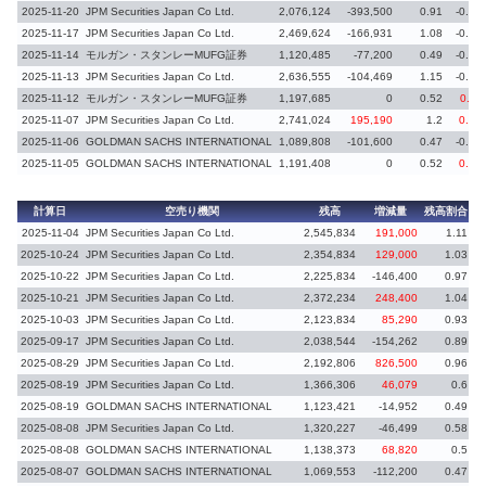
2025-11-20
JPM Securities Japan Co Ltd.
2,076,124
-393,500
0.91
-0.17
2025-11-17
JPM Securities Japan Co Ltd.
2,469,624
-166,931
1.08
-0.07
2025-11-14
モルガン・スタンレーMUFG証券
1,120,485
-77,200
0.49
-0.03
2025-11-13
JPM Securities Japan Co Ltd.
2,636,555
-104,469
1.15
-0.05
2025-11-12
モルガン・スタンレーMUFG証券
1,197,685
0
0.52
0.11
2025-11-07
JPM Securities Japan Co Ltd.
2,741,024
195,190
1.2
0.09
2025-11-06
GOLDMAN SACHS INTERNATIONAL
1,089,808
-101,600
0.47
-0.05
2025-11-05
GOLDMAN SACHS INTERNATIONAL
1,191,408
0
0.52
0.09
計算日
空売り機関
残高
増減量
残高割合
増
2025-11-04
JPM Securities Japan Co Ltd.
2,545,834
191,000
1.11
2025-10-24
JPM Securities Japan Co Ltd.
2,354,834
129,000
1.03
2025-10-22
JPM Securities Japan Co Ltd.
2,225,834
-146,400
0.97
-
2025-10-21
JPM Securities Japan Co Ltd.
2,372,234
248,400
1.04
2025-10-03
JPM Securities Japan Co Ltd.
2,123,834
85,290
0.93
2025-09-17
JPM Securities Japan Co Ltd.
2,038,544
-154,262
0.89
-
2025-08-29
JPM Securities Japan Co Ltd.
2,192,806
826,500
0.96
2025-08-19
JPM Securities Japan Co Ltd.
1,366,306
46,079
0.6
2025-08-19
GOLDMAN SACHS INTERNATIONAL
1,123,421
-14,952
0.49
-
2025-08-08
JPM Securities Japan Co Ltd.
1,320,227
-46,499
0.58
-
2025-08-08
GOLDMAN SACHS INTERNATIONAL
1,138,373
68,820
0.5
2025-08-07
GOLDMAN SACHS INTERNATIONAL
1,069,553
-112,200
0.47
-