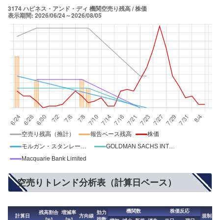
空売り残高（推計）
報告ベース残高
株価
モルガン・スタンレーMUFG証券
GOLDMAN SACHS INTERNATIONAL
Macquarie Bank Limited
空売りトレンド分析表（計算日ベース）
機関数
株価反応
残高割合
増減率
効力
計算日
方向線
規制
指数
【%】
【%】