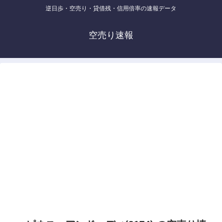
逆日歩・空売り・貸借残・信用倍率の速報データ
空売り速報