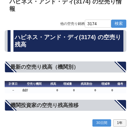
ハピネス・アンド・ディ(3174) の空売り情
報
検索
他の空売り銘柄
ハピネス・アンド・ディ(3174) の空売り
残高
最新の空売り残高（機関別）
計算日
空売り機関
残高
増減量
残高割合
増減率
備考
－
合計
0
0
0
0
機関投資家の空売り残高推移
30日間
1年