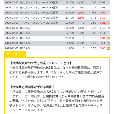
2026-03-25
モルガン・スタンレーMUFG証券
22,300
-1,000
0.69
-0.08
2026-03-19
モルガン・スタンレーMUFG証券
23,300
-700
0.77
-0.03
2026-03-09
モルガン・スタンレーMUFG証券
24,000
1,300
0.8
0.05
2026-03-04
モルガン・スタンレーMUFG証券
22,700
5,100
0.75
0.17
2026-03-03
モルガン・スタンレーMUFG証券
17,600
0
0.58
0.21
義務再
2025-12-22
UBS AG
14,300
-3,400
0.47
-0.12
義務消
2025-12-19
UBS AG
17,700
-2,500
0.59
-0.14
2025-12-17
UBS AG
20,200
0
0.73
0.31
義務再
2025-12-09
UBS AG
12,000
-2,800
0.43
-0.1
義務消
2025-12-05
UBS AG
14,800
0
0.53
0.05
義務再
【機関投資家の空売り残高 0.5％ルールとは】
空売り残高が発行済株式の
0.5％以上
になった機関投資家は、残高を
公表する義務があります。0.5％を下回った時点で報告義務が消滅す
るため、その後の動向は公開されません。
【増減量と増減率がずれる理由】
「増減量」は報告義務のある0.5％以上の機関のみの変化を集計して
います。一方「増減率」は
前回計算日から今回計算日までの残高割合
の変化
であるため、0.5％を下回って報告義務が消えた機関の分も反
映されます。そのため、増減量が0または空欄でも増減率がマイナス
になるケースがあります。