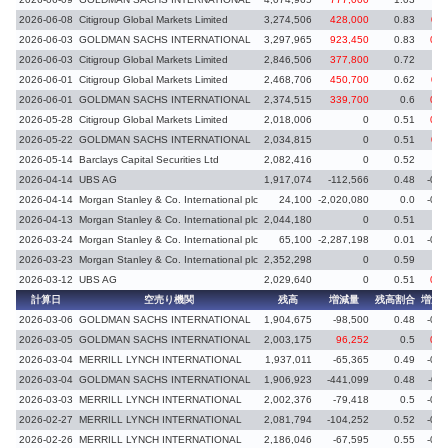
2026-06-08
Citigroup Global Markets Limited
3,274,506
428,000
0.83
0.1
2026-06-03
GOLDMAN SACHS INTERNATIONAL
3,297,965
923,450
0.83
0.2
2026-06-03
Citigroup Global Markets Limited
2,846,506
377,800
0.72
0.
2026-06-01
Citigroup Global Markets Limited
2,468,706
450,700
0.62
0.1
2026-06-01
GOLDMAN SACHS INTERNATIONAL
2,374,515
339,700
0.6
0.0
2026-05-28
Citigroup Global Markets Limited
2,018,006
0
0.51
0.0
2026-05-22
GOLDMAN SACHS INTERNATIONAL
2,034,815
0
0.51
0.1
2026-05-14
Barclays Capital Securities Ltd
2,082,416
0
0.52
0.
2026-04-14
UBS AG
1,917,074
-112,566
0.48
-0.0
2026-04-14
Morgan Stanley & Co. International plc
24,100
-2,020,080
0.0
-0.5
2026-04-13
Morgan Stanley & Co. International plc
2,044,180
0
0.51
2026-03-24
Morgan Stanley & Co. International plc
65,100
-2,287,198
0.01
-0.5
2026-03-23
Morgan Stanley & Co. International plc
2,352,298
0
0.59
2026-03-12
UBS AG
2,029,640
0
0.51
0.0
計算日
空売り機関
残高
増減量
残高割合
増減
2026-03-06
GOLDMAN SACHS INTERNATIONAL
1,904,675
-98,500
0.48
-0.0
2026-03-05
GOLDMAN SACHS INTERNATIONAL
2,003,175
96,252
0.5
0.0
2026-03-04
MERRILL LYNCH INTERNATIONAL
1,937,011
-65,365
0.49
-0.0
2026-03-04
GOLDMAN SACHS INTERNATIONAL
1,906,923
-441,099
0.48
-0.1
2026-03-03
MERRILL LYNCH INTERNATIONAL
2,002,376
-79,418
0.5
-0.0
2026-02-27
MERRILL LYNCH INTERNATIONAL
2,081,794
-104,252
0.52
-0.0
2026-02-26
MERRILL LYNCH INTERNATIONAL
2,186,046
-67,595
0.55
-0.0