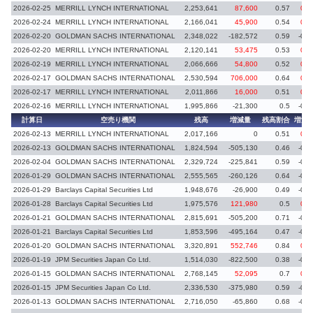
2026-02-25
MERRILL LYNCH INTERNATIONAL
2,253,641
87,600
0.57
0.0
2026-02-24
MERRILL LYNCH INTERNATIONAL
2,166,041
45,900
0.54
0.0
2026-02-20
GOLDMAN SACHS INTERNATIONAL
2,348,022
-182,572
0.59
-0.0
2026-02-20
MERRILL LYNCH INTERNATIONAL
2,120,141
53,475
0.53
0.0
2026-02-19
MERRILL LYNCH INTERNATIONAL
2,066,666
54,800
0.52
0.0
2026-02-17
GOLDMAN SACHS INTERNATIONAL
2,530,594
706,000
0.64
0.1
2026-02-17
MERRILL LYNCH INTERNATIONAL
2,011,866
16,000
0.51
0.0
2026-02-16
MERRILL LYNCH INTERNATIONAL
1,995,866
-21,300
0.5
-0.0
計算日
空売り機関
残高
増減量
残高割合
増減
2026-02-13
MERRILL LYNCH INTERNATIONAL
2,017,166
0
0.51
0.0
2026-02-13
GOLDMAN SACHS INTERNATIONAL
1,824,594
-505,130
0.46
-0.1
2026-02-04
GOLDMAN SACHS INTERNATIONAL
2,329,724
-225,841
0.59
-0.0
2026-01-29
GOLDMAN SACHS INTERNATIONAL
2,555,565
-260,126
0.64
-0.0
2026-01-29
Barclays Capital Securities Ltd
1,948,676
-26,900
0.49
-0.0
2026-01-28
Barclays Capital Securities Ltd
1,975,576
121,980
0.5
0.0
2026-01-21
GOLDMAN SACHS INTERNATIONAL
2,815,691
-505,200
0.71
-0.1
2026-01-21
Barclays Capital Securities Ltd
1,853,596
-495,164
0.47
-0.1
2026-01-20
GOLDMAN SACHS INTERNATIONAL
3,320,891
552,746
0.84
0.1
2026-01-19
JPM Securities Japan Co Ltd.
1,514,030
-822,500
0.38
-0.2
2026-01-15
GOLDMAN SACHS INTERNATIONAL
2,768,145
52,095
0.7
0.0
2026-01-15
JPM Securities Japan Co Ltd.
2,336,530
-375,980
0.59
-0.0
2026-01-13
GOLDMAN SACHS INTERNATIONAL
2,716,050
-65,860
0.68
-0.0