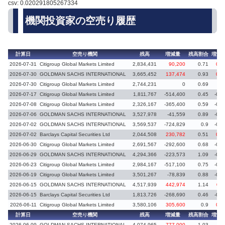
csv: 0.020291805267334
機関投資家の空売り履歴
計算日
空売り機関
残高
増減量
残高割合
増減
2026-07-31
Citigroup Global Markets Limited
2,834,431
90,200
0.71
0.0
2026-07-30
GOLDMAN SACHS INTERNATIONAL
3,665,452
137,474
0.93
0.0
2026-07-30
Citigroup Global Markets Limited
2,744,231
0
0.69
0.
2026-07-17
Citigroup Global Markets Limited
1,811,767
-514,400
0.45
-0.1
2026-07-08
Citigroup Global Markets Limited
2,326,167
-365,400
0.59
-0.0
2026-07-06
GOLDMAN SACHS INTERNATIONAL
3,527,978
-41,559
0.89
-0.0
2026-07-02
GOLDMAN SACHS INTERNATIONAL
3,569,537
-724,829
0.9
-0.1
2026-07-02
Barclays Capital Securities Ltd
2,044,508
230,782
0.51
0.0
2026-06-30
Citigroup Global Markets Limited
2,691,567
-292,600
0.68
-0.0
2026-06-29
GOLDMAN SACHS INTERNATIONAL
4,294,366
-223,573
1.09
-0.0
2026-06-23
Citigroup Global Markets Limited
2,984,167
-517,100
0.75
-0.1
2026-06-19
Citigroup Global Markets Limited
3,501,267
-78,839
0.88
-0.0
2026-06-15
GOLDMAN SACHS INTERNATIONAL
4,517,939
442,974
1.14
0.1
2026-06-15
Barclays Capital Securities Ltd
1,813,726
-268,690
0.46
-0.0
2026-06-11
Citigroup Global Markets Limited
3,580,106
305,600
0.9
0.0
計算日
空売り機関
残高
増減量
残高割合
増減
2026-06-09
GOLDMAN SACHS INTERNATIONAL
4,074,965
777,000
1.03
0.