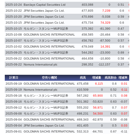
2025-10-24
Barclays Capital Securities Ltd
403,088
0
0.51
0.0
2025-10-22
JPM Securities Japan Co Ltd.
477,935
7,239
0.6
0.0
2025-10-20
JPM Securities Japan Co Ltd.
470,696
-5,038
0.59
-0.0
2025-10-15
JPM Securities Japan Co Ltd.
475,734
74,329
0.6
0.
2025-10-15
モルガン・スタンレーMUFG証券
375,392
-81,390
0.47
-0.
2025-10-08
GOLDMAN SACHS INTERNATIONAL
458,585
-20,464
0.58
-0.0
2025-10-07
モルガン・スタンレーMUFG証券
456,782
-87,500
0.57
-0.1
2025-10-02
GOLDMAN SACHS INTERNATIONAL
479,049
14,391
0.6
0.0
2025-09-25
モルガン・スタンレーMUFG証券
544,282
-23,000
0.69
-0.0
2025-09-22
GOLDMAN SACHS INTERNATIONAL
464,658
-10,800
0.58
-0.0
2025-09-22
Nomura International plc
298,352
-112,157
0.37
-0.1
計算日
空売り機関
残高
増減量
残高割合
増減率
2025-09-19
GOLDMAN SACHS INTERNATIONAL
475,458
6,115
0.6
0.01
2025-09-19
Nomura International plc
410,509
0
0.52
0.11
義務
2025-09-18
モルガン・スタンレーMUFG証券
567,282
65,900
0.71
0.08
2025-09-16
モルガン・スタンレーMUFG証券
501,382
-53,820
0.63
-0.07
2025-09-12
モルガン・スタンレーMUFG証券
555,202
56,971
0.7
0.07
2025-09-08
モルガン・スタンレーMUFG証券
498,231
54,500
0.63
0.07
2025-09-04
GOLDMAN SACHS INTERNATIONAL
469,343
-62,970
0.59
-0.08
2025-09-04
JPM Securities Japan Co Ltd.
401,405
0
0.5
0.03
義務
2025-09-01
GOLDMAN SACHS INTERNATIONAL
532,313
-84,701
0.67
-0.11