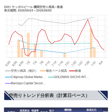
空売り残高（推計）
報告ベース残高
株価
Citigroup Global Markets Limited
GOLDMAN SACHS INTERNATIONAL
Barclays Capital Securities Ltd
空売りトレンド分析表（計算日ベース）
機関数
株価反応
残高割合
増減率
効力