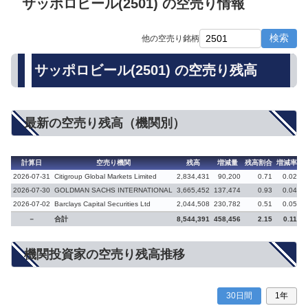
サッポロビール(2501) の空売り情報
検索
他の空売り銘柄
サッポロビール(2501) の空売り残高
最新の空売り残高（機関別）
計算日
空売り機関
残高
増減量
残高割合
増減率
2026-07-31
Citigroup Global Markets Limited
2,834,431
90,200
0.71
0.02
2026-07-30
GOLDMAN SACHS INTERNATIONAL
3,665,452
137,474
0.93
0.04
2026-07-02
Barclays Capital Securities Ltd
2,044,508
230,782
0.51
0.05
義
－
合計
8,544,391
458,456
2.15
0.11
機関投資家の空売り残高推移
30日間
1年