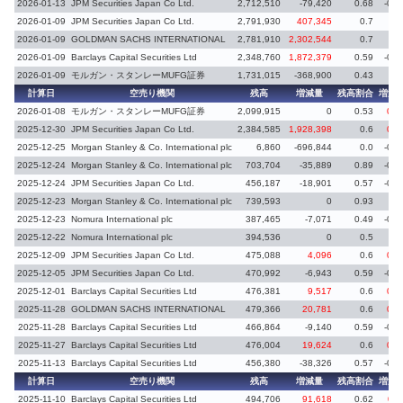
2026-01-13
JPM Securities Japan Co Ltd.
2,712,510
-79,420
0.68
-0.0
2026-01-09
JPM Securities Japan Co Ltd.
2,791,930
407,345
0.7
0.
2026-01-09
GOLDMAN SACHS INTERNATIONAL
2,781,910
2,302,544
0.7
0.
2026-01-09
Barclays Capital Securities Ltd
2,348,760
1,872,379
0.59
-0.0
2026-01-09
モルガン・スタンレーMUFG証券
1,731,015
-368,900
0.43
-0.
計算日
空売り機関
残高
増減量
残高割合
増減
2026-01-08
モルガン・スタンレーMUFG証券
2,099,915
0
0.53
0.0
2025-12-30
JPM Securities Japan Co Ltd.
2,384,585
1,928,398
0.6
0.0
2025-12-25
Morgan Stanley & Co. International plc
6,860
-696,844
0.0
-0.8
2025-12-24
Morgan Stanley & Co. International plc
703,704
-35,889
0.89
-0.0
2025-12-24
JPM Securities Japan Co Ltd.
456,187
-18,901
0.57
-0.0
2025-12-23
Morgan Stanley & Co. International plc
739,593
0
0.93
2025-12-23
Nomura International plc
387,465
-7,071
0.49
-0.0
2025-12-22
Nomura International plc
394,536
0
0.5
0.
2025-12-09
JPM Securities Japan Co Ltd.
475,088
4,096
0.6
0.0
2025-12-05
JPM Securities Japan Co Ltd.
470,992
-6,943
0.59
-0.0
2025-12-01
Barclays Capital Securities Ltd
476,381
9,517
0.6
0.0
2025-11-28
GOLDMAN SACHS INTERNATIONAL
479,366
20,781
0.6
0.0
2025-11-28
Barclays Capital Securities Ltd
466,864
-9,140
0.59
-0.0
2025-11-27
Barclays Capital Securities Ltd
476,004
19,624
0.6
0.0
2025-11-13
Barclays Capital Securities Ltd
456,380
-38,326
0.57
-0.0
計算日
空売り機関
残高
増減量
残高割合
増減
2025-11-10
Barclays Capital Securities Ltd
494,706
91,618
0.62
0.1