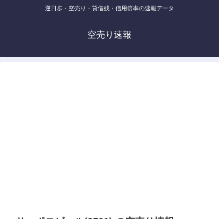
逆日歩・空売り・貸借残・信用倍率の速報データ
空売り速報