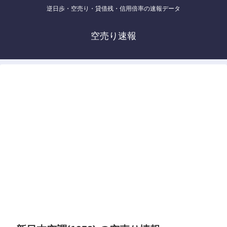
逆日歩・空売り・貸借残・信用倍率の速報データ
空売り速報