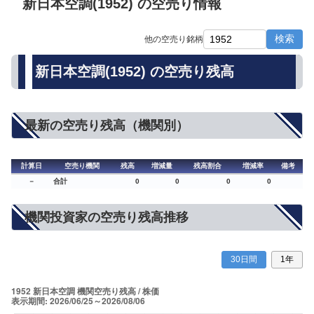
新日本空調(1952) の空売り情報
検索
他の空売り銘柄
新日本空調(1952) の空売り残高
最新の空売り残高（機関別）
計算日
空売り機関
残高
増減量
残高割合
増減率
備考
－
合計
0
0
0
0
機関投資家の空売り残高推移
30日間
1年