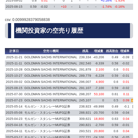
2025-09-02
0.6
0.01
↑
0
1
－
－
－
+0.16%
-1.43%
2025-08-15
0.59
-0.02
↑
+10
－
1
－
－
-1.74%
-0.16%
csv: 0.0099928379058838
機関投資家の空売り履歴
計算日
空売り機関
残高
増減量
残高割合
増減率
備
2025-11-21
GOLDMAN SACHS INTERNATIONAL
239,334
-43,206
0.49
-0.09
義務
2025-11-11
GOLDMAN SACHS INTERNATIONAL
282,540
-9,339
0.58
-0.02
2025-10-28
GOLDMAN SACHS INTERNATIONAL
291,879
2,100
0.6
0.01
2025-10-27
GOLDMAN SACHS INTERNATIONAL
289,779
-6,228
0.59
-0.01
2025-09-02
GOLDMAN SACHS INTERNATIONAL
296,007
4,900
0.6
0.01
2025-08-15
GOLDMAN SACHS INTERNATIONAL
291,107
-7,100
0.59
-0.02
2025-07-30
GOLDMAN SACHS INTERNATIONAL
298,207
53,100
0.61
0.11
2025-07-23
GOLDMAN SACHS INTERNATIONAL
245,107
0
0.5
0.09
義務再
2025-05-14
モルガン・スタンレーMUFG証券
238,923
-49,998
0.49
-0.1
義務
2025-05-08
モルガン・スタンレーMUFG証券
288,921
-20,700
0.59
-0.04
2025-04-23
モルガン・スタンレーMUFG証券
309,621
18,800
0.63
0.04
2025-04-16
モルガン・スタンレーMUFG証券
290,821
-2,700
0.59
-0.01
2025-04-11
モルガン・スタンレーMUFG証券
293,521
20,800
0.6
0.04
2025-03-12
モルガン・スタンレーMUFG証券
272,721
-24,100
0.56
-0.05