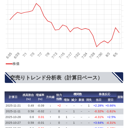
株価
空売りトレンド分析表（計算日ベース）
機関数
株価反応
残高割合
増減率
効力
計算日
方向線
規制
指数
【%】
【%】
増加
減少
新規
消失
当日
翌日
2025-11-21
0.49
-0.09
↓
+2
－
－
－
1
+2.28%
+0.66%
2025-11-11
0.58
-0.02
↓
0
－
1
－
－
-0.32%
-1.61%
2025-10-28
0.6
0.01
↑
0
1
－
－
－
-4.31%
+2.5%
2025-10-27
0.59
-0.01
↓
0
－
1
－
－
+3.64%
-4.31%