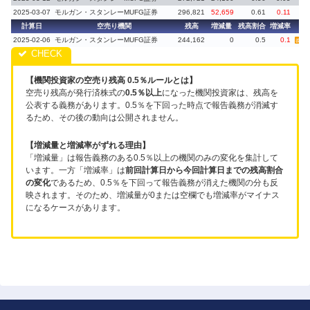
2025-03-07
モルガン・スタンレーMUFG証券
296,821
52,659
0.61
0.11
計算日
空売り機関
残高
増減量
残高割合
増減率
備
2025-02-06
モルガン・スタンレーMUFG証券
244,162
0
0.5
0.1
義務再
【機関投資家の空売り残高 0.5％ルールとは】
空売り残高が発行済株式の
0.5％以上
になった機関投資家は、残高を
公表する義務があります。0.5％を下回った時点で報告義務が消滅す
るため、その後の動向は公開されません。
【増減量と増減率がずれる理由】
「増減量」は報告義務のある0.5％以上の機関のみの変化を集計して
います。一方「増減率」は
前回計算日から今回計算日までの残高割合
の変化
であるため、0.5％を下回って報告義務が消えた機関の分も反
映されます。そのため、増減量が0または空欄でも増減率がマイナス
になるケースがあります。