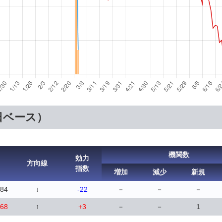
日ベース）
機関数
効力
方向線
指数
増加
減少
新規
.84
↓
-22
－
－
－
.68
↑
+3
－
－
1