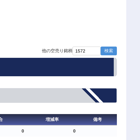
検索
他の空売り銘柄
合
増減率
備考
0
0